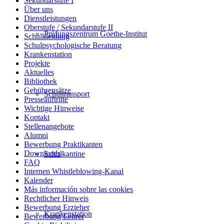
Sekundarstufe I
Über uns
Dienstleistungen
Oberstufe / Sekundarstufe II
Prüfungszentrum Goethe-Institut
Schulkleidung
Schulpsychologische Beratung
Krankenstation
Projekte
Aktuelles
Bibliothek
Gebührensätze
Schultransport
Presseauftritte
Wichtige Hinweise
Kontakt
Stellenangebote
Alumni
Bewerbung Praktikanten
Downloads
Schulkantine
FAQ
Internen Whistleblowing-Kanal
Kalender
Más información sobre las cookies
Rechtlicher Hinweis
Bewerbung Erzieher
Krankenstation
Bewerbung Lehrer