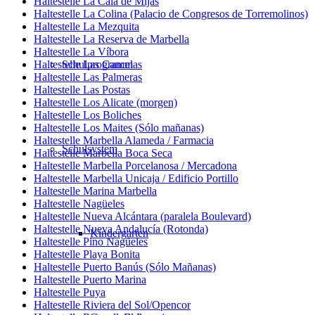
Haltestelle La Cala de Mijas
Haltestelle La Colina (Palacio de Congresos de Torremolinos)
Haltestelle La Mezquita
Haltestelle La Reserva de Marbella
Haltestelle La Víbora
Haltestelle Las Cancelas
Schulprogramm
Haltestelle Las Palmeras
Haltestelle Las Postas
Haltestelle Los Alicate (morgen)
Haltestelle Los Boliches
Haltestelle Los Maites (Sólo mañanas)
Haltestelle Marbella Alameda / Farmacia
Schulsystem
Haltestelle Marbella Boca Seca
Haltestelle Marbella Porcelanosa / Mercadona
Haltestelle Marbella Unicaja / Edificio Portillo
Haltestelle Marina Marbella
Haltestelle Nagüeles
Haltestelle Nueva Alcántara (paralela Boulevard)
Haltestelle Nueva Andalucía (Rotonda)
Kindergarten
Haltestelle Pino Nagüeles
Haltestelle Playa Bonita
Haltestelle Puerto Banús (Sólo Mañanas)
Haltestelle Puerto Marina
Haltestelle Puya
Haltestelle Riviera del Sol/Opencor