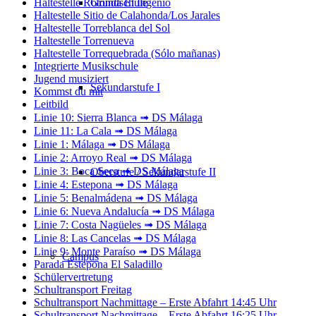
Haltestelle Rotonda El Ingenio
Grundschule
Haltestelle Sitio de Calahonda/Los Jarales
Haltestelle Torreblanca del Sol
Haltestelle Torrenueva
Haltestelle Torrequebrada (Sólo mañanas)
Integrierte Musikschule
Jugend musiziert
Sekundarstufe I
Kommst du mit
Leitbild
Linie 10: Sierra Blanca ➟ DS Málaga
Linie 11: La Cala ➟ DS Málaga
Linie 1: Málaga ➟ DS Málaga
Linie 2: Arroyo Real ➟ DS Málaga
Linie 3: Boca Seca ➟ DS Málaga
Oberstufe / Sekundarstufe II
Linie 4: Estepona ➟ DS Málaga
Linie 5: Benalmádena ➟ DS Málaga
Linie 6: Nueva Andalucía ➟ DS Málaga
Linie 7: Costa Nagüeles ➟ DS Málaga
Linie 8: Las Cancelas ➟ DS Málaga
Linie 9: Monte Paraíso ➟ DS Málaga
Campus
Parada Estepona El Saladillo
Schülervertretung
Schultransport Freitag
Schultransport Nachmittage – Erste Abfahrt 14:45 Uhr
Schultransport Nachmittage – Erste Abfahrt 16:25 Uhr