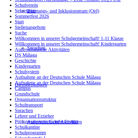
Schulverein
Sekretariat
Beratungs- und Inklusionsteam (OeI)
Sommerfest 2026
Start
Stellenangebote
Suche
Willkommen in unserer Schulgemeinschaft! 1-11 Klasse
Willkommen in unserer Schulgemeinschaft! Kindergarten
Sprachen
Außerschulische Aktivitäten
DS Málaga
Geschichte
Kindergarten
Schulsystem
Aufnahme an der Deutschen Schule Málaga
Aufnahme an der Deutschen Schule Málaga
Dienstleistungen
Campus
Grundschule
Organisationsstruktur
Schultransport
Sprachen
Lehrer und Erzieher
Prüfungszentrum Goethe-Institut
Außerschulische Aktivitäten
Schulkantine
Schulprogramm