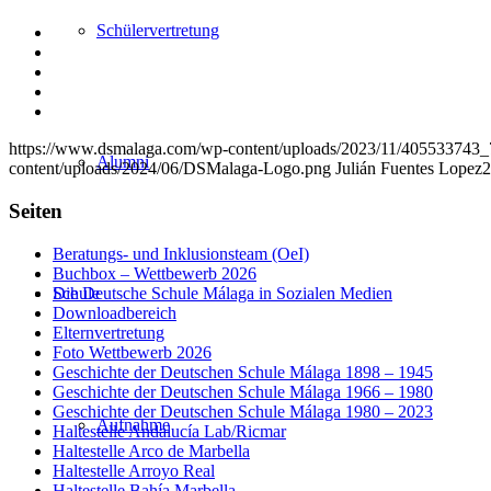
Schülervertretung
Teilen
auf
Teilen
Facebook
auf
Teilen
X
auf
Teilen
WhatsApp
auf
Per
LinkedIn
E-
https://www.dsmalaga.com/wp-content/uploads/2023/11/40553374
Mail
Alumni
content/uploads/2024/06/DSMalaga-Logo.png
Julián Fuentes Lopez
2
teilen
Seiten
Beratungs- und Inklusionsteam (OeI)
Buchbox – Wettbewerb 2026
Die Deutsche Schule Málaga in Sozialen Medien
Schule
Downloadbereich
Elternvertretung
Foto Wettbewerb 2026
Geschichte der Deutschen Schule Málaga 1898 – 1945
Geschichte der Deutschen Schule Málaga 1966 – 1980
Geschichte der Deutschen Schule Málaga 1980 – 2023
Aufnahme
Haltestelle Andalucía Lab/Ricmar
Haltestelle Arco de Marbella
Haltestelle Arroyo Real
Haltestelle Bahía Marbella