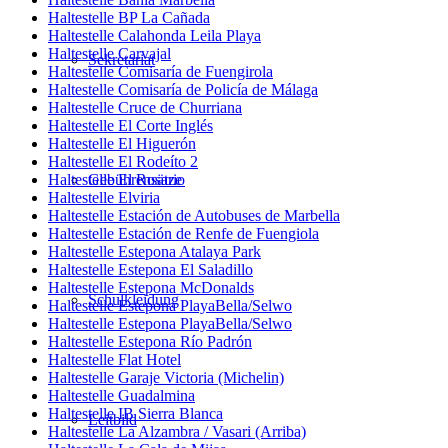
Haltestelle BP La Cañada
Haltestelle Calahonda Leila Playa
Haltestelle Carvajal
Sekretariat
Haltestelle Comisaría de Fuengirola
Haltestelle Comisaría de Policía de Málaga
Haltestelle Cruce de Churriana
Haltestelle El Corte Inglés
Haltestelle El Higuerón
Haltestelle El Rodeíto 2
Haltestelle El Rosario
Gebührensätze
Haltestelle Elviria
Haltestelle Estación de Autobuses de Marbella
Haltestelle Estación de Renfe de Fuengiola
Haltestelle Estepona Atalaya Park
Haltestelle Estepona El Saladillo
Haltestelle Estepona McDonalds
Schulkleidung
Haltestelle Estepona PlayaBella/Selwo
Haltestelle Estepona PlayaBella/Selwo
Haltestelle Estepona Río Padrón
Haltestelle Flat Hotel
Haltestelle Garaje Victoria (Michelin)
Haltestelle Guadalmina
Haltestelle IB Sierra Blanca
Leitbild
Haltestelle La Alzambra / Vasari (Arriba)