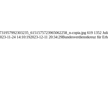
3_731957992303235_6151575723965062258_n-copia.jpg
619
1352
Jul
023-11-24 14:10:19
2023-12-11 20:34:29
Bundesverdienstkreuz für Er