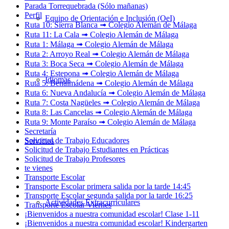
Parada Torrequebrada (Sólo mañanas)
Perfil
Equipo de Orientación e Inclusión (OeI)
Ruta 10: Sierra Blanca ➟ Colegio Alemán de Málaga
Ruta 11: La Cala ➟ Colegio Alemán de Málaga
Ruta 1: Málaga ➟ Colegio Alemán de Málaga
Ruta 2: Arroyo Real ➟ Colegio Alemán de Málaga
Ruta 3: Boca Seca ➟ Colegio Alemán de Málaga
Ruta 4: Estepona ➟ Colegio Alemán de Málaga
Idiomas
Ruta 5: Benalmádena ➟ Colegio Alemán de Málaga
Ruta 6: Nueva Andalucía ➟ Colegio Alemán de Málaga
Ruta 7: Costa Nagüeles ➟ Colegio Alemán de Málaga
Ruta 8: Las Cancelas ➟ Colegio Alemán de Málaga
Ruta 9: Monte Paraíso ➟ Colegio Alemán de Málaga
Secretaría
Solicitud de Trabajo Educadores
Servicios
Solicitud de Trabajo Estudiantes en Prácticas
Solicitud de Trabajo Profesores
te vienes
Transporte Escolar
Transporte Escolar primera salida por la tarde 14:45
Transporte Escolar segunda salida por la tarde 16:25
Actividades Extracurriculares
Transporte Escolar Viernes
¡Bienvenidos a nuestra comunidad escolar! Clase 1-11
¡Bienvenidos a nuestra comunidad escolar! Kindergarten