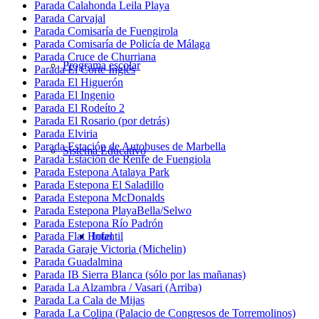
Parada Calahonda Leila Playa
Parada Carvajal
Parada Comisaría de Fuengirola
Parada Comisaría de Policía de Málaga
Parada Cruce de Churriana
Programa escolar
Parada El Corte Inglés
Parada El Higuerón
Parada El Ingenio
Parada El Rodeíto 2
Parada El Rosario (por detrás)
Parada Elviria
Parada Estación de Autobuses de Marbella
Sistema Educativo
Parada Estación de Renfe de Fuengiola
Parada Estepona Atalaya Park
Parada Estepona El Saladillo
Parada Estepona McDonalds
Parada Estepona PlayaBella/Selwo
Parada Estepona Río Padrón
Infantil
Parada Flat Hotel
Parada Garaje Victoria (Michelin)
Parada Guadalmina
Parada IB Sierra Blanca (sólo por las mañanas)
Parada La Alzambra / Vasari (Arriba)
Parada La Cala de Mijas
Parada La Colina (Palacio de Congresos de Torremolinos)