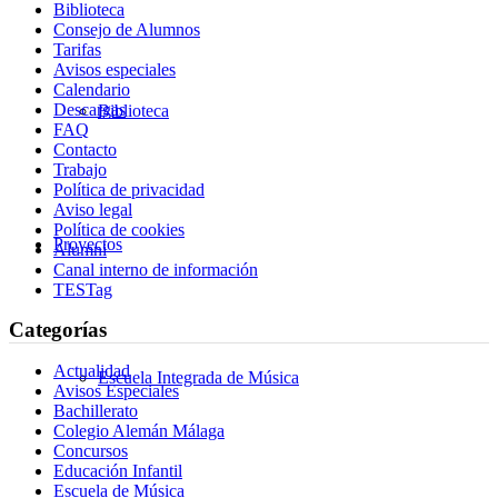
Biblioteca
Consejo de Alumnos
Tarifas
Avisos especiales
Calendario
Descargas
Biblioteca
FAQ
Contacto
Trabajo
Política de privacidad
Aviso legal
Política de cookies
Proyectos
Alumni
Canal interno de información
TESTag
Categorías
Actualidad
Escuela Integrada de Música
Avisos Especiales
Bachillerato
Colegio Alemán Málaga
Concursos
Educación Infantil
Escuela de Música