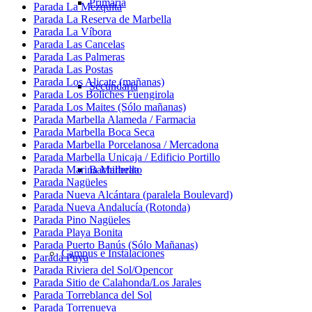
Primaria
Parada La Mezquita
Parada La Reserva de Marbella
Parada La Víbora
Parada Las Cancelas
Parada Las Palmeras
Parada Las Postas
Parada Los Alicate (mañanas)
Secundaria
Parada Los Boliches Fuengirola
Parada Los Maites (Sólo mañanas)
Parada Marbella Alameda / Farmacia
Parada Marbella Boca Seca
Parada Marbella Porcelanosa / Mercadona
Parada Marbella Unicaja / Edificio Portillo
Bachillerato
Parada Marina Marbella
Parada Nagüeles
Parada Nueva Alcántara (paralela Boulevard)
Parada Nueva Andalucía (Rotonda)
Parada Pino Nagüeles
Parada Playa Bonita
Parada Puerto Banús (Sólo Mañanas)
Campus e Instalaciones
Parada Puya
Parada Riviera del Sol/Opencor
Parada Sitio de Calahonda/Los Jarales
Parada Torreblanca del Sol
Parada Torrenueva