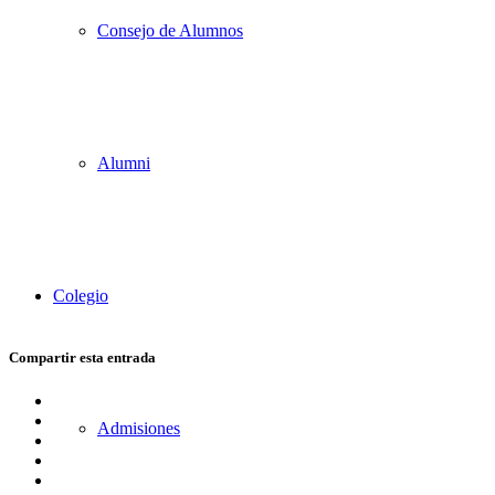
Consejo de Alumnos
Alumni
Colegio
Compartir esta entrada
Compartir
en
Compartir
Admisiones
Facebook
en
Compartir
X
en
Compartir
WhatsApp
en
Compartir