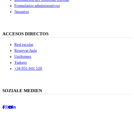
Formularios administrativos
Anuarios
ACCESOS DIRECTOS
Red escolar
Reservar Aula
Uniformes
Trabajo
+34 951 041 520
SOZIALE MEDIEN
Facebook
Instagram
Youtube
LinkedIn