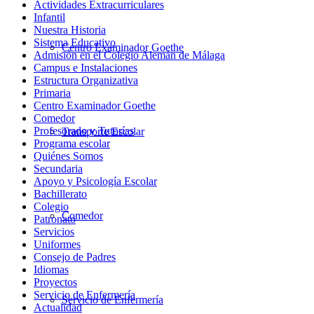
Actividades Extracurriculares
Infantil
Nuestra Historia
Sistema Educativo
Centro Examinador Goethe
Admisión en el Colegio Alemán de Málaga
Campus e Instalaciones
Estructura Organizativa
Primaria
Centro Examinador Goethe
Comedor
Profesorado y Tutorías
Transporte Escolar
Programa escolar
Quiénes Somos
Secundaria
Apoyo y Psicología Escolar
Bachillerato
Colegio
Comedor
Patronato
Servicios
Uniformes
Consejo de Padres
Idiomas
Proyectos
Servicio de Enfermería
Servicio de Enfermería
Actualidad