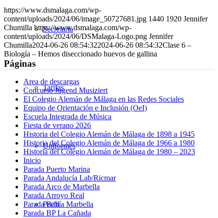
LinkedIn
por
https://www.dsmalaga.com/wp-
correo
content/uploads/2024/06/image_50727681.jpg
1440
1920
Jennifer
Chumilla
https://www.dsmalaga.com/wp-
Secretaría
content/uploads/2024/06/DSMalaga-Logo.png
Jennifer
Chumilla
2024-06-26 08:54:32
2024-06-26 08:54:32
Clase 6 –
Biología – Hemos diseccionado huevos de gallina
Páginas
Area de descargas
Tarifas
Concurso Jugend Musiziert
El Colegio Alemán de Málaga en las Redes Sociales
Equipo de Orientación e Inclusión (OeI)
Escuela Integrada de Música
Fiesta de verano 2026
Historia del Colegio Alemán de Málaga de 1898 a 1945
Historia del Colegio Alemán de Málaga de 1966 a 1980
Uniformes
Historia del Colegio Alemán de Málaga de 1980 – 2023
Inicio
Parada Puerto Marina
Parada Andalucía Lab/Ricmar
Parada Arco de Marbella
Parada Arroyo Real
Perfil
Parada Bahía Marbella
Parada BP La Cañada