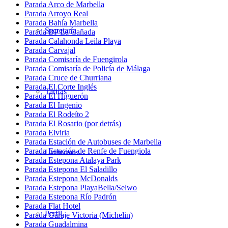
Parada Arco de Marbella
Parada Arroyo Real
Parada Bahía Marbella
Secretaría
Parada BP La Cañada
Parada Calahonda Leila Playa
Parada Carvajal
Parada Comisaría de Fuengirola
Parada Comisaría de Policía de Málaga
Parada Cruce de Churriana
Parada El Corte Inglés
Tarifas
Parada El Higuerón
Parada El Ingenio
Parada El Rodeíto 2
Parada El Rosario (por detrás)
Parada Elviria
Parada Estación de Autobuses de Marbella
Parada Estación de Renfe de Fuengiola
Uniformes
Parada Estepona Atalaya Park
Parada Estepona El Saladillo
Parada Estepona McDonalds
Parada Estepona PlayaBella/Selwo
Parada Estepona Río Padrón
Parada Flat Hotel
Perfil
Parada Garaje Victoria (Michelin)
Parada Guadalmina