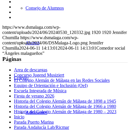
en
Compartir
Facebook
en
Compartir
Consejo de Alumnos
X
en
Compartir
WhatsApp
en
Compartir
LinkedIn
por
https://www.dsmalaga.com/wp-
correo
content/uploads/2024/06/20240530_120332.jpg
1920
1920
Jennifer
Chumilla
https://www.dsmalaga.com/wp-
Alumni
content/uploads/2024/06/DSMalaga-Logo.png
Jennifer
Chumilla
2024-06-11 14:13:01
2024-06-11 14:13:01
Comedor social
“Ángeles malagueños”
Páginas
Area de descargas
Concurso Jugend Musiziert
Colegio
El Colegio Alemán de Málaga en las Redes Sociales
Equipo de Orientación e Inclusión (OeI)
Escuela Integrada de Música
Fiesta de verano 2026
Historia del Colegio Alemán de Málaga de 1898 a 1945
Historia del Colegio Alemán de Málaga de 1966 a 1980
Historia del Colegio Alemán de Málaga de 1980 – 2023
Admisiones
Inicio
Parada Puerto Marina
Parada Andalucía Lab/Ricmar