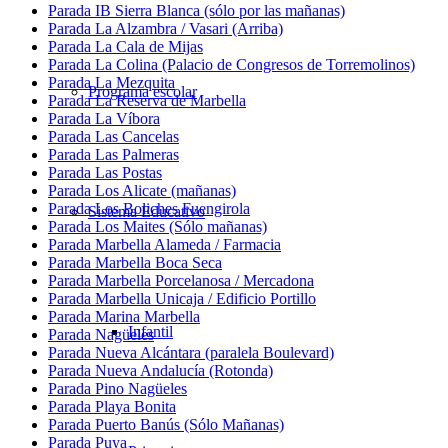
Parada IB Sierra Blanca (sólo por las mañanas)
Parada La Alzambra / Vasari (Arriba)
Parada La Cala de Mijas
Parada La Colina (Palacio de Congresos de Torremolinos)
Parada La Mezquita
Programa escolar
Parada La Reserva de Marbella
Parada La Víbora
Parada Las Cancelas
Parada Las Palmeras
Parada Las Postas
Parada Los Alicate (mañanas)
Parada Los Boliches Fuengirola
Sistema Educativo
Parada Los Maites (Sólo mañanas)
Parada Marbella Alameda / Farmacia
Parada Marbella Boca Seca
Parada Marbella Porcelanosa / Mercadona
Parada Marbella Unicaja / Edificio Portillo
Parada Marina Marbella
Infantil
Parada Nagüeles
Parada Nueva Alcántara (paralela Boulevard)
Parada Nueva Andalucía (Rotonda)
Parada Pino Nagüeles
Parada Playa Bonita
Parada Puerto Banús (Sólo Mañanas)
Parada Puya