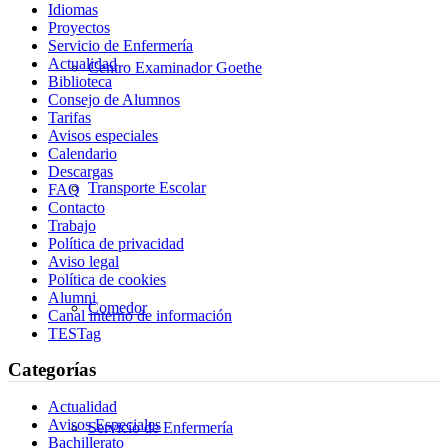
Idiomas
Proyectos
Servicio de Enfermería
Actualidad
Centro Examinador Goethe
Biblioteca
Consejo de Alumnos
Tarifas
Avisos especiales
Calendario
Descargas
Transporte Escolar
FAQ
Contacto
Trabajo
Política de privacidad
Aviso legal
Política de cookies
Alumni
Comedor
Canal interno de información
TESTag
Categorías
Actualidad
Avisos Especiales
Servicio de Enfermería
Bachillerato