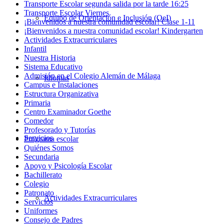
Transporte Escolar segunda salida por la tarde 16:25
Transporte Escolar Viernes
Equipo de Orientación e Inclusión (OeI)
¡Bienvenidos a nuestra comunidad escolar! Clase 1-11
¡Bienvenidos a nuestra comunidad escolar! Kindergarten
Actividades Extracurriculares
Infantil
Nuestra Historia
Sistema Educativo
Admisión en el Colegio Alemán de Málaga
Idiomas
Campus e Instalaciones
Estructura Organizativa
Primaria
Centro Examinador Goethe
Comedor
Profesorado y Tutorías
Servicios
Programa escolar
Quiénes Somos
Secundaria
Apoyo y Psicología Escolar
Bachillerato
Colegio
Patronato
Actividades Extracurriculares
Servicios
Uniformes
Consejo de Padres