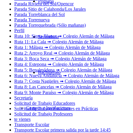
Primaria
Parada Riviera del Sol/Opencor
Parada Sitio de Calahonda/Los Jarales
Parada Torreblanca del Sol
Parada Torrenueva
Parada Torrequebrada (Sólo mañanas)
Perfil
Ruta 10: Sierra Blanca ➟ Colegio Alemán de Málaga
Secundaria
Ruta 11: La Cala ➟ Colegio Alemán de Málaga
Ruta 1: Málaga ➟ Colegio Alemán de Málaga
Ruta 2: Arroyo Real ➟ Colegio Alemán de Málaga
Ruta 3: Boca Seca ➟ Colegio Alemán de Málaga
Ruta 4: Estepona ➟ Colegio Alemán de Málaga
Ruta 5: Benalmádena ➟ Colegio Alemán de Málaga
Bachillerato
Ruta 6: Nueva Andalucía ➟ Colegio Alemán de Málaga
Ruta 7: Costa Nagüeles ➟ Colegio Alemán de Málaga
Ruta 8: Las Cancelas ➟ Colegio Alemán de Málaga
Ruta 9: Monte Paraíso ➟ Colegio Alemán de Málaga
Secretaría
Solicitud de Trabajo Educadores
Campus e Instalaciones
Solicitud de Trabajo Estudiantes en Prácticas
Solicitud de Trabajo Profesores
te vienes
Transporte Escolar
Transporte Escolar primera salida por la tarde 14:45