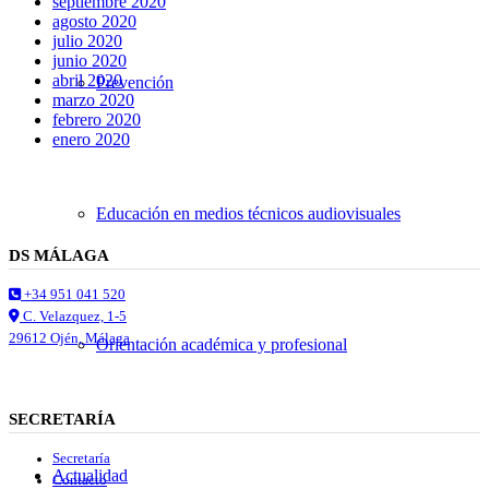
septiembre 2020
agosto 2020
julio 2020
junio 2020
abril 2020
Prevención
marzo 2020
febrero 2020
enero 2020
Educación en medios técnicos audiovisuales
DS MÁLAGA
+34 951 041 520
C. Velazquez, 1-5
29612 Ojén, Málaga
Orientación académica y profesional
SECRETARÍA
Secretaría
Actualidad
Contacto