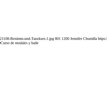
221108-Benimm-und-Tanzkurs-1.jpg
801
1200
Jennifer Chumilla
https
0
Curso de modales y baile