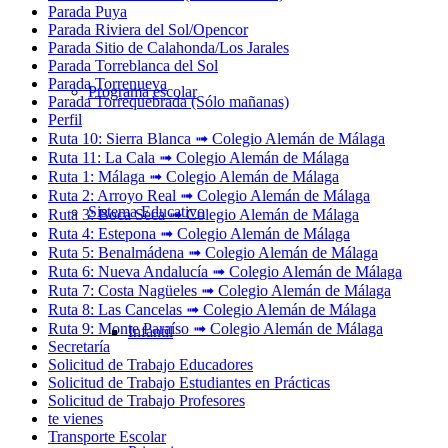
Parada Puya
Parada Riviera del Sol/Opencor
Parada Sitio de Calahonda/Los Jarales
Parada Torreblanca del Sol
Parada Torrenueva
Programa escolar
Parada Torrequebrada (Sólo mañanas)
Perfil
Ruta 10: Sierra Blanca ➟ Colegio Alemán de Málaga
Ruta 11: La Cala ➟ Colegio Alemán de Málaga
Ruta 1: Málaga ➟ Colegio Alemán de Málaga
Ruta 2: Arroyo Real ➟ Colegio Alemán de Málaga
Sistema Educativo
Ruta 3: Boca Seca ➟ Colegio Alemán de Málaga
Ruta 4: Estepona ➟ Colegio Alemán de Málaga
Ruta 5: Benalmádena ➟ Colegio Alemán de Málaga
Ruta 6: Nueva Andalucía ➟ Colegio Alemán de Málaga
Ruta 7: Costa Nagüeles ➟ Colegio Alemán de Málaga
Ruta 8: Las Cancelas ➟ Colegio Alemán de Málaga
Ruta 9: Monte Paraíso ➟ Colegio Alemán de Málaga
Infantil
Secretaría
Solicitud de Trabajo Educadores
Solicitud de Trabajo Estudiantes en Prácticas
Solicitud de Trabajo Profesores
te vienes
Transporte Escolar