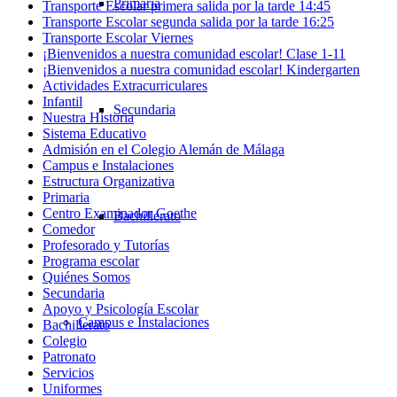
Primaria
Transporte Escolar primera salida por la tarde 14:45
Transporte Escolar segunda salida por la tarde 16:25
Transporte Escolar Viernes
¡Bienvenidos a nuestra comunidad escolar! Clase 1-11
¡Bienvenidos a nuestra comunidad escolar! Kindergarten
Actividades Extracurriculares
Infantil
Secundaria
Nuestra Historia
Sistema Educativo
Admisión en el Colegio Alemán de Málaga
Campus e Instalaciones
Estructura Organizativa
Primaria
Centro Examinador Goethe
Bachillerato
Comedor
Profesorado y Tutorías
Programa escolar
Quiénes Somos
Secundaria
Apoyo y Psicología Escolar
Campus e Instalaciones
Bachillerato
Colegio
Patronato
Servicios
Uniformes