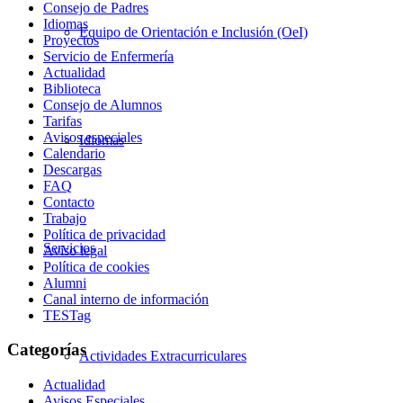
Consejo de Padres
Idiomas
Equipo de Orientación e Inclusión (OeI)
Proyectos
Servicio de Enfermería
Actualidad
Biblioteca
Consejo de Alumnos
Tarifas
Avisos especiales
Idiomas
Calendario
Descargas
FAQ
Contacto
Trabajo
Política de privacidad
Servicios
Aviso legal
Política de cookies
Alumni
Canal interno de información
TESTag
Categorías
Actividades Extracurriculares
Actualidad
Avisos Especiales