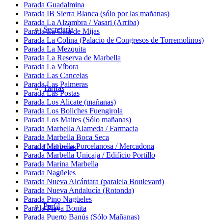
Parada Guadalmina
Parada IB Sierra Blanca (sólo por las mañanas)
Parada La Alzambra / Vasari (Arriba)
Secretaría
Parada La Cala de Mijas
Parada La Colina (Palacio de Congresos de Torremolinos)
Parada La Mezquita
Parada La Reserva de Marbella
Parada La Víbora
Parada Las Cancelas
Parada Las Palmeras
Tarifas
Parada Las Postas
Parada Los Alicate (mañanas)
Parada Los Boliches Fuengirola
Parada Los Maites (Sólo mañanas)
Parada Marbella Alameda / Farmacia
Parada Marbella Boca Seca
Parada Marbella Porcelanosa / Mercadona
Uniformes
Parada Marbella Unicaja / Edificio Portillo
Parada Marina Marbella
Parada Nagüeles
Parada Nueva Alcántara (paralela Boulevard)
Parada Nueva Andalucía (Rotonda)
Parada Pino Nagüeles
Perfil
Parada Playa Bonita
Parada Puerto Banús (Sólo Mañanas)