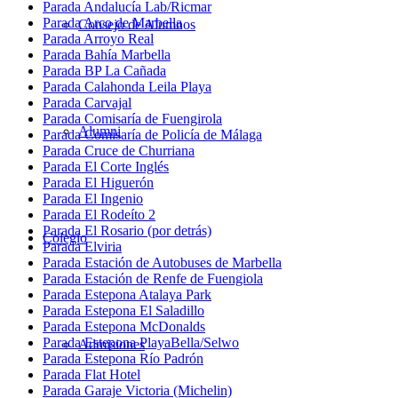
Parada Andalucía Lab/Ricmar
Parada Arco de Marbella
Consejo de Alumnos
Parada Arroyo Real
Parada Bahía Marbella
Parada BP La Cañada
Parada Calahonda Leila Playa
Parada Carvajal
Parada Comisaría de Fuengirola
Alumni
Parada Comisaría de Policía de Málaga
Parada Cruce de Churriana
Parada El Corte Inglés
Parada El Higuerón
Parada El Ingenio
Parada El Rodeíto 2
Parada El Rosario (por detrás)
Colegio
Parada Elviria
Parada Estación de Autobuses de Marbella
Parada Estación de Renfe de Fuengiola
Parada Estepona Atalaya Park
Parada Estepona El Saladillo
Parada Estepona McDonalds
Parada Estepona PlayaBella/Selwo
Admisiones
Parada Estepona Río Padrón
Parada Flat Hotel
Parada Garaje Victoria (Michelin)