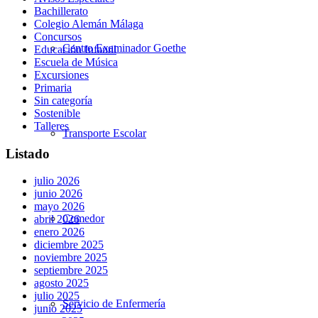
Bachillerato
Colegio Alemán Málaga
Concursos
Centro Examinador Goethe
Educación Infantil
Escuela de Música
Excursiones
Primaria
Sin categoría
Sostenible
Talleres
Transporte Escolar
Listado
julio 2026
junio 2026
mayo 2026
Comedor
abril 2026
enero 2026
diciembre 2025
noviembre 2025
septiembre 2025
agosto 2025
julio 2025
Servicio de Enfermería
junio 2025