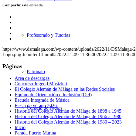
Compartir esta entrada
Compartir
en
Compartir
Facebook
en
Compartir
X
en
Compartir
Profesorado y Tutorías
WhatsApp
en
Compartir
LinkedIn
por
https://www.dsmalaga.com/wp-content/uploads/2022/11/DSMalaga-
correo
Logo.png
Jennifer Chumilla
2022-11-09 11:36:00
2022-11-09 11:36:0
Páginas
Patronato
Area de descargas
Concurso Jugend Musiziert
El Colegio Alemán de Málaga en las Redes Sociales
Equipo de Orientación e Inclusión (OeI)
Escuela Integrada de Música
Fiesta de verano 2026
Consejo de Padres
Historia del Colegio Alemán de Málaga de 1898 a 1945
Historia del Colegio Alemán de Málaga de 1966 a 1980
Historia del Colegio Alemán de Málaga de 1980 – 2023
Inicio
Parada Puerto Marina