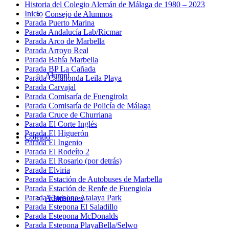
Historia del Colegio Alemán de Málaga de 1980 – 2023
Inicio
Consejo de Alumnos
Parada Puerto Marina
Parada Andalucía Lab/Ricmar
Parada Arco de Marbella
Parada Arroyo Real
Parada Bahía Marbella
Parada BP La Cañada
Alumni
Parada Calahonda Leila Playa
Parada Carvajal
Parada Comisaría de Fuengirola
Parada Comisaría de Policía de Málaga
Parada Cruce de Churriana
Parada El Corte Inglés
Parada El Higuerón
Colegio
Parada El Ingenio
Parada El Rodeíto 2
Parada El Rosario (por detrás)
Parada Elviria
Parada Estación de Autobuses de Marbella
Parada Estación de Renfe de Fuengiola
Parada Estepona Atalaya Park
Admisiones
Parada Estepona El Saladillo
Parada Estepona McDonalds
Parada Estepona PlayaBella/Selwo