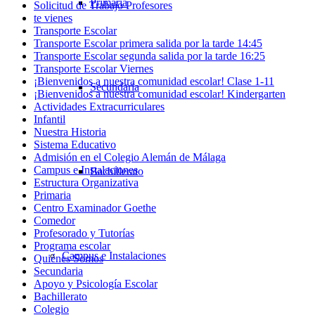
Primaria
Solicitud de Trabajo Profesores
te vienes
Transporte Escolar
Transporte Escolar primera salida por la tarde 14:45
Transporte Escolar segunda salida por la tarde 16:25
Transporte Escolar Viernes
¡Bienvenidos a nuestra comunidad escolar! Clase 1-11
Secundaria
¡Bienvenidos a nuestra comunidad escolar! Kindergarten
Actividades Extracurriculares
Infantil
Nuestra Historia
Sistema Educativo
Admisión en el Colegio Alemán de Málaga
Campus e Instalaciones
Bachillerato
Estructura Organizativa
Primaria
Centro Examinador Goethe
Comedor
Profesorado y Tutorías
Programa escolar
Campus e Instalaciones
Quiénes Somos
Secundaria
Apoyo y Psicología Escolar
Bachillerato
Colegio