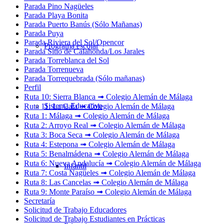
Parada Pino Nagüeles
Parada Playa Bonita
Parada Puerto Banús (Sólo Mañanas)
Parada Puya
Parada Riviera del Sol/Opencor
Programa escolar
Parada Sitio de Calahonda/Los Jarales
Parada Torreblanca del Sol
Parada Torrenueva
Parada Torrequebrada (Sólo mañanas)
Perfil
Ruta 10: Sierra Blanca ➟ Colegio Alemán de Málaga
Sistema Educativo
Ruta 11: La Cala ➟ Colegio Alemán de Málaga
Ruta 1: Málaga ➟ Colegio Alemán de Málaga
Ruta 2: Arroyo Real ➟ Colegio Alemán de Málaga
Ruta 3: Boca Seca ➟ Colegio Alemán de Málaga
Ruta 4: Estepona ➟ Colegio Alemán de Málaga
Ruta 5: Benalmádena ➟ Colegio Alemán de Málaga
Ruta 6: Nueva Andalucía ➟ Colegio Alemán de Málaga
Infantil
Ruta 7: Costa Nagüeles ➟ Colegio Alemán de Málaga
Ruta 8: Las Cancelas ➟ Colegio Alemán de Málaga
Ruta 9: Monte Paraíso ➟ Colegio Alemán de Málaga
Secretaría
Solicitud de Trabajo Educadores
Solicitud de Trabajo Estudiantes en Prácticas