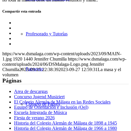
Compartir esta entrada
Compartir
en
Compartir
Facebook
en
Compartir
Profesorado y Tutorías
X
en
Compartir
WhatsApp
en
Compartir
LinkedIn
por
https://www.dsmalaga.com/wp-content/uploads/2023/09/MAIN-
correo
1.jpg
1920
1440
Jennifer Chumilla
https://www.dsmalaga.com/wp-
content/uploads/2024/06/DSMalaga-Logo.png
Jennifer
Patronato
Chumilla
2023-09-25 22:38:39
2023-09-27 12:59:31
La masa y el
volumen
Páginas
Area de descargas
Concurso Jugend Musiziert
El Colegio Alemán de Málaga en las Redes Sociales
Consejo de Padres
Equipo de Orientación e Inclusión (OeI)
Escuela Integrada de Música
Fiesta de verano 2026
Historia del Colegio Alemán de Málaga de 1898 a 1945
Historia del Colegio Alemán de Málaga de 1966 a 1980