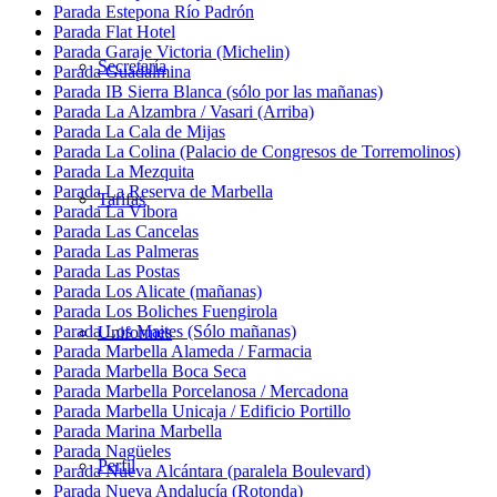
Parada Estepona Río Padrón
Parada Flat Hotel
Parada Garaje Victoria (Michelin)
Secretaría
Parada Guadalmina
Parada IB Sierra Blanca (sólo por las mañanas)
Parada La Alzambra / Vasari (Arriba)
Parada La Cala de Mijas
Parada La Colina (Palacio de Congresos de Torremolinos)
Parada La Mezquita
Parada La Reserva de Marbella
Tarifas
Parada La Víbora
Parada Las Cancelas
Parada Las Palmeras
Parada Las Postas
Parada Los Alicate (mañanas)
Parada Los Boliches Fuengirola
Parada Los Maites (Sólo mañanas)
Uniformes
Parada Marbella Alameda / Farmacia
Parada Marbella Boca Seca
Parada Marbella Porcelanosa / Mercadona
Parada Marbella Unicaja / Edificio Portillo
Parada Marina Marbella
Parada Nagüeles
Perfil
Parada Nueva Alcántara (paralela Boulevard)
Parada Nueva Andalucía (Rotonda)