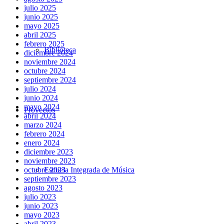
julio 2025
junio 2025
mayo 2025
abril 2025
febrero 2025
Biblioteca
diciembre 2024
noviembre 2024
octubre 2024
septiembre 2024
julio 2024
junio 2024
mayo 2024
Proyectos
abril 2024
marzo 2024
febrero 2024
enero 2024
diciembre 2023
noviembre 2023
Escuela Integrada de Música
octubre 2023
septiembre 2023
agosto 2023
julio 2023
junio 2023
mayo 2023
abril 2023