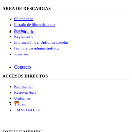
ÁREA DE DESCARGAS
Calendarios
Listado de libros de texto
Precios
Calendario
Reglamento
Información del Uniforme Escolar
Formularios administrativos
Anuarios
Contacto
ACCESOS DIRECTOS
Red escolar
Reservar Aula
Uniformes
Trabajo
+34 951 041 520
SOZIALE MEDIEN