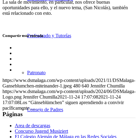
La sala de movimiento, en particular, nos ofrece buenas
oportunidades para ello, y el nuevo tema, (San Nicolás), también
está relacionado con esto.
Profesorado y Tutorías
Compartir esta entrada
Compartir
en
Compartir
Facebook
en
Compartir
X
en
Compartir
WhatsApp
en
Compartir
Patronato
LinkedIn
por
https://www.dsmalaga.com/wp-content/uploads/2021/11/DSMalaga-
correo
Ganseblumchen-miteinander-1.jpeg
480
640
Jennifer Chumilla
https://www.dsmalaga.com/wp-content/uploads/2024/06/DSMalaga-
Logo.png
Jennifer Chumilla
2021-11-24 17:07:08
2021-11-24
17:07:08
Los “Gänseblümchen” siguen aprendiendo a convivir
pacíficamente….
Consejo de Padres
Páginas
Area de descargas
Concurso Jugend Musiziert
El Colegio Alemán de Málaga en las Redes Sociales