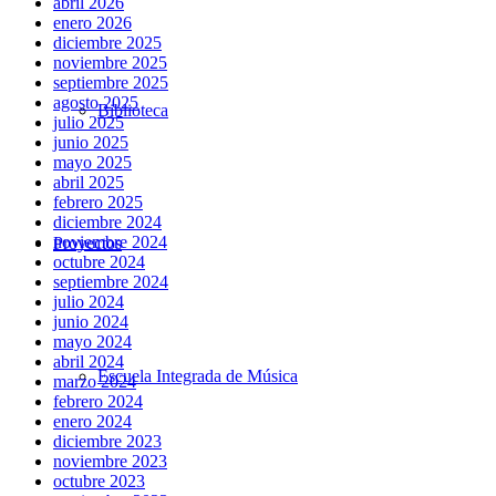
abril 2026
enero 2026
diciembre 2025
noviembre 2025
septiembre 2025
agosto 2025
Biblioteca
julio 2025
junio 2025
mayo 2025
abril 2025
febrero 2025
diciembre 2024
noviembre 2024
Proyectos
octubre 2024
septiembre 2024
julio 2024
junio 2024
mayo 2024
abril 2024
Escuela Integrada de Música
marzo 2024
febrero 2024
enero 2024
diciembre 2023
noviembre 2023
octubre 2023