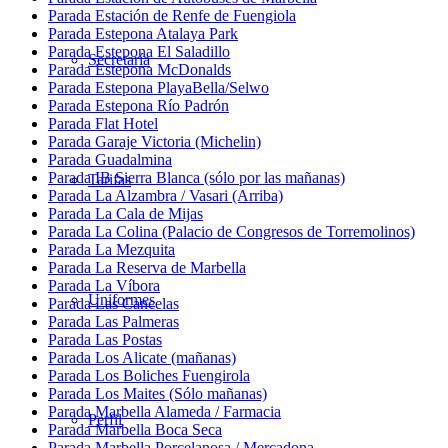
Parada Estación de Renfe de Fuengiola
Parada Estepona Atalaya Park
Parada Estepona El Saladillo
Secretaría
Parada Estepona McDonalds
Parada Estepona PlayaBella/Selwo
Parada Estepona Río Padrón
Parada Flat Hotel
Parada Garaje Victoria (Michelin)
Parada Guadalmina
Parada IB Sierra Blanca (sólo por las mañanas)
Tarifas
Parada La Alzambra / Vasari (Arriba)
Parada La Cala de Mijas
Parada La Colina (Palacio de Congresos de Torremolinos)
Parada La Mezquita
Parada La Reserva de Marbella
Parada La Víbora
Uniformes
Parada Las Cancelas
Parada Las Palmeras
Parada Las Postas
Parada Los Alicate (mañanas)
Parada Los Boliches Fuengirola
Parada Los Maites (Sólo mañanas)
Parada Marbella Alameda / Farmacia
Perfil
Parada Marbella Boca Seca
Parada Marbella Porcelanosa / Mercadona