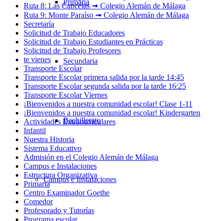
Primaria
Ruta 8: Las Cancelas ➟ Colegio Alemán de Málaga
Ruta 9: Monte Paraíso ➟ Colegio Alemán de Málaga
Secretaría
Solicitud de Trabajo Educadores
Solicitud de Trabajo Estudiantes en Prácticas
Solicitud de Trabajo Profesores
te vienes
Secundaria
Transporte Escolar
Transporte Escolar primera salida por la tarde 14:45
Transporte Escolar segunda salida por la tarde 16:25
Transporte Escolar Viernes
¡Bienvenidos a nuestra comunidad escolar! Clase 1-11
¡Bienvenidos a nuestra comunidad escolar! Kindergarten
Bachillerato
Actividades Extracurriculares
Infantil
Nuestra Historia
Sistema Educativo
Admisión en el Colegio Alemán de Málaga
Campus e Instalaciones
Estructura Organizativa
Campus e Instalaciones
Primaria
Centro Examinador Goethe
Comedor
Profesorado y Tutorías
Programa escolar