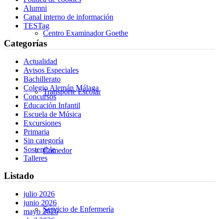
Alumni
Canal interno de información
TESTag
Centro Examinador Goethe
Categorías
Actualidad
Avisos Especiales
Bachillerato
Colegio Alemán Málaga
Transporte Escolar
Concursos
Educación Infantil
Escuela de Música
Excursiones
Primaria
Sin categoría
Sostenible
Comedor
Talleres
Listado
julio 2026
junio 2026
Servicio de Enfermería
mayo 2026