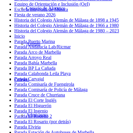
Equipo de Orientación e Inclusión (OeI)
Consejo de Alumnos
Escuela Integrada de Música
Fiesta de verano 2026
Historia del Colegio Alemán de Málaga de 1898 a 1945
Historia del Colegio Alemán de Málaga de 1966 a 1980
Historia del Colegio Alemán de Málaga de 1980 – 2023
Inicio
Parada Puerto Marina
Alumni
Parada Andalucía Lab/Ricmar
Parada Arco de Marbella
Parada Arroyo Real
Parada Bahía Marbella
Parada BP La Cañada
Parada Calahonda Leila Playa
Parada Carvajal
Colegio
Parada Comisaría de Fuengirola
Parada Comisaría de Policía de Málaga
Parada Cruce de Churriana
Parada El Corte Inglés
Parada El Higuerón
Parada El Ingenio
Admisiones
Parada El Rodeíto 2
Parada El Rosario (por detrás)
Parada Elviria
Parada Estación de Autobuses de Marbella