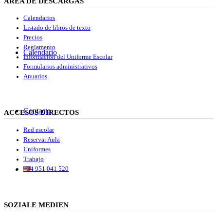
ÁREA DE DESCARGAS
Calendarios
Listado de libros de texto
Precios
Reglamento
Calendario
Información del Uniforme Escolar
Formularios administrativos
Anuarios
Contacto
ACCESOS DIRECTOS
Red escolar
Reservar Aula
Uniformes
Trabajo
+34 951 041 520
SOZIALE MEDIEN