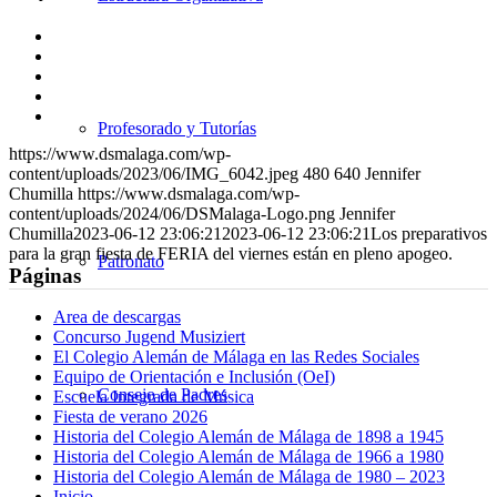
Compartir
en
Compartir
Facebook
en
Compartir
X
en
Compartir
WhatsApp
en
Compartir
Profesorado y Tutorías
LinkedIn
por
https://www.dsmalaga.com/wp-
correo
content/uploads/2023/06/IMG_6042.jpeg
480
640
Jennifer
Chumilla
https://www.dsmalaga.com/wp-
content/uploads/2024/06/DSMalaga-Logo.png
Jennifer
Chumilla
2023-06-12 23:06:21
2023-06-12 23:06:21
Los preparativos
para la gran fiesta de FERIA del viernes están en pleno apogeo.
Patronato
Páginas
Area de descargas
Concurso Jugend Musiziert
El Colegio Alemán de Málaga en las Redes Sociales
Equipo de Orientación e Inclusión (OeI)
Consejo de Padres
Escuela Integrada de Música
Fiesta de verano 2026
Historia del Colegio Alemán de Málaga de 1898 a 1945
Historia del Colegio Alemán de Málaga de 1966 a 1980
Historia del Colegio Alemán de Málaga de 1980 – 2023
Inicio