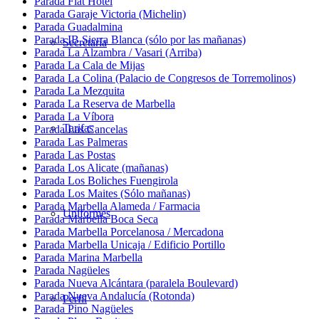
Parada Flat Hotel
Parada Garaje Victoria (Michelin)
Parada Guadalmina
Parada IB Sierra Blanca (sólo por las mañanas)
Secretaría
Parada La Alzambra / Vasari (Arriba)
Parada La Cala de Mijas
Parada La Colina (Palacio de Congresos de Torremolinos)
Parada La Mezquita
Parada La Reserva de Marbella
Parada La Víbora
Tarifas
Parada Las Cancelas
Parada Las Palmeras
Parada Las Postas
Parada Los Alicate (mañanas)
Parada Los Boliches Fuengirola
Parada Los Maites (Sólo mañanas)
Parada Marbella Alameda / Farmacia
Uniformes
Parada Marbella Boca Seca
Parada Marbella Porcelanosa / Mercadona
Parada Marbella Unicaja / Edificio Portillo
Parada Marina Marbella
Parada Nagüeles
Parada Nueva Alcántara (paralela Boulevard)
Parada Nueva Andalucía (Rotonda)
Perfil
Parada Pino Nagüeles