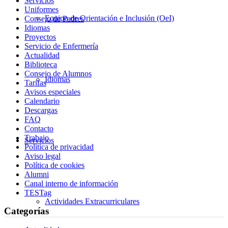
Servicios
Uniformes
Equipo de Orientación e Inclusión (OeI)
Consejo de Padres
Idiomas
Proyectos
Servicio de Enfermería
Actualidad
Biblioteca
Consejo de Alumnos
Idiomas
Tarifas
Avisos especiales
Calendario
Descargas
FAQ
Contacto
Trabajo
Servicios
Política de privacidad
Aviso legal
Política de cookies
Alumni
Canal interno de información
TESTag
Actividades Extracurriculares
Categorías