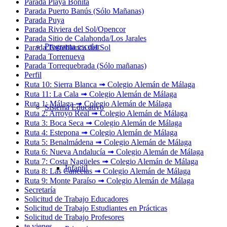
Parada Playa Bonita
Parada Puerto Banús (Sólo Mañanas)
Parada Puya
Parada Riviera del Sol/Opencor
Parada Sitio de Calahonda/Los Jarales
Programa escolar
Parada Torreblanca del Sol
Parada Torrenueva
Parada Torrequebrada (Sólo mañanas)
Perfil
Ruta 10: Sierra Blanca ➟ Colegio Alemán de Málaga
Ruta 11: La Cala ➟ Colegio Alemán de Málaga
Ruta 1: Málaga ➟ Colegio Alemán de Málaga
Sistema Educativo
Ruta 2: Arroyo Real ➟ Colegio Alemán de Málaga
Ruta 3: Boca Seca ➟ Colegio Alemán de Málaga
Ruta 4: Estepona ➟ Colegio Alemán de Málaga
Ruta 5: Benalmádena ➟ Colegio Alemán de Málaga
Ruta 6: Nueva Andalucía ➟ Colegio Alemán de Málaga
Ruta 7: Costa Nagüeles ➟ Colegio Alemán de Málaga
Infantil
Ruta 8: Las Cancelas ➟ Colegio Alemán de Málaga
Ruta 9: Monte Paraíso ➟ Colegio Alemán de Málaga
Secretaría
Solicitud de Trabajo Educadores
Solicitud de Trabajo Estudiantes en Prácticas
Solicitud de Trabajo Profesores
te vienes