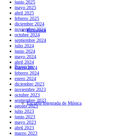
junio 2025
mayo 2025
abril 2025
febrero 2025
diciembre 2024
noviembre 2024
Biblioteca
octubre 2024
septiembre 2024
julio 2024
junio 2024
mayo 2024
abril 2024
Proyectos
marzo 2024
febrero 2024
enero 2024
diciembre 2023
noviembre 2023
octubre 2023
septiembre 2023
Escuela Integrada de Música
agosto 2023
julio 2023
junio 2023
mayo 2023
abril 2023
marzo 2023