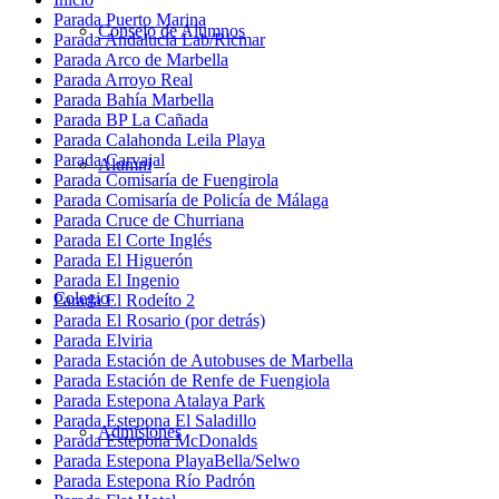
Parada Puerto Marina
Consejo de Alumnos
Parada Andalucía Lab/Ricmar
Parada Arco de Marbella
Parada Arroyo Real
Parada Bahía Marbella
Parada BP La Cañada
Parada Calahonda Leila Playa
Parada Carvajal
Alumni
Parada Comisaría de Fuengirola
Parada Comisaría de Policía de Málaga
Parada Cruce de Churriana
Parada El Corte Inglés
Parada El Higuerón
Parada El Ingenio
Colegio
Parada El Rodeíto 2
Parada El Rosario (por detrás)
Parada Elviria
Parada Estación de Autobuses de Marbella
Parada Estación de Renfe de Fuengiola
Parada Estepona Atalaya Park
Parada Estepona El Saladillo
Admisiones
Parada Estepona McDonalds
Parada Estepona PlayaBella/Selwo
Parada Estepona Río Padrón