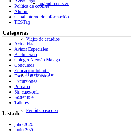
Aviso legal
Jugend musiziert
Política de cookies
Alumni
Canal interno de información
TESTag
Categorías
Viajes de estudios
Actualidad
Avisos Especiales
Bachillerato
Colegio Alemán Málaga
Concursos
Educación Infantil
Huerto escolar
Escuela de Música
Excursiones
Primaria
Sin categoría
Sostenible
Talleres
Periódico escolar
Listado
julio 2026
junio 2026