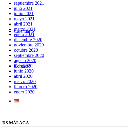
septiembre 2021
julio 2021
junio 2021
mayo 2021
abril 2021
marzo 2021
Calendario
enero 2021
diciembre 2020
noviembre 2020
octubre 2020
septiembre 2020
agosto 2020
julio 2020
Contacto
junio 2020
abril 2020
marzo 2020
febrero 2020
enero 2020
DS MÁLAGA