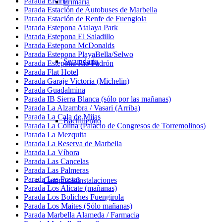
Parada Elviria
Primaria
Parada Estación de Autobuses de Marbella
Parada Estación de Renfe de Fuengiola
Parada Estepona Atalaya Park
Parada Estepona El Saladillo
Parada Estepona McDonalds
Parada Estepona PlayaBella/Selwo
Secundaria
Parada Estepona Río Padrón
Parada Flat Hotel
Parada Garaje Victoria (Michelin)
Parada Guadalmina
Parada IB Sierra Blanca (sólo por las mañanas)
Parada La Alzambra / Vasari (Arriba)
Parada La Cala de Mijas
Bachillerato
Parada La Colina (Palacio de Congresos de Torremolinos)
Parada La Mezquita
Parada La Reserva de Marbella
Parada La Víbora
Parada Las Cancelas
Parada Las Palmeras
Parada Las Postas
Campus e Instalaciones
Parada Los Alicate (mañanas)
Parada Los Boliches Fuengirola
Parada Los Maites (Sólo mañanas)
Parada Marbella Alameda / Farmacia