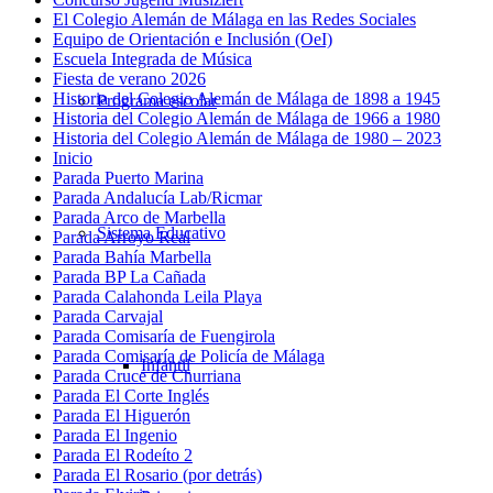
El Colegio Alemán de Málaga en las Redes Sociales
Equipo de Orientación e Inclusión (OeI)
Escuela Integrada de Música
Fiesta de verano 2026
Historia del Colegio Alemán de Málaga de 1898 a 1945
Programa escolar
Historia del Colegio Alemán de Málaga de 1966 a 1980
Historia del Colegio Alemán de Málaga de 1980 – 2023
Inicio
Parada Puerto Marina
Parada Andalucía Lab/Ricmar
Parada Arco de Marbella
Sistema Educativo
Parada Arroyo Real
Parada Bahía Marbella
Parada BP La Cañada
Parada Calahonda Leila Playa
Parada Carvajal
Parada Comisaría de Fuengirola
Parada Comisaría de Policía de Málaga
Infantil
Parada Cruce de Churriana
Parada El Corte Inglés
Parada El Higuerón
Parada El Ingenio
Parada El Rodeíto 2
Parada El Rosario (por detrás)