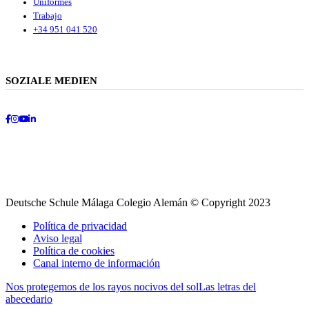
Uniformes
Trabajo
+34 951 041 520
SOZIALE MEDIEN
Facebook
Instagram
Youtube
LinkedIn
Deutsche Schule Málaga Colegio Alemán © Copyright 2023
Política de privacidad
Aviso legal
Política de cookies
Canal interno de información
Nos protegemos de los rayos nocivos del sol
Las letras del
abecedario