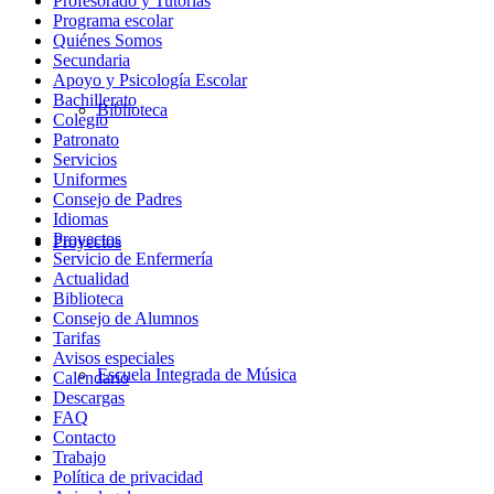
Profesorado y Tutorías
Programa escolar
Quiénes Somos
Secundaria
Apoyo y Psicología Escolar
Bachillerato
Biblioteca
Colegio
Patronato
Servicios
Uniformes
Consejo de Padres
Idiomas
Proyectos
Proyectos
Servicio de Enfermería
Actualidad
Biblioteca
Consejo de Alumnos
Tarifas
Avisos especiales
Escuela Integrada de Música
Calendario
Descargas
FAQ
Contacto
Trabajo
Política de privacidad