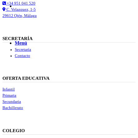
+34 951 041 520
Buscar
C. Velazquez, 1-5
29612 Ojén, Málaga
SECRETARÍA
Menú
Menú
Secretaría
Contacto
OFERTA EDUCATIVA
Infantil
Primaria
Secundaria
Bachillerato
COLEGIO