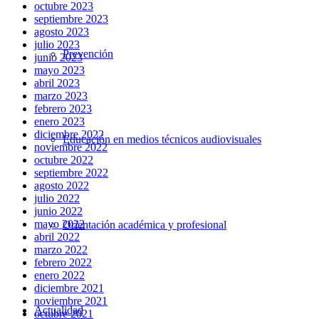
octubre 2023
septiembre 2023
agosto 2023
julio 2023
Prevención
junio 2023
mayo 2023
abril 2023
marzo 2023
febrero 2023
enero 2023
diciembre 2022
Educación en medios técnicos audiovisuales
noviembre 2022
octubre 2022
septiembre 2022
agosto 2022
julio 2022
junio 2022
mayo 2022
Orientación académica y profesional
abril 2022
marzo 2022
febrero 2022
enero 2022
diciembre 2021
noviembre 2021
Actualidad
octubre 2021