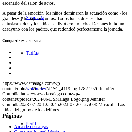
escenario del salón de actos.
A pesar de la emoción, los niños dominaron la actuación como «los
Secretaría
grandes» y trabajaron juntos. Todos los padres estaban
entusiasmados y los niños se divirtieron mucho. Después hubo un
desayuno con los padres, que redondeó perfectamente la jornada.
Compartir esta entrada
Compartir
Tarifas
en
Compartir
Facebook
en
Compartir
X
en
Compartir
WhatsApp
en
Compartir
LinkedIn
por
https://www.dsmalaga.com/wp-
correo
Uniformes
content/uploads/2023/07/DSC_4119.jpg
1282
1920
Jennifer
Chumilla
https://www.dsmalaga.com/wp-
content/uploads/2024/06/DSMalaga-Logo.png
Jennifer
Chumilla
2023-07-20 12:50:45
2023-07-20 12:50:45
Musical – Los
niños del grupo de los delfines
Páginas
Perfil
Area de descargas
Concurso Jugend Musiziert