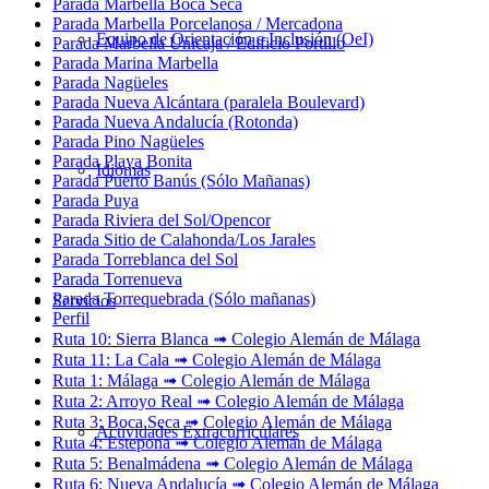
Parada Marbella Boca Seca
Parada Marbella Porcelanosa / Mercadona
Equipo de Orientación e Inclusión (OeI)
Parada Marbella Unicaja / Edificio Portillo
Parada Marina Marbella
Parada Nagüeles
Parada Nueva Alcántara (paralela Boulevard)
Parada Nueva Andalucía (Rotonda)
Parada Pino Nagüeles
Parada Playa Bonita
Idiomas
Parada Puerto Banús (Sólo Mañanas)
Parada Puya
Parada Riviera del Sol/Opencor
Parada Sitio de Calahonda/Los Jarales
Parada Torreblanca del Sol
Parada Torrenueva
Parada Torrequebrada (Sólo mañanas)
Servicios
Perfil
Ruta 10: Sierra Blanca ➟ Colegio Alemán de Málaga
Ruta 11: La Cala ➟ Colegio Alemán de Málaga
Ruta 1: Málaga ➟ Colegio Alemán de Málaga
Ruta 2: Arroyo Real ➟ Colegio Alemán de Málaga
Ruta 3: Boca Seca ➟ Colegio Alemán de Málaga
Actividades Extracurriculares
Ruta 4: Estepona ➟ Colegio Alemán de Málaga
Ruta 5: Benalmádena ➟ Colegio Alemán de Málaga
Ruta 6: Nueva Andalucía ➟ Colegio Alemán de Málaga