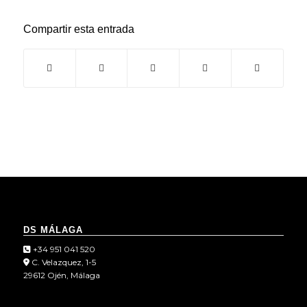
Compartir esta entrada
DS MÁLAGA
+34 951 041 520
C. Velazquez, 1-5
29612 Ojén, Málaga