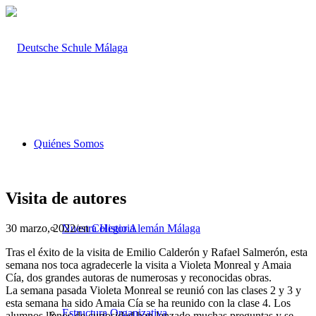
Quiénes Somos
Visita de autores
30 marzo, 2022
/
en
Colegio Alemán Málaga
Nuestra Historia
Tras el éxito de la visita de Emilio Calderón y Rafael Salmerón, esta
semana nos toca agradecerle la visita a Violeta Monreal y Amaia
Cía, dos grandes autoras de numerosas y reconocidas obras.
La semana pasada Violeta Monreal se reunió con las clases 2 y 3 y
esta semana ha sido Amaia Cía se ha reunido con la clase 4. Los
Estructura Organizativa
alumnos llenos de curiosidad han lanzado muchas preguntas y se