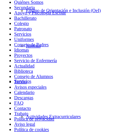
Quiénes Somos
Secundaria
Equipo de Orientación e Inclusión (OeI)
Apoyo y Psicología Escolar
Bachillerato
Colegio
Patronato
Servicios
Uniformes
Consejo de Padres
Idiomas
Idiomas
Proyectos
Servicio de Enfermería
Actualidad
Biblioteca
Consejo de Alumnos
Servicios
Tarifas
Avisos especiales
Calendario
Descargas
FAQ
Contacto
Trabajo
Actividades Extracurriculares
Política de privacidad
Aviso legal
Política de cookies