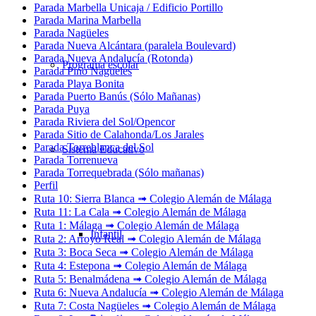
Parada Marbella Unicaja / Edificio Portillo
Parada Marina Marbella
Parada Nagüeles
Parada Nueva Alcántara (paralela Boulevard)
Parada Nueva Andalucía (Rotonda)
Programa escolar
Parada Pino Nagüeles
Parada Playa Bonita
Parada Puerto Banús (Sólo Mañanas)
Parada Puya
Parada Riviera del Sol/Opencor
Parada Sitio de Calahonda/Los Jarales
Parada Torreblanca del Sol
Sistema Educativo
Parada Torrenueva
Parada Torrequebrada (Sólo mañanas)
Perfil
Ruta 10: Sierra Blanca ➟ Colegio Alemán de Málaga
Ruta 11: La Cala ➟ Colegio Alemán de Málaga
Ruta 1: Málaga ➟ Colegio Alemán de Málaga
Infantil
Ruta 2: Arroyo Real ➟ Colegio Alemán de Málaga
Ruta 3: Boca Seca ➟ Colegio Alemán de Málaga
Ruta 4: Estepona ➟ Colegio Alemán de Málaga
Ruta 5: Benalmádena ➟ Colegio Alemán de Málaga
Ruta 6: Nueva Andalucía ➟ Colegio Alemán de Málaga
Ruta 7: Costa Nagüeles ➟ Colegio Alemán de Málaga