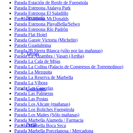
Parada Estación de Renfe de Fuengiola
Parada Estepona Atalaya Park
Parada Estepona El Saladillo
Secretaría
Parada Estepona McDonalds
Parada Estepona PlayaBella/Selwo
Parada Estepona Río Padrón
Parada Flat Hotel
Parada Garaje Victoria (Michelin)
Parada Guadalmina
Parada IB Sierra Blanca (sólo por las mañanas)
Tarifas
Parada La Alzambra / Vasari (Arriba)
Parada La Cala de Mijas
Parada La Colina (Palacio de Congresos de Torremolinos)
Parada La Mezquita
Parada La Reserva de Marbella
Parada La Víbora
Parada Las Cancelas
Uniformes
Parada Las Palmeras
Parada Las Postas
Parada Los Alicate (mañanas)
Parada Los Boliches Fuengirola
Parada Los Maites (Sólo mañanas)
Parada Marbella Alameda / Farmacia
Perfil
Parada Marbella Boca Seca
Parada Marbella Porcelanosa / Mercadona