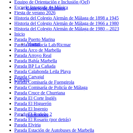
Equipo de Orientación e Inclusión (OeI)
Escuela Integrada de Música
Consejo de Alumnos
Fiesta de verano 2026
Historia del Colegio Alemán de Málaga de 1898 a 1945
Historia del Colegio Alemán de Málaga de 1966 a 1980
Historia del Colegio Alemán de Málaga de 1980 – 2023
Inicio
Parada Puerto Marina
Alumni
Parada Andalucía Lab/Ricmar
Parada Arco de Marbella
Parada Arroyo Real
Parada Bahía Marbella
Parada BP La Cañada
Parada Calahonda Leila Playa
Parada Carvajal
Colegio
Parada Comisaría de Fuengirola
Parada Comisaría de Policía de Málaga
Parada Cruce de Churriana
Parada El Corte Inglés
Parada El Higuerón
Parada El Ingenio
Parada El Rodeíto 2
Admisiones
Parada El Rosario (por detrás)
Parada Elviria
Parada Estación de Autobuses de Marbella