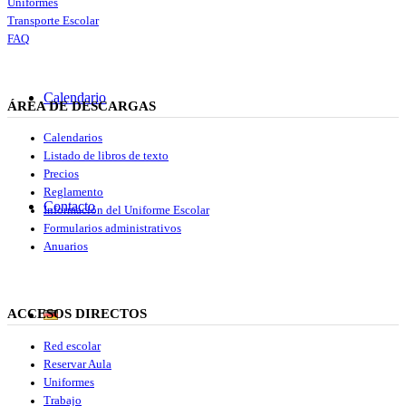
Uniformes
Transporte Escolar
FAQ
Calendario
ÁREA DE DESCARGAS
Calendarios
Listado de libros de texto
Precios
Reglamento
Contacto
Información del Uniforme Escolar
Formularios administrativos
Anuarios
ACCESOS DIRECTOS
Red escolar
Reservar Aula
Uniformes
Trabajo