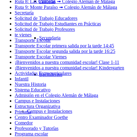
Primaria
Ruta 8: Las Cancelas ➟ Colegio Alemán de Málaga
Ruta 9: Monte Paraíso ➟ Colegio Alemán de Málaga
Secretaría
Solicitud de Trabajo Educadores
Solicitud de Trabajo Estudiantes en Prácticas
Solicitud de Trabajo Profesores
te vienes
Secundaria
Transporte Escolar
Transporte Escolar primera salida por la tarde 14:45
Transporte Escolar segunda salida por la tarde 16:25
Transporte Escolar Viernes
¡Bienvenidos a nuestra comunidad escolar! Clase 1-11
¡Bienvenidos a nuestra comunidad escolar! Kindergarten
Actividades Extracurriculares
Bachillerato
Infantil
Nuestra Historia
Sistema Educativo
Admisión en el Colegio Alemán de Málaga
Campus e Instalaciones
Estructura Organizativa
Campus e Instalaciones
Primaria
Centro Examinador Goethe
Comedor
Profesorado y Tutorías
Programa escolar