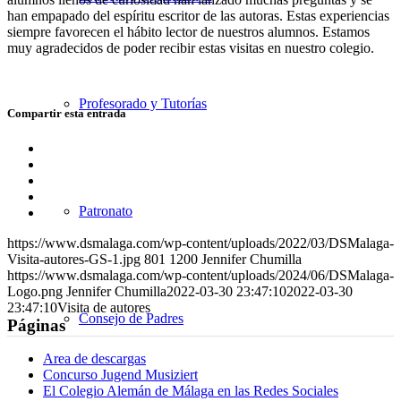
han empapado del espíritu escritor de las autoras. Estas experiencias
siempre favorecen el hábito lector de nuestros alumnos. Estamos
muy agradecidos de poder recibir estas visitas en nuestro colegio.
Profesorado y Tutorías
Compartir esta entrada
Compartir
en
Compartir
Facebook
en
Compartir
X
en
Compartir
Patronato
WhatsApp
en
Compartir
LinkedIn
por
https://www.dsmalaga.com/wp-content/uploads/2022/03/DSMalaga-
correo
Visita-autores-GS-1.jpg
801
1200
Jennifer Chumilla
https://www.dsmalaga.com/wp-content/uploads/2024/06/DSMalaga-
Logo.png
Jennifer Chumilla
2022-03-30 23:47:10
2022-03-30
23:47:10
Visita de autores
Consejo de Padres
Páginas
Area de descargas
Concurso Jugend Musiziert
El Colegio Alemán de Málaga en las Redes Sociales