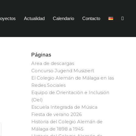
oyectos
Actualidad
Calendario
Contacto
Páginas
Area de descargas
Concurso Jugend Musiziert
El Colegio Alemán de Málaga en las
Redes Sociales
Equipo de Orientación e Inclusión
(OeI)
Escuela Integrada de Música
Fiesta de verano 2026
Historia del Colegio Alemán de
Málaga de 1898 a 1945