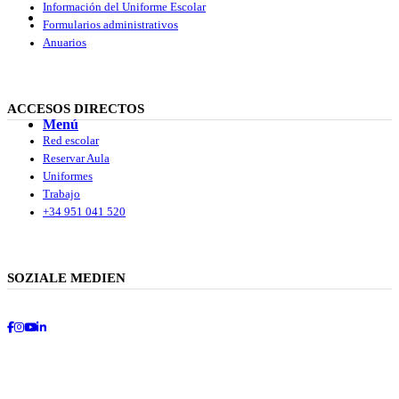
Información del Uniforme Escolar
Buscar
Formularios administrativos
Anuarios
ACCESOS DIRECTOS
Menú
Menú
Red escolar
Reservar Aula
Uniformes
Trabajo
+34 951 041 520
SOZIALE MEDIEN
Facebook
Instagram
Youtube
LinkedIn