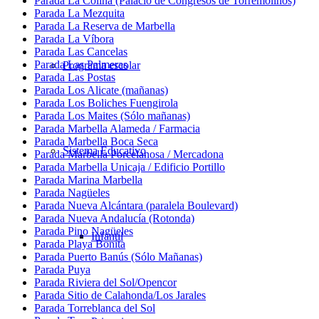
Parada La Colina (Palacio de Congresos de Torremolinos)
Parada La Mezquita
Parada La Reserva de Marbella
Parada La Víbora
Parada Las Cancelas
Parada Las Palmeras
Programa escolar
Parada Las Postas
Parada Los Alicate (mañanas)
Parada Los Boliches Fuengirola
Parada Los Maites (Sólo mañanas)
Parada Marbella Alameda / Farmacia
Parada Marbella Boca Seca
Sistema Educativo
Parada Marbella Porcelanosa / Mercadona
Parada Marbella Unicaja / Edificio Portillo
Parada Marina Marbella
Parada Nagüeles
Parada Nueva Alcántara (paralela Boulevard)
Parada Nueva Andalucía (Rotonda)
Parada Pino Nagüeles
Infantil
Parada Playa Bonita
Parada Puerto Banús (Sólo Mañanas)
Parada Puya
Parada Riviera del Sol/Opencor
Parada Sitio de Calahonda/Los Jarales
Parada Torreblanca del Sol