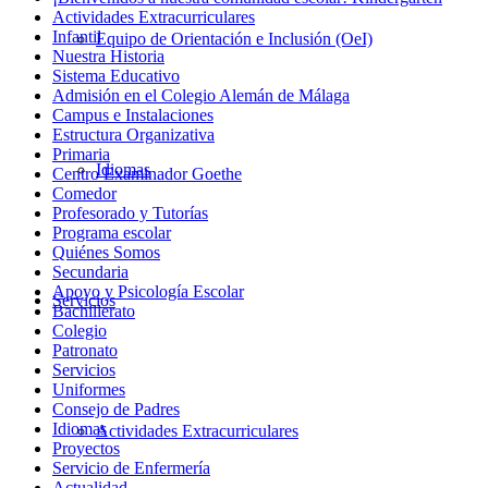
Actividades Extracurriculares
Infantil
Equipo de Orientación e Inclusión (OeI)
Nuestra Historia
Sistema Educativo
Admisión en el Colegio Alemán de Málaga
Campus e Instalaciones
Estructura Organizativa
Primaria
Idiomas
Centro Examinador Goethe
Comedor
Profesorado y Tutorías
Programa escolar
Quiénes Somos
Secundaria
Apoyo y Psicología Escolar
Servicios
Bachillerato
Colegio
Patronato
Servicios
Uniformes
Consejo de Padres
Idiomas
Actividades Extracurriculares
Proyectos
Servicio de Enfermería
Actualidad