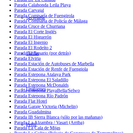
Parada Calahonda Leila Playa
Parada Carvajal
Parada Comisaría de Fuengirola
Secretaría
Parada Comisaría de Policía de Málaga
Parada Cruce de Churriana
Parada El Corte Inglés
Parada El Higuerón
Parada El Ingenio
Parada El Rodeíto 2
Parada El Rosario (por detrás)
Tarifas
Parada Elviria
Parada Estación de Autobuses de Marbella
Parada Estación de Renfe de Fuengiola
Parada Estepona Atalaya Park
Parada Estepona El Saladillo
Parada Estepona McDonalds
Uniformes
Parada Estepona PlayaBella/Selwo
Parada Estepona Río Padrón
Parada Flat Hotel
Parada Garaje Victoria (Michelin)
Parada Guadalmina
Parada IB Sierra Blanca (sólo por las mañanas)
Parada La Alzambra / Vasari (Arriba)
Perfil
Parada La Cala de Mijas