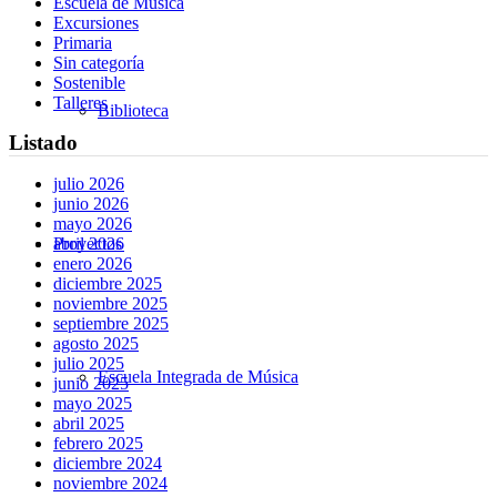
Escuela de Música
Excursiones
Primaria
Sin categoría
Sostenible
Talleres
Biblioteca
Listado
julio 2026
junio 2026
mayo 2026
Proyectos
abril 2026
enero 2026
diciembre 2025
noviembre 2025
septiembre 2025
agosto 2025
julio 2025
Escuela Integrada de Música
junio 2025
mayo 2025
abril 2025
febrero 2025
diciembre 2024
noviembre 2024