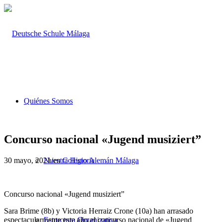
Quiénes Somos
Concurso nacional «Jugend musiziert”
30 mayo, 2021
/
en
Colegio Alemán Málaga
Nuestra Historia
Concurso nacional «Jugend musiziert”
Sara Brime (8b) y Victoria Herraiz Crone (10a) han arrasado
espectacularmente este año el concurso nacional de «Jugend
Estructura Organizativa