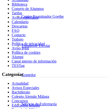
Biblioteca
Consejo de Alumnos
Tarifas
Centro Examinador Goethe
Avisos especiales
Calendario
Descargas
FAQ
Contacto
Trabajo
Política de privacidad
Transporte Escolar
Aviso legal
Política de cookies
Alumni
Canal interno de información
TESTag
Categorías
Comedor
Actualidad
Avisos Especiales
Bachillerato
Colegio Alemán Málaga
Concursos
Servicio de Enfermería
Educación Infantil