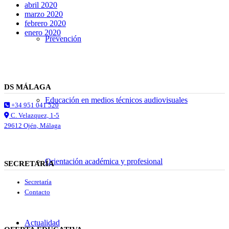
abril 2020
marzo 2020
febrero 2020
enero 2020
Prevención
DS MÁLAGA
Educación en medios técnicos audiovisuales
+34 951 041 520
C. Velazquez, 1-5
29612 Ojén, Málaga
Orientación académica y profesional
SECRETARÍA
Secretaría
Contacto
Actualidad