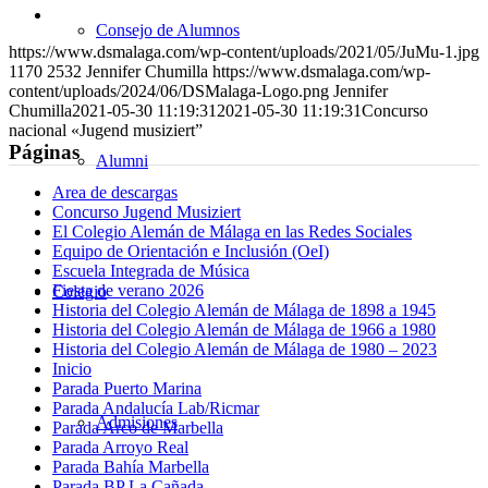
WhatsApp
en
Compartir
Consejo de Alumnos
LinkedIn
por
https://www.dsmalaga.com/wp-content/uploads/2021/05/JuMu-1.jpg
correo
1170
2532
Jennifer Chumilla
https://www.dsmalaga.com/wp-
content/uploads/2024/06/DSMalaga-Logo.png
Jennifer
Chumilla
2021-05-30 11:19:31
2021-05-30 11:19:31
Concurso
nacional «Jugend musiziert”
Páginas
Alumni
Area de descargas
Concurso Jugend Musiziert
El Colegio Alemán de Málaga en las Redes Sociales
Equipo de Orientación e Inclusión (OeI)
Escuela Integrada de Música
Fiesta de verano 2026
Colegio
Historia del Colegio Alemán de Málaga de 1898 a 1945
Historia del Colegio Alemán de Málaga de 1966 a 1980
Historia del Colegio Alemán de Málaga de 1980 – 2023
Inicio
Parada Puerto Marina
Parada Andalucía Lab/Ricmar
Admisiones
Parada Arco de Marbella
Parada Arroyo Real
Parada Bahía Marbella
Parada BP La Cañada