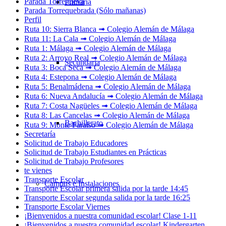
Parada Torrenueva
Primaria
Parada Torrequebrada (Sólo mañanas)
Perfil
Ruta 10: Sierra Blanca ➟ Colegio Alemán de Málaga
Ruta 11: La Cala ➟ Colegio Alemán de Málaga
Ruta 1: Málaga ➟ Colegio Alemán de Málaga
Ruta 2: Arroyo Real ➟ Colegio Alemán de Málaga
Secundaria
Ruta 3: Boca Seca ➟ Colegio Alemán de Málaga
Ruta 4: Estepona ➟ Colegio Alemán de Málaga
Ruta 5: Benalmádena ➟ Colegio Alemán de Málaga
Ruta 6: Nueva Andalucía ➟ Colegio Alemán de Málaga
Ruta 7: Costa Nagüeles ➟ Colegio Alemán de Málaga
Ruta 8: Las Cancelas ➟ Colegio Alemán de Málaga
Bachillerato
Ruta 9: Monte Paraíso ➟ Colegio Alemán de Málaga
Secretaría
Solicitud de Trabajo Educadores
Solicitud de Trabajo Estudiantes en Prácticas
Solicitud de Trabajo Profesores
te vienes
Transporte Escolar
Campus e Instalaciones
Transporte Escolar primera salida por la tarde 14:45
Transporte Escolar segunda salida por la tarde 16:25
Transporte Escolar Viernes
¡Bienvenidos a nuestra comunidad escolar! Clase 1-11
¡Bienvenidos a nuestra comunidad escolar! Kindergarten