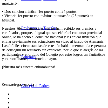
musiziert»:
• Duo canción artística, 1er puesto con 24 puntos
• Victoria 1er puesto con máxima puntuación (25 puntos) en
Musical.
Profesorado y Tutorías
Nuestros talentos musicales aún no han recibido sus premios y
certificados, porque, al igual que se celebró el concurso provincial
online, lo ha hecho el concurso nacional y las chicas tuvieron que
enviar previamente sus actuaciones en video al jurado de Alemania.
Las difíciles circunstancias de este año habían mermado la esperanza
de conseguir un resultado tan excelente, por lo que la alegría de las
participantes y el orgullo del Colegio por estos logros tan fantásticos
Patronato
y extraordinarios, fue mucho mayor.
¡Nuestra más sincera enhorabuena!
Compartir esta entrada
Consejo de Padres
Compartir
en
Compartir
Facebook
en
Compartir
X
en
Compartir