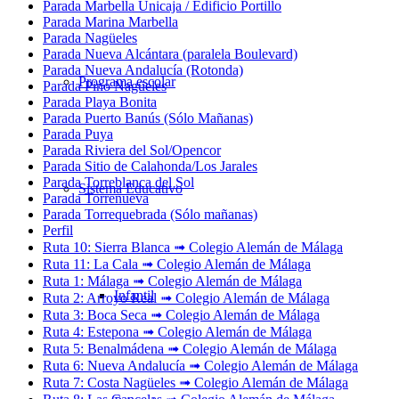
Parada Marbella Unicaja / Edificio Portillo
Parada Marina Marbella
Parada Nagüeles
Parada Nueva Alcántara (paralela Boulevard)
Parada Nueva Andalucía (Rotonda)
Programa escolar
Parada Pino Nagüeles
Parada Playa Bonita
Parada Puerto Banús (Sólo Mañanas)
Parada Puya
Parada Riviera del Sol/Opencor
Parada Sitio de Calahonda/Los Jarales
Parada Torreblanca del Sol
Sistema Educativo
Parada Torrenueva
Parada Torrequebrada (Sólo mañanas)
Perfil
Ruta 10: Sierra Blanca ➟ Colegio Alemán de Málaga
Ruta 11: La Cala ➟ Colegio Alemán de Málaga
Ruta 1: Málaga ➟ Colegio Alemán de Málaga
Infantil
Ruta 2: Arroyo Real ➟ Colegio Alemán de Málaga
Ruta 3: Boca Seca ➟ Colegio Alemán de Málaga
Ruta 4: Estepona ➟ Colegio Alemán de Málaga
Ruta 5: Benalmádena ➟ Colegio Alemán de Málaga
Ruta 6: Nueva Andalucía ➟ Colegio Alemán de Málaga
Ruta 7: Costa Nagüeles ➟ Colegio Alemán de Málaga