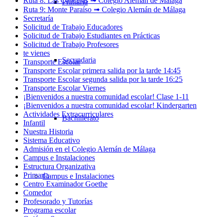
Ruta 8: Las Cancelas ➟ Colegio Alemán de Málaga
Primaria
Ruta 9: Monte Paraíso ➟ Colegio Alemán de Málaga
Secretaría
Solicitud de Trabajo Educadores
Solicitud de Trabajo Estudiantes en Prácticas
Solicitud de Trabajo Profesores
te vienes
Secundaria
Transporte Escolar
Transporte Escolar primera salida por la tarde 14:45
Transporte Escolar segunda salida por la tarde 16:25
Transporte Escolar Viernes
¡Bienvenidos a nuestra comunidad escolar! Clase 1-11
¡Bienvenidos a nuestra comunidad escolar! Kindergarten
Actividades Extracurriculares
Bachillerato
Infantil
Nuestra Historia
Sistema Educativo
Admisión en el Colegio Alemán de Málaga
Campus e Instalaciones
Estructura Organizativa
Primaria
Campus e Instalaciones
Centro Examinador Goethe
Comedor
Profesorado y Tutorías
Programa escolar