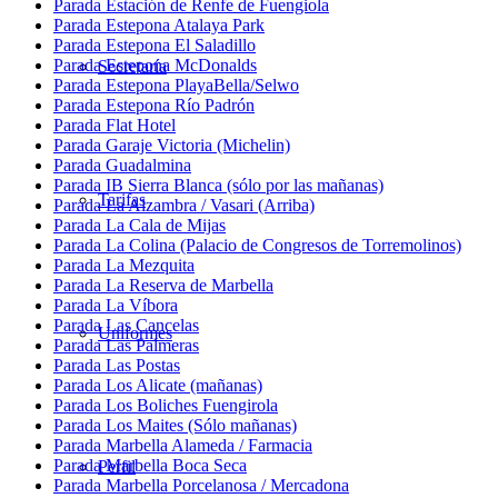
Parada Estación de Renfe de Fuengiola
Parada Estepona Atalaya Park
Parada Estepona El Saladillo
Parada Estepona McDonalds
Secretaría
Parada Estepona PlayaBella/Selwo
Parada Estepona Río Padrón
Parada Flat Hotel
Parada Garaje Victoria (Michelin)
Parada Guadalmina
Parada IB Sierra Blanca (sólo por las mañanas)
Tarifas
Parada La Alzambra / Vasari (Arriba)
Parada La Cala de Mijas
Parada La Colina (Palacio de Congresos de Torremolinos)
Parada La Mezquita
Parada La Reserva de Marbella
Parada La Víbora
Parada Las Cancelas
Uniformes
Parada Las Palmeras
Parada Las Postas
Parada Los Alicate (mañanas)
Parada Los Boliches Fuengirola
Parada Los Maites (Sólo mañanas)
Parada Marbella Alameda / Farmacia
Parada Marbella Boca Seca
Perfil
Parada Marbella Porcelanosa / Mercadona