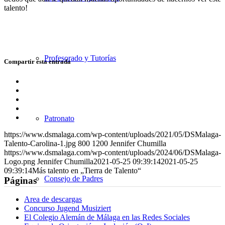
talento!
Profesorado y Tutorías
Compartir esta entrada
Compartir
en
Compartir
Facebook
en
Compartir
X
en
Compartir
WhatsApp
en
Compartir
Patronato
LinkedIn
por
https://www.dsmalaga.com/wp-content/uploads/2021/05/DSMalaga-
correo
Talento-Carolina-1.jpg
800
1200
Jennifer Chumilla
https://www.dsmalaga.com/wp-content/uploads/2024/06/DSMalaga-
Logo.png
Jennifer Chumilla
2021-05-25 09:39:14
2021-05-25
09:39:14
Más talento en „Tierra de Talento“
Consejo de Padres
Páginas
Area de descargas
Concurso Jugend Musiziert
El Colegio Alemán de Málaga en las Redes Sociales