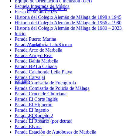
Equipo de Orientación e Inclusión (OeI)
Escuela Integrada de Música
Consejo de Alumnos
Fiesta de verano 2026
Historia del Colegio Alemán de Málaga de 1898 a 1945
Historia del Colegio Alemán de Málaga de 1966 a 1980
Historia del Colegio Alemán de Málaga de 1980 – 2023
Inicio
Parada Puerto Marina
Parada Andalucía Lab/Ricmar
Alumni
Parada Arco de Marbella
Parada Arroyo Real
Parada Bahía Marbella
Parada BP La Cañada
Parada Calahonda Leila Playa
Parada Carvajal
Colegio
Parada Comisaría de Fuengirola
Parada Comisaría de Policía de Málaga
Parada Cruce de Churriana
Parada El Corte Inglés
Parada El Higuerón
Parada El Ingenio
Parada El Rodeíto 2
Admisiones
Parada El Rosario (por detrás)
Parada Elviria
Parada Estación de Autobuses de Marbella