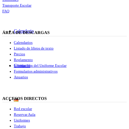
Transporte Escolar
FAQ
Calendario
ÁREA DE DESCARGAS
Calendarios
Listado de libros de texto
Precios
Reglamento
Contacto
Información del Uniforme Escolar
Formularios administrativos
Anuarios
ACCESOS DIRECTOS
Red escolar
Reservar Aula
Uniformes
Trabajo