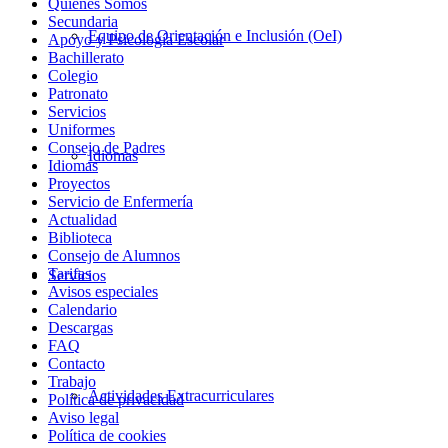
Quiénes Somos
Secundaria
Equipo de Orientación e Inclusión (OeI)
Apoyo y Psicología Escolar
Bachillerato
Colegio
Patronato
Servicios
Uniformes
Consejo de Padres
Idiomas
Idiomas
Proyectos
Servicio de Enfermería
Actualidad
Biblioteca
Consejo de Alumnos
Tarifas
Servicios
Avisos especiales
Calendario
Descargas
FAQ
Contacto
Trabajo
Actividades Extracurriculares
Política de privacidad
Aviso legal
Política de cookies