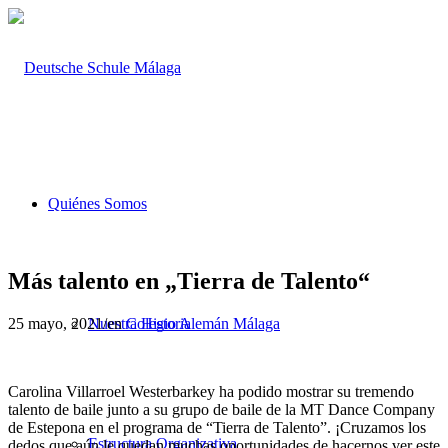
Quiénes Somos
Más talento en „Tierra de Talento“
25 mayo, 2021
/
en
Colegio Alemán Málaga
Nuestra Historia
Carolina Villarroel Westerbarkey ha podido mostrar su tremendo
talento de baile junto a su grupo de baile de la MT Dance Company
de Estepona en el programa de “Tierra de Talento”. ¡Cruzamos los
Estructura Organizativa
dedos que aún le quedan muchas oportunidades de hacernos ver este