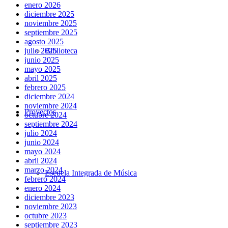
enero 2026
diciembre 2025
noviembre 2025
septiembre 2025
agosto 2025
Biblioteca
julio 2025
junio 2025
mayo 2025
abril 2025
febrero 2025
diciembre 2024
noviembre 2024
Proyectos
octubre 2024
septiembre 2024
julio 2024
junio 2024
mayo 2024
abril 2024
marzo 2024
Escuela Integrada de Música
febrero 2024
enero 2024
diciembre 2023
noviembre 2023
octubre 2023
septiembre 2023