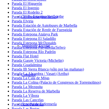
Parada El Higuerón
Parada El Ingenio
Parada El Rodeíto 2
Centro Examinador Goethe
Parada El Rosario (por detrás)
Parada Elviria
Parada Estación de Autobuses de Marbella
Parada Estación de Renfe de Fuengiola
Parada Estepona Atalaya Park
Parada Estepona El Saladillo
Parada Estepona McDonalds
Transporte Escolar
Parada Estepona PlayaBella/Selwo
Parada Estepona Río Padrón
Parada Flat Hotel
Parada Garaje Victoria (Michelin)
Parada Guadalmina
Parada IB Sierra Blanca (sólo por las mañanas)
Parada La Alzambra / Vasari (Arriba)
Comedor
Parada La Cala de Mijas
Parada La Colina (Palacio de Congresos de Torremolinos)
Parada La Mezquita
Parada La Reserva de Marbella
Parada La Víbora
Parada Las Cancelas
Servicio de Enfermería
Parada Las Palmeras
Parada Las Postas