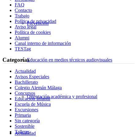
FAQ
Contacto
Trabajo
Política de privacidad
Prevención
Aviso legal
Política de cookies
Alumni
Canal interno de información
TESTag
Categorías
Educación en medios técnicos audiovisuales
Actualidad
Avisos Especiales
Bachillerato
Colegio Alemán Málaga
Concursos
Orientación académica y profesional
Educación Infantil
Escuela de Música
Excursiones
Primaria
Sin categoría
Sostenible
Talleres
Actualidad