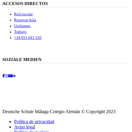
ACCESOS DIRECTOS
Red escolar
Reservar Aula
Uniformes
Trabajo
+34 951 041 520
SOZIALE MEDIEN
Facebook
Instagram
Youtube
LinkedIn
Deutsche Schule Málaga Colegio Alemán © Copyright 2023
Política de privacidad
Aviso legal