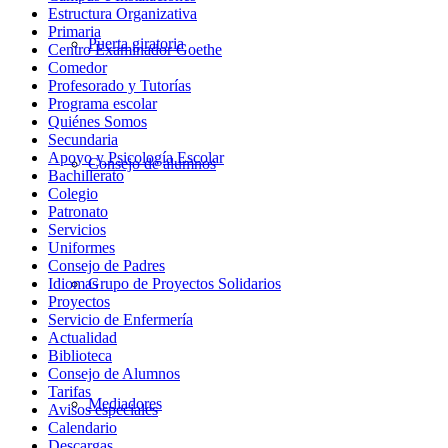
Estructura Organizativa
Primaria
Puerta giratoria
Centro Examinador Goethe
Comedor
Profesorado y Tutorías
Programa escolar
Quiénes Somos
Secundaria
Apoyo y Psicología Escolar
Consejo de alumnos
Bachillerato
Colegio
Patronato
Servicios
Uniformes
Consejo de Padres
Grupo de Proyectos Solidarios
Idiomas
Proyectos
Servicio de Enfermería
Actualidad
Biblioteca
Consejo de Alumnos
Tarifas
Mediadores
Avisos especiales
Calendario
Descargas