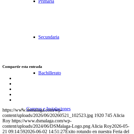
Primaria
Secundaria
Compartir esta entrada
Bachillerato
Compartir
en
Compartir
Facebook
en
Compartir
X
en
Compartir
WhatsApp
en
Compartir
LinkedIn
por
Campus e Instalaciones
https://www.dsmalaga.com/wp-
correo
content/uploads/2026/06/20260521_102523.jpg
1920
745
Alicia
Roy
https://www.dsmalaga.com/wp-
content/uploads/2024/06/DSMalaga-Logo.png
Alicia Roy
2026-05-
21 09:14:59
2026-06-02 14:51:27
Éxito rotundo en nuestra Feria del