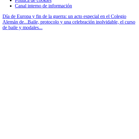
Política de cookies
Canal interno de información
Día de Europa y fin de la guerra: un acto especial en el Colegio
Alemán de...
Baile, protocolo y una celebración inolvidable, el curso
de baile y modales...
Desplazarse
hacia
arriba