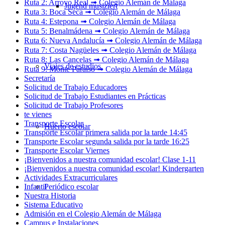
Ruta 2: Arroyo Real ➟ Colegio Alemán de Málaga
Jugend musiziert
Ruta 3: Boca Seca ➟ Colegio Alemán de Málaga
Ruta 4: Estepona ➟ Colegio Alemán de Málaga
Ruta 5: Benalmádena ➟ Colegio Alemán de Málaga
Ruta 6: Nueva Andalucía ➟ Colegio Alemán de Málaga
Ruta 7: Costa Nagüeles ➟ Colegio Alemán de Málaga
Ruta 8: Las Cancelas ➟ Colegio Alemán de Málaga
Viajes de estudios
Ruta 9: Monte Paraíso ➟ Colegio Alemán de Málaga
Secretaría
Solicitud de Trabajo Educadores
Solicitud de Trabajo Estudiantes en Prácticas
Solicitud de Trabajo Profesores
te vienes
Transporte Escolar
Huerto escolar
Transporte Escolar primera salida por la tarde 14:45
Transporte Escolar segunda salida por la tarde 16:25
Transporte Escolar Viernes
¡Bienvenidos a nuestra comunidad escolar! Clase 1-11
¡Bienvenidos a nuestra comunidad escolar! Kindergarten
Actividades Extracurriculares
Periódico escolar
Infantil
Nuestra Historia
Sistema Educativo
Admisión en el Colegio Alemán de Málaga
Campus e Instalaciones