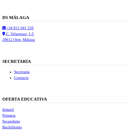
DS MÁLAGA
+34 951 041 520
C. Velazquez, 1-5
29612 Ojén, Málaga
SECRETARÍA
Secretaría
Contacto
OFERTA EDUCATIVA
Infantil
Primaria
Secundaria
Bachillerato