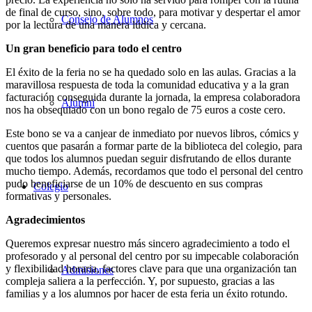
de final de curso, sino, sobre todo, para motivar y despertar el amor
Consejo de Alumnos
por la lectura de una manera lúdica y cercana.
​Un gran beneficio para todo el centro
​El éxito de la feria no se ha quedado solo en las aulas. Gracias a la
maravillosa respuesta de toda la comunidad educativa y a la gran
facturación conseguida durante la jornada, la empresa colaboradora
Alumni
nos ha obsequiado con un bono regalo de 75 euros a coste cero.
​Este bono se va a canjear de inmediato por nuevos libros, cómics y
cuentos que pasarán a formar parte de la biblioteca del colegio, para
que todos los alumnos puedan seguir disfrutando de ellos durante
mucho tiempo. Además, recordamos que todo el personal del centro
pudo beneficiarse de un 10% de descuento en sus compras
Colegio
formativas y personales.
​Agradecimientos
​Queremos expresar nuestro más sincero agradecimiento a todo el
profesorado y al personal del centro por su impecable colaboración
y flexibilidad horaria, factores clave para que una organización tan
Admisiones
compleja saliera a la perfección. Y, por supuesto, gracias a las
familias y a los alumnos por hacer de esta feria un éxito rotundo.