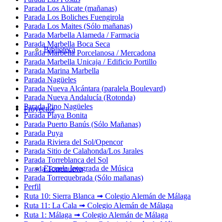
Parada Los Alicate (mañanas)
Parada Los Boliches Fuengirola
Parada Los Maites (Sólo mañanas)
Parada Marbella Alameda / Farmacia
Parada Marbella Boca Seca
Biblioteca
Parada Marbella Porcelanosa / Mercadona
Parada Marbella Unicaja / Edificio Portillo
Parada Marina Marbella
Parada Nagüeles
Parada Nueva Alcántara (paralela Boulevard)
Parada Nueva Andalucía (Rotonda)
Parada Pino Nagüeles
Proyectos
Parada Playa Bonita
Parada Puerto Banús (Sólo Mañanas)
Parada Puya
Parada Riviera del Sol/Opencor
Parada Sitio de Calahonda/Los Jarales
Parada Torreblanca del Sol
Escuela Integrada de Música
Parada Torrenueva
Parada Torrequebrada (Sólo mañanas)
Perfil
Ruta 10: Sierra Blanca ➟ Colegio Alemán de Málaga
Ruta 11: La Cala ➟ Colegio Alemán de Málaga
Ruta 1: Málaga ➟ Colegio Alemán de Málaga