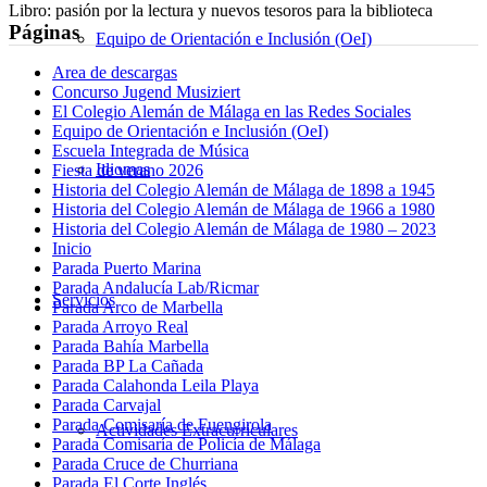
Libro: pasión por la lectura y nuevos tesoros para la biblioteca
Páginas
Equipo de Orientación e Inclusión (OeI)
Area de descargas
Concurso Jugend Musiziert
El Colegio Alemán de Málaga en las Redes Sociales
Equipo de Orientación e Inclusión (OeI)
Escuela Integrada de Música
Idiomas
Fiesta de verano 2026
Historia del Colegio Alemán de Málaga de 1898 a 1945
Historia del Colegio Alemán de Málaga de 1966 a 1980
Historia del Colegio Alemán de Málaga de 1980 – 2023
Inicio
Parada Puerto Marina
Parada Andalucía Lab/Ricmar
Servicios
Parada Arco de Marbella
Parada Arroyo Real
Parada Bahía Marbella
Parada BP La Cañada
Parada Calahonda Leila Playa
Parada Carvajal
Parada Comisaría de Fuengirola
Actividades Extracurriculares
Parada Comisaría de Policía de Málaga
Parada Cruce de Churriana
Parada El Corte Inglés