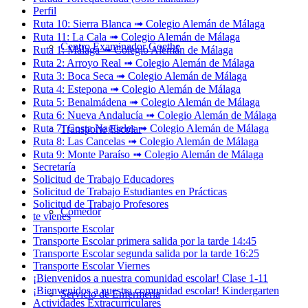
Perfil
Ruta 10: Sierra Blanca ➟ Colegio Alemán de Málaga
Ruta 11: La Cala ➟ Colegio Alemán de Málaga
Centro Examinador Goethe
Ruta 1: Málaga ➟ Colegio Alemán de Málaga
Ruta 2: Arroyo Real ➟ Colegio Alemán de Málaga
Ruta 3: Boca Seca ➟ Colegio Alemán de Málaga
Ruta 4: Estepona ➟ Colegio Alemán de Málaga
Ruta 5: Benalmádena ➟ Colegio Alemán de Málaga
Ruta 6: Nueva Andalucía ➟ Colegio Alemán de Málaga
Ruta 7: Costa Nagüeles ➟ Colegio Alemán de Málaga
Transporte Escolar
Ruta 8: Las Cancelas ➟ Colegio Alemán de Málaga
Ruta 9: Monte Paraíso ➟ Colegio Alemán de Málaga
Secretaría
Solicitud de Trabajo Educadores
Solicitud de Trabajo Estudiantes en Prácticas
Solicitud de Trabajo Profesores
Comedor
te vienes
Transporte Escolar
Transporte Escolar primera salida por la tarde 14:45
Transporte Escolar segunda salida por la tarde 16:25
Transporte Escolar Viernes
¡Bienvenidos a nuestra comunidad escolar! Clase 1-11
¡Bienvenidos a nuestra comunidad escolar! Kindergarten
Servicio de Enfermería
Actividades Extracurriculares