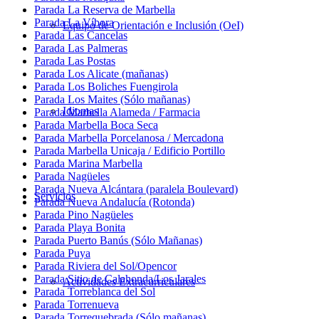
Parada La Reserva de Marbella
Parada La Víbora
Equipo de Orientación e Inclusión (OeI)
Parada Las Cancelas
Parada Las Palmeras
Parada Las Postas
Parada Los Alicate (mañanas)
Parada Los Boliches Fuengirola
Parada Los Maites (Sólo mañanas)
Idiomas
Parada Marbella Alameda / Farmacia
Parada Marbella Boca Seca
Parada Marbella Porcelanosa / Mercadona
Parada Marbella Unicaja / Edificio Portillo
Parada Marina Marbella
Parada Nagüeles
Parada Nueva Alcántara (paralela Boulevard)
Servicios
Parada Nueva Andalucía (Rotonda)
Parada Pino Nagüeles
Parada Playa Bonita
Parada Puerto Banús (Sólo Mañanas)
Parada Puya
Parada Riviera del Sol/Opencor
Parada Sitio de Calahonda/Los Jarales
Actividades Extracurriculares
Parada Torreblanca del Sol
Parada Torrenueva
Parada Torrequebrada (Sólo mañanas)