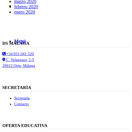
marzo 2020
Buscar
febrero 2020
enero 2020
Menú
Menú
DS MÁLAGA
+34 951 041 520
C. Velazquez, 1-5
29612 Ojén, Málaga
SECRETARÍA
Secretaría
Contacto
OFERTA EDUCATIVA