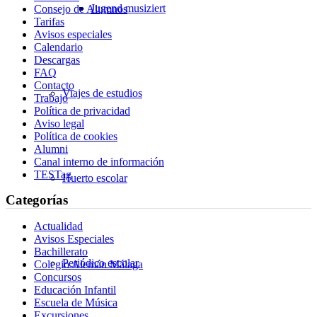
Jugend musiziert
Consejo de Alumnos
Tarifas
Avisos especiales
Calendario
Descargas
FAQ
Contacto
Viajes de estudios
Trabajo
Política de privacidad
Aviso legal
Política de cookies
Alumni
Canal interno de información
TESTag
Huerto escolar
Categorías
Actualidad
Avisos Especiales
Bachillerato
Periódico escolar
Colegio Alemán Málaga
Concursos
Educación Infantil
Escuela de Música
Excursiones