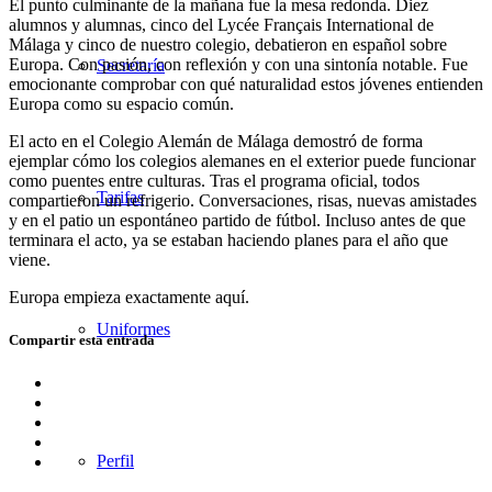
El punto culminante de la mañana fue la mesa redonda. Diez
alumnos y alumnas, cinco del Lycée Français International de
Málaga y cinco de nuestro colegio, debatieron en español sobre
Europa. Con pasión, con reflexión y con una sintonía notable. Fue
Secretaría
emocionante comprobar con qué naturalidad estos jóvenes entienden
Europa como su espacio común.
El acto en el Colegio Alemán de Málaga demostró de forma
ejemplar cómo los colegios alemanes en el exterior puede funcionar
como puentes entre culturas. Tras el programa oficial, todos
Tarifas
compartieron un refrigerio. Conversaciones, risas, nuevas amistades
y en el patio un espontáneo partido de fútbol. Incluso antes de que
terminara el acto, ya se estaban haciendo planes para el año que
viene.
Europa empieza exactamente aquí.
Uniformes
Compartir esta entrada
Compartir
en
Compartir
Facebook
en
Compartir
X
en
Compartir
Perfil
WhatsApp
en
Compartir
LinkedIn
por