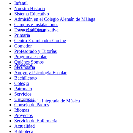
Infantil
Nuestra Historia
Sistema Educativo
Admisión en el Colegio Alemán de Málaga
Campus e Instalaciones
Biblioteca
Estructura Organizativa
Primaria
Centro Examinador Goethe
Comedor
Profesorado y Tutorías
Programa escolar
Quiénes Somos
Proyectos
Secundaria
Apoyo y Psicología Escolar
Bachillerato
Colegio
Patronato
Servicios
Uniformes
Escuela Integrada de Música
Consejo de Padres
Idiomas
Proyectos
Servicio de Enfermería
Actualidad
Biblioteca