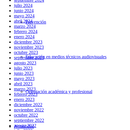
septiembre 2024
julio 2024
junio 2024
mayo 2024
abril 2024
Prevención
marzo 2024
febrero 2024
enero 2024
diciembre 2023
noviembre 2023
octubre 2023
Educación en medios técnicos audiovisuales
septiembre 2023
agosto 2023
julio 2023
junio 2023
mayo 2023
abril 2023
marzo 2023
Orientación académica y profesional
febrero 2023
enero 2023
diciembre 2022
noviembre 2022
octubre 2022
septiembre 2022
agosto 2022
Actualidad