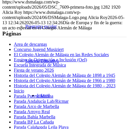
https://www.dsmalaga.com/wp-
correo
content/uploads/2026/05/DSC_7609-primera-foto.jpg
1282
1920
Alicia Roy
https://www.dsmalaga.com/wp-
content/uploads/2024/06/DSMalaga-Logo.png
Alicia Roy
2026-05-
13 12:34:26
2026-05-13 12:34:26
Día de Europa y fin de la guerra:
Programa escolar
un acto especial en el Colegio Alemán de Málaga
Páginas
Area de descargas
Concurso Jugend Musiziert
El Colegio Alemán de Málaga en las Redes Sociales
Equipo de Orientación e Inclusión (OeI)
Sistema Educativo
Escuela Integrada de Música
Fiesta de verano 2026
Historia del Colegio Alemán de Málaga de 1898 a 1945
Historia del Colegio Alemán de Málaga de 1966 a 1980
Historia del Colegio Alemán de Málaga de 1980 – 2023
Inicio
Infantil
Parada Puerto Marina
Parada Andalucía Lab/Ricmar
Parada Arco de Marbella
Parada Arroyo Real
Parada Bahía Marbella
Parada BP La Cañada
Parada Calahonda Leila Playa