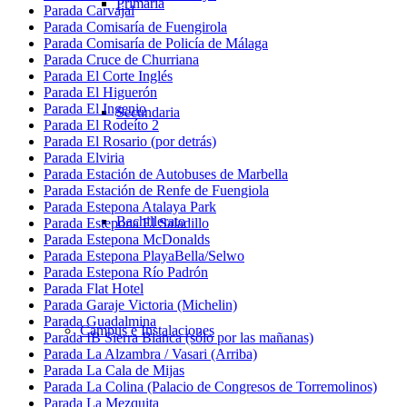
Primaria
Parada Carvajal
Parada Comisaría de Fuengirola
Parada Comisaría de Policía de Málaga
Parada Cruce de Churriana
Parada El Corte Inglés
Parada El Higuerón
Parada El Ingenio
Secundaria
Parada El Rodeíto 2
Parada El Rosario (por detrás)
Parada Elviria
Parada Estación de Autobuses de Marbella
Parada Estación de Renfe de Fuengiola
Parada Estepona Atalaya Park
Bachillerato
Parada Estepona El Saladillo
Parada Estepona McDonalds
Parada Estepona PlayaBella/Selwo
Parada Estepona Río Padrón
Parada Flat Hotel
Parada Garaje Victoria (Michelin)
Parada Guadalmina
Campus e Instalaciones
Parada IB Sierra Blanca (sólo por las mañanas)
Parada La Alzambra / Vasari (Arriba)
Parada La Cala de Mijas
Parada La Colina (Palacio de Congresos de Torremolinos)
Parada La Mezquita