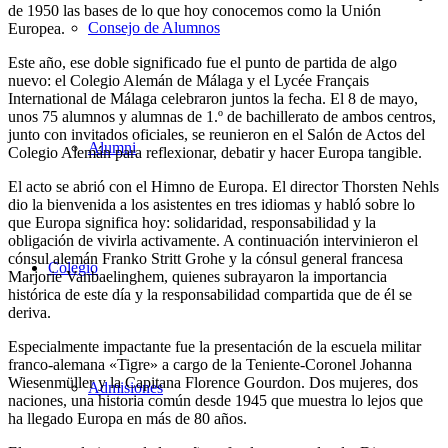
de 1950 las bases de lo que hoy conocemos como la Unión
Consejo de Alumnos
Europea.
Este año, ese doble significado fue el punto de partida de algo
nuevo: el Colegio Alemán de Málaga y el Lycée Français
International de Málaga celebraron juntos la fecha. El 8 de mayo,
unos 75 alumnos y alumnas de 1.º de bachillerato de ambos centros,
junto con invitados oficiales, se reunieron en el Salón de Actos del
Alumni
Colegio Alemán para reflexionar, debatir y hacer Europa tangible.
El acto se abrió con el Himno de Europa. El director Thorsten Nehls
dio la bienvenida a los asistentes en tres idiomas y habló sobre lo
que Europa significa hoy: solidaridad, responsabilidad y la
obligación de vivirla activamente. A continuación intervinieron el
cónsul alemán Franko Stritt Grohe y la cónsul general francesa
Colegio
Marjorie Vanbaelinghem, quienes subrayaron la importancia
histórica de este día y la responsabilidad compartida que de él se
deriva.
Especialmente impactante fue la presentación de la escuela militar
franco-alemana «Tigre» a cargo de la Teniente-Coronel Johanna
Wiesenmüller y la Capitana Florence Gourdon. Dos mujeres, dos
Admisiones
naciones, una historia común desde 1945 que muestra lo lejos que
ha llegado Europa en más de 80 años.