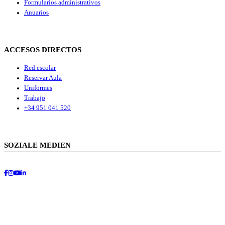
Formularios administrativos
Anuarios
ACCESOS DIRECTOS
Red escolar
Reservar Aula
Uniformes
Trabajo
+34 951 041 520
SOZIALE MEDIEN
Facebook
Instagram
Youtube
LinkedIn