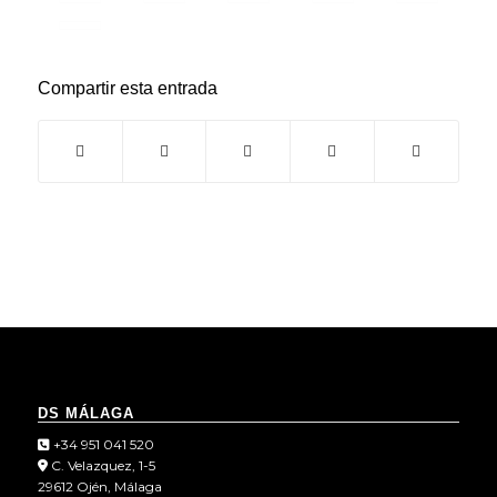
Compartir esta entrada
DS MÁLAGA
+34 951 041 520
C. Velazquez, 1-5
29612 Ojén, Málaga