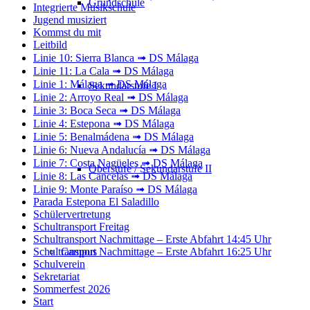
Grundschule
Integrierte Musikschule
Jugend musiziert
Kommst du mit
Leitbild
Linie 10: Sierra Blanca ➟ DS Málaga
Linie 11: La Cala ➟ DS Málaga
Linie 1: Málaga ➟ DS Málaga
Sekundarstufe I
Linie 2: Arroyo Real ➟ DS Málaga
Linie 3: Boca Seca ➟ DS Málaga
Linie 4: Estepona ➟ DS Málaga
Linie 5: Benalmádena ➟ DS Málaga
Linie 6: Nueva Andalucía ➟ DS Málaga
Linie 7: Costa Nagüeles ➟ DS Málaga
Oberstufe / Sekundarstufe II
Linie 8: Las Cancelas ➟ DS Málaga
Linie 9: Monte Paraíso ➟ DS Málaga
Parada Estepona El Saladillo
Schülervertretung
Schultransport Freitag
Schultransport Nachmittage – Erste Abfahrt 14:45 Uhr
Campus
Schultransport Nachmittage – Erste Abfahrt 16:25 Uhr
Schulverein
Sekretariat
Sommerfest 2026
Start