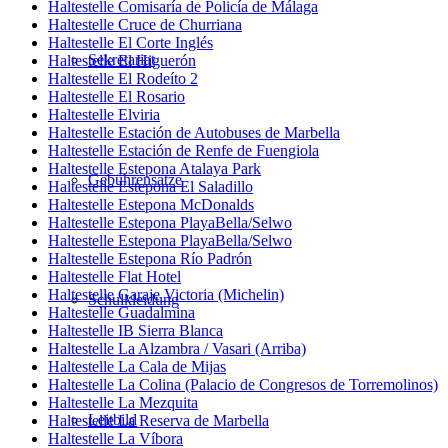
Haltestelle Comisaría de Policía de Málaga
Haltestelle Cruce de Churriana
Haltestelle El Corte Inglés
Sekretariat
Haltestelle El Higuerón
Haltestelle El Rodeíto 2
Haltestelle El Rosario
Haltestelle Elviria
Haltestelle Estación de Autobuses de Marbella
Haltestelle Estación de Renfe de Fuengiola
Haltestelle Estepona Atalaya Park
Gebührensätze
Haltestelle Estepona El Saladillo
Haltestelle Estepona McDonalds
Haltestelle Estepona PlayaBella/Selwo
Haltestelle Estepona PlayaBella/Selwo
Haltestelle Estepona Río Padrón
Haltestelle Flat Hotel
Haltestelle Garaje Victoria (Michelin)
Schulkleidung
Haltestelle Guadalmina
Haltestelle IB Sierra Blanca
Haltestelle La Alzambra / Vasari (Arriba)
Haltestelle La Cala de Mijas
Haltestelle La Colina (Palacio de Congresos de Torremolinos)
Haltestelle La Mezquita
Leitbild
Haltestelle La Reserva de Marbella
Haltestelle La Víbora