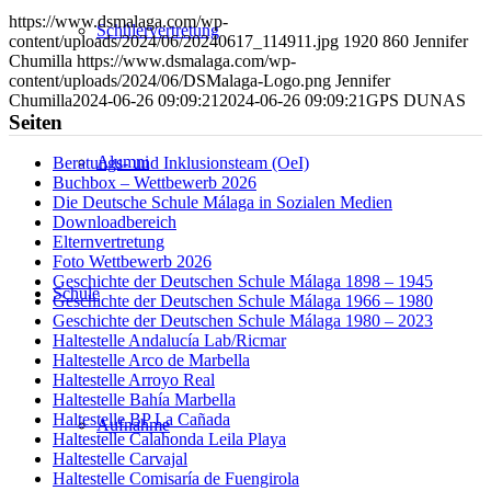
LinkedIn
E-
https://www.dsmalaga.com/wp-
Mail
Schülervertretung
content/uploads/2024/06/20240617_114911.jpg
1920
860
Jennifer
teilen
Chumilla
https://www.dsmalaga.com/wp-
content/uploads/2024/06/DSMalaga-Logo.png
Jennifer
Chumilla
2024-06-26 09:09:21
2024-06-26 09:09:21
GPS DUNAS
Seiten
Alumni
Beratungs- und Inklusionsteam (OeI)
Buchbox – Wettbewerb 2026
Die Deutsche Schule Málaga in Sozialen Medien
Downloadbereich
Elternvertretung
Foto Wettbewerb 2026
Geschichte der Deutschen Schule Málaga 1898 – 1945
Schule
Geschichte der Deutschen Schule Málaga 1966 – 1980
Geschichte der Deutschen Schule Málaga 1980 – 2023
Haltestelle Andalucía Lab/Ricmar
Haltestelle Arco de Marbella
Haltestelle Arroyo Real
Haltestelle Bahía Marbella
Haltestelle BP La Cañada
Aufnahme
Haltestelle Calahonda Leila Playa
Haltestelle Carvajal
Haltestelle Comisaría de Fuengirola