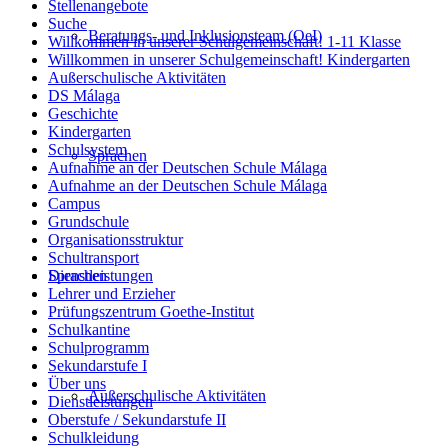
Stellenangebote
Suche
Beratungs- und Inklusionsteam (OeI)
Willkommen in unserer Schulgemeinschaft! 1-11 Klasse
Willkommen in unserer Schulgemeinschaft! Kindergarten
Außerschulische Aktivitäten
DS Málaga
Geschichte
Kindergarten
Schulsystem
Sprachen
Aufnahme an der Deutschen Schule Málaga
Aufnahme an der Deutschen Schule Málaga
Campus
Grundschule
Organisationsstruktur
Schultransport
Dienstleistungen
Sprachen
Lehrer und Erzieher
Prüfungszentrum Goethe-Institut
Schulkantine
Schulprogramm
Sekundarstufe I
Über uns
Außerschulische Aktivitäten
Dienstleistungen
Oberstufe / Sekundarstufe II
Schulkleidung