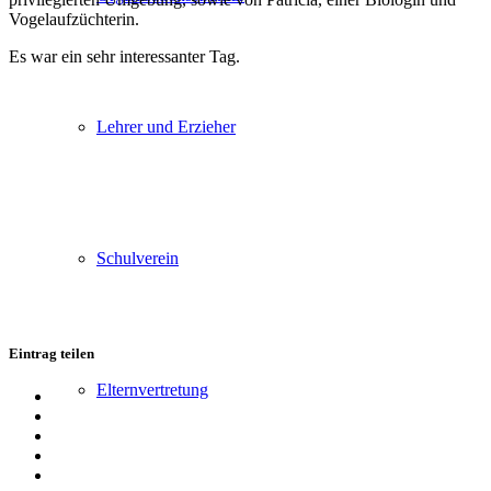
Vogelaufzüchterin.
Es war ein sehr interessanter Tag.
Lehrer und Erzieher
Schulverein
Eintrag teilen
Elternvertretung
Teilen
auf
Teilen
Facebook
auf
Teilen
X
auf
Teilen
WhatsApp
auf
Per