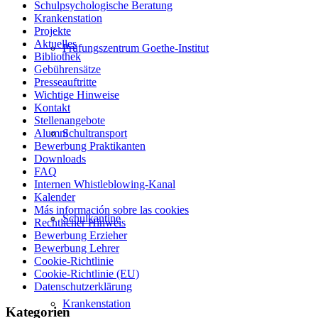
Schulpsychologische Beratung
Krankenstation
Projekte
Aktuelles
Prüfungszentrum Goethe-Institut
Bibliothek
Gebührensätze
Presseauftritte
Wichtige Hinweise
Kontakt
Stellenangebote
Schultransport
Alumni
Bewerbung Praktikanten
Downloads
FAQ
Internen Whistleblowing-Kanal
Kalender
Más información sobre las cookies
Schulkantine
Rechtlicher Hinweis
Bewerbung Erzieher
Bewerbung Lehrer
Cookie-Richtlinie
Cookie-Richtlinie (EU)
Datenschutzerklärung
Krankenstation
Kategorien