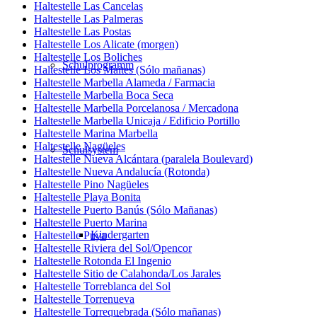
Haltestelle Las Cancelas
Haltestelle Las Palmeras
Haltestelle Las Postas
Haltestelle Los Alicate (morgen)
Haltestelle Los Boliches
Schulprogramm
Haltestelle Los Maites (Sólo mañanas)
Haltestelle Marbella Alameda / Farmacia
Haltestelle Marbella Boca Seca
Haltestelle Marbella Porcelanosa / Mercadona
Haltestelle Marbella Unicaja / Edificio Portillo
Haltestelle Marina Marbella
Haltestelle Nagüeles
Schulsystem
Haltestelle Nueva Alcántara (paralela Boulevard)
Haltestelle Nueva Andalucía (Rotonda)
Haltestelle Pino Nagüeles
Haltestelle Playa Bonita
Haltestelle Puerto Banús (Sólo Mañanas)
Haltestelle Puerto Marina
Kindergarten
Haltestelle Puya
Haltestelle Riviera del Sol/Opencor
Haltestelle Rotonda El Ingenio
Haltestelle Sitio de Calahonda/Los Jarales
Haltestelle Torreblanca del Sol
Haltestelle Torrenueva
Haltestelle Torrequebrada (Sólo mañanas)