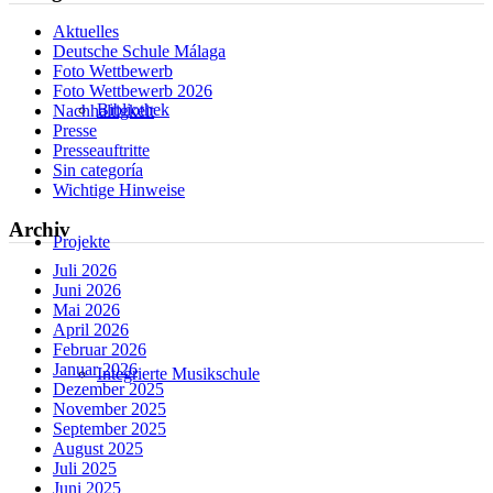
Aktuelles
Deutsche Schule Málaga
Foto Wettbewerb
Foto Wettbewerb 2026
Bibliothek
Nachhaltigkeit
Presse
Presseauftritte
Sin categoría
Wichtige Hinweise
Archiv
Projekte
Juli 2026
Juni 2026
Mai 2026
April 2026
Februar 2026
Januar 2026
Integrierte Musikschule
Dezember 2025
November 2025
September 2025
August 2025
Juli 2025
Juni 2025