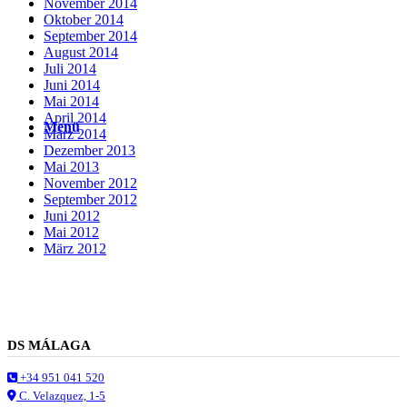
November 2014
Suche
Oktober 2014
September 2014
August 2014
Juli 2014
Juni 2014
Mai 2014
April 2014
Menü
Menü
März 2014
Dezember 2013
Mai 2013
November 2012
September 2012
Juni 2012
Mai 2012
März 2012
DS MÁLAGA
+34 951 041 520
C. Velazquez, 1-5