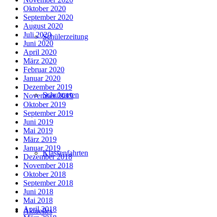
Oktober 2020
September 2020
August 2020
Juli 2020
Schülerzeitung
Juni 2020
April 2020
März 2020
Februar 2020
Januar 2020
Dezember 2019
Schulgarten
November 2019
Oktober 2019
September 2019
Juni 2019
Mai 2019
März 2019
Januar 2019
Klassenfahrten
Dezember 2018
November 2018
Oktober 2018
September 2018
Juni 2018
Mai 2018
April 2018
Aktuelles