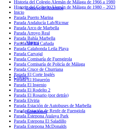
Historia del Colegio Alemán de Málaga de 1966 a 1980
Historia del Colegio Alemán de Málaga de 1980 – 2023
Consejo de Alumnos
Inicio
Parada Puerto Marina
Parada Andalucía Lab/Ricmar
Parada Arco de Marbella
Parada Arroyo Real
Parada Bahía Marbella
Alumni
Parada BP La Cañada
Parada Calahonda Leila Playa
Parada Carvajal
Parada Comisaría de Fuengirola
Parada Comisaría de Policía de Málaga
Parada Cruce de Churriana
Parada El Corte Inglés
Colegio
Parada El Higuerón
Parada El Ingenio
Parada El Rodeíto 2
Parada El Rosario (por detrás)
Parada Elviria
Parada Estación de Autobuses de Marbella
Parada Estación de Renfe de Fuengiola
Admisiones
Parada Estepona Atalaya Park
Parada Estepona El Saladillo
Parada Estepona McDonalds