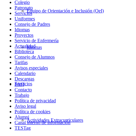
Colegio
Patronato
Equipo de Orientación e Inclusión (OeI)
Servicios
Uniformes
Consejo de Padres
Idiomas
Proyectos
Servicio de Enfermería
Actualidad
Idiomas
Biblioteca
Consejo de Alumnos
Tarifas
Avisos especiales
Calendario
Descargas
Servicios
FAQ
Contacto
Trabajo
Política de privacidad
Aviso legal
Política de cookies
Alumni
Actividades Extracurriculares
Canal interno de información
TESTag