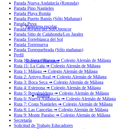
Parada Nueva Andalucía (Rotonda)
Parada Pino Nagüeles
Parada Playa Bonita
Parada Puerto Banús (Sólo Mañanas)
Parada Puya
Programa escolar
Parada Riviera del Sol/Opencor
Parada Sitio de Calahonda/Los Jarales
Parada Torreblanca del Sol
Parada Torrenueva
Parada Torrequebrada (Sólo mañanas)
Perfil
Ruta 10: Sierra Blanca ➟ Colegio Alemán de Málaga
Sistema Educativo
Ruta 11: La Cala ➟ Colegio Alemán de Málaga
Ruta 1: Málaga ➟ Colegio Alemán de Málaga
Ruta 2: Arroyo Real ➟ Colegio Alemán de Málaga
Ruta 3: Boca Seca ➟ Colegio Alemán de Málaga
Ruta 4: Estepona ➟ Colegio Alemán de Málaga
Ruta 5: Benalmádena ➟ Colegio Alemán de Málaga
Infantil
Ruta 6: Nueva Andalucía ➟ Colegio Alemán de Málaga
Ruta 7: Costa Nagüeles ➟ Colegio Alemán de Málaga
Ruta 8: Las Cancelas ➟ Colegio Alemán de Málaga
Ruta 9: Monte Paraíso ➟ Colegio Alemán de Málaga
Secretaría
Solicitud de Trabajo Educadores