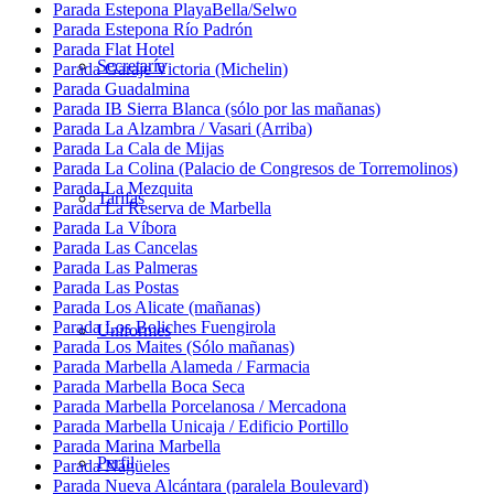
Parada Estepona PlayaBella/Selwo
Parada Estepona Río Padrón
Parada Flat Hotel
Secretaría
Parada Garaje Victoria (Michelin)
Parada Guadalmina
Parada IB Sierra Blanca (sólo por las mañanas)
Parada La Alzambra / Vasari (Arriba)
Parada La Cala de Mijas
Parada La Colina (Palacio de Congresos de Torremolinos)
Parada La Mezquita
Tarifas
Parada La Reserva de Marbella
Parada La Víbora
Parada Las Cancelas
Parada Las Palmeras
Parada Las Postas
Parada Los Alicate (mañanas)
Parada Los Boliches Fuengirola
Uniformes
Parada Los Maites (Sólo mañanas)
Parada Marbella Alameda / Farmacia
Parada Marbella Boca Seca
Parada Marbella Porcelanosa / Mercadona
Parada Marbella Unicaja / Edificio Portillo
Parada Marina Marbella
Perfil
Parada Nagüeles
Parada Nueva Alcántara (paralela Boulevard)