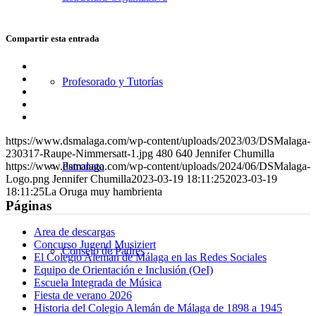
Compartir esta entrada
Compartir
en
Compartir
Profesorado y Tutorías
Facebook
en
Compartir
X
en
Compartir
WhatsApp
en
Compartir
LinkedIn
por
https://www.dsmalaga.com/wp-content/uploads/2023/03/DSMalaga-
correo
230317-Raupe-Nimmersatt-1.jpg
480
640
Jennifer Chumilla
Patronato
https://www.dsmalaga.com/wp-content/uploads/2024/06/DSMalaga-
Logo.png
Jennifer Chumilla
2023-03-19 18:11:25
2023-03-19
18:11:25
La Oruga muy hambrienta
Páginas
Area de descargas
Concurso Jugend Musiziert
Consejo de Padres
El Colegio Alemán de Málaga en las Redes Sociales
Equipo de Orientación e Inclusión (OeI)
Escuela Integrada de Música
Fiesta de verano 2026
Historia del Colegio Alemán de Málaga de 1898 a 1945