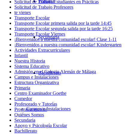
Primaria
Solicitud de Trabajo Estudiantes en Prácticas
Solicitud de Trabajo Profesores
te vienes
Transporte Escolar
Transporte Escolar primera salida por la tarde 14:45
Transporte Escolar segunda salida por la tarde 16:25
Transporte Escolar Viernes
Secundaria
¡Bienvenidos a nuestra comunidad escolar! Clase 1-11
¡Bienvenidos a nuestra comunidad escolar! Kindergarten
Actividades Extracurriculares
Infantil
Nuestra Historia
Sistema Educativo
Admisión en el Colegio Alemán de Málaga
Bachillerato
Campus e Instalaciones
Estructura Organizativa
Primaria
Centro Examinador Goethe
Comedor
Profesorado y Tutorías
Campus e Instalaciones
Programa escolar
Quiénes Somos
Secundaria
Apoyo y Psicología Escolar
Bachillerato