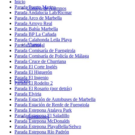
Inicio
Parada Puerto Marina
Consejo de Alumnos
Parada Andalucía Lab/Ricmar
Parada Arco de Marbella
Parada Arroyo Real
Parada Bahía Marbella
Parada BP La Cañada
Parada Calahonda Leila Playa
Alumni
Parada Carvajal
Parada Comisaría de Fuengirola
Parada Comisaría de Policía de Málaga
Parada Cruce de Churriana
Parada El Corte Inglés
Parada El Higuerón
Parada El Ingenio
Colegio
Parada El Rodeíto 2
Parada El Rosario (por detrás)
Parada Elviria
Parada Estación de Autobuses de Marbella
Parada Estación de Renfe de Fuengiola
Parada Estepona Atalaya Park
Parada Estepona El Saladillo
Admisiones
Parada Estepona McDonalds
Parada Estepona PlayaBella/Selwo
Parada Estepona Río Padrón