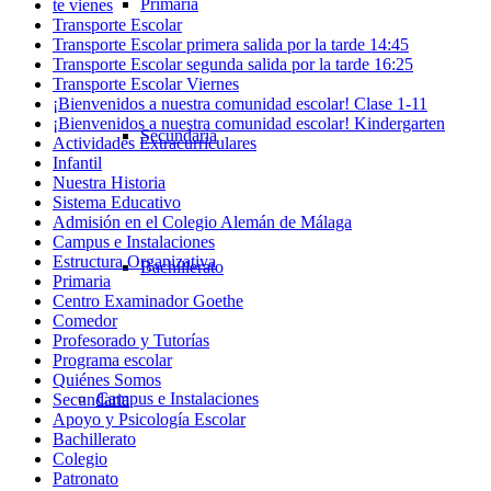
Primaria
te vienes
Transporte Escolar
Transporte Escolar primera salida por la tarde 14:45
Transporte Escolar segunda salida por la tarde 16:25
Transporte Escolar Viernes
¡Bienvenidos a nuestra comunidad escolar! Clase 1-11
¡Bienvenidos a nuestra comunidad escolar! Kindergarten
Secundaria
Actividades Extracurriculares
Infantil
Nuestra Historia
Sistema Educativo
Admisión en el Colegio Alemán de Málaga
Campus e Instalaciones
Estructura Organizativa
Bachillerato
Primaria
Centro Examinador Goethe
Comedor
Profesorado y Tutorías
Programa escolar
Quiénes Somos
Campus e Instalaciones
Secundaria
Apoyo y Psicología Escolar
Bachillerato
Colegio
Patronato