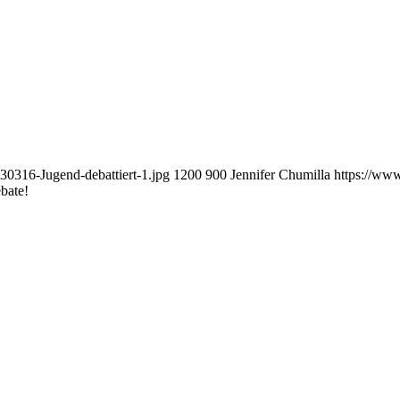
0316-Jugend-debattiert-1.jpg
1200
900
Jennifer Chumilla
https://ww
ebate!