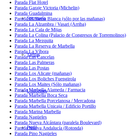
Parada Flat Hotel
Parada Garaje Victoria (Michelin)
Parada Guadalmina
Secretaría
Parada IB Sierra Blanca (sólo por las mañanas)
Parada La Alzambra / Vasari (Arriba)
Parada La Cala de Mijas
Parada La Colina (Palacio de Congresos de Torremolinos)
Parada La Mezquita
Parada La Reserva de Marbella
Parada La Víbora
Tarifas
Parada Las Cancelas
Parada Las Palmeras
Parada Las Postas
Parada Los Alicate (mañanas)
Parada Los Boliches Fuengirola
Parada Los Maites (Sólo mañanas)
Parada Marbella Alameda / Farmacia
Uniformes
Parada Marbella Boca Seca
Parada Marbella Porcelanosa / Mercadona
Parada Marbella Unicaja / Edificio Portillo
Parada Marina Marbella
Parada Nagüeles
Parada Nueva Alcántara (paralela Boulevard)
Perfil
Parada Nueva Andalucía (Rotonda)
Parada Pino Nagüeles