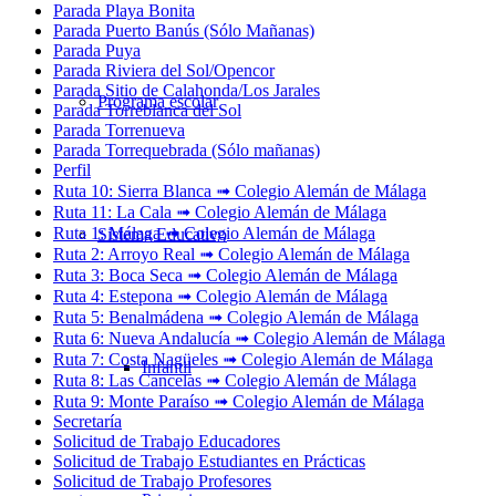
Parada Playa Bonita
Parada Puerto Banús (Sólo Mañanas)
Parada Puya
Parada Riviera del Sol/Opencor
Parada Sitio de Calahonda/Los Jarales
Programa escolar
Parada Torreblanca del Sol
Parada Torrenueva
Parada Torrequebrada (Sólo mañanas)
Perfil
Ruta 10: Sierra Blanca ➟ Colegio Alemán de Málaga
Ruta 11: La Cala ➟ Colegio Alemán de Málaga
Ruta 1: Málaga ➟ Colegio Alemán de Málaga
Sistema Educativo
Ruta 2: Arroyo Real ➟ Colegio Alemán de Málaga
Ruta 3: Boca Seca ➟ Colegio Alemán de Málaga
Ruta 4: Estepona ➟ Colegio Alemán de Málaga
Ruta 5: Benalmádena ➟ Colegio Alemán de Málaga
Ruta 6: Nueva Andalucía ➟ Colegio Alemán de Málaga
Ruta 7: Costa Nagüeles ➟ Colegio Alemán de Málaga
Infantil
Ruta 8: Las Cancelas ➟ Colegio Alemán de Málaga
Ruta 9: Monte Paraíso ➟ Colegio Alemán de Málaga
Secretaría
Solicitud de Trabajo Educadores
Solicitud de Trabajo Estudiantes en Prácticas
Solicitud de Trabajo Profesores