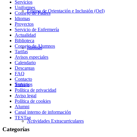
Servicios
Uniformes
Equipo de Orientación e Inclusión (OeI)
Consejo de Padres
Idiomas
Proyectos
Servicio de Enfermería
Actualidad
Biblioteca
Consejo de Alumnos
Idiomas
Tarifas
Avisos especiales
Calendario
Descargas
FAQ
Contacto
Servicios
Trabajo
Política de privacidad
Aviso legal
Política de cookies
Alumni
Canal interno de información
TESTag
Actividades Extracurriculares
Categorías