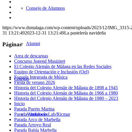
en
Compartir
Facebook
en
Compartir
Consejo de Alumnos
X
en
Compartir
WhatsApp
en
Compartir
LinkedIn
por
https://www.dsmalaga.com/wp-content/uploads/2023/12/IMG_3315-2
correo
31 13:21:49
2023-12-31 13:21:49
La pastelería navideña
Alumni
Páginas
Area de descargas
Concurso Jugend Musiziert
El Colegio Alemán de Málaga en las Redes Sociales
Equipo de Orientación e Inclusión (OeI)
Escuela Integrada de Música
Colegio
Fiesta de verano 2026
Historia del Colegio Alemán de Málaga de 1898 a 1945
Historia del Colegio Alemán de Málaga de 1966 a 1980
Historia del Colegio Alemán de Málaga de 1980 – 2023
Inicio
Parada Puerto Marina
Parada Andalucía Lab/Ricmar
Admisiones
Parada Arco de Marbella
Parada Arroyo Real
Parada Bahía Marbella