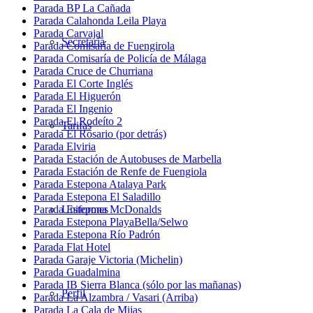
Parada BP La Cañada
Parada Calahonda Leila Playa
Parada Carvajal
Secretaría
Parada Comisaría de Fuengirola
Parada Comisaría de Policía de Málaga
Parada Cruce de Churriana
Parada El Corte Inglés
Parada El Higuerón
Parada El Ingenio
Parada El Rodeíto 2
Tarifas
Parada El Rosario (por detrás)
Parada Elviria
Parada Estación de Autobuses de Marbella
Parada Estación de Renfe de Fuengiola
Parada Estepona Atalaya Park
Parada Estepona El Saladillo
Parada Estepona McDonalds
Uniformes
Parada Estepona PlayaBella/Selwo
Parada Estepona Río Padrón
Parada Flat Hotel
Parada Garaje Victoria (Michelin)
Parada Guadalmina
Parada IB Sierra Blanca (sólo por las mañanas)
Perfil
Parada La Alzambra / Vasari (Arriba)
Parada La Cala de Mijas