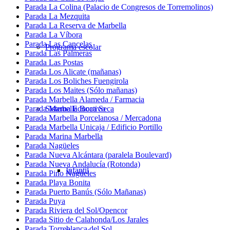
Parada La Colina (Palacio de Congresos de Torremolinos)
Parada La Mezquita
Parada La Reserva de Marbella
Parada La Víbora
Parada Las Cancelas
Programa escolar
Parada Las Palmeras
Parada Las Postas
Parada Los Alicate (mañanas)
Parada Los Boliches Fuengirola
Parada Los Maites (Sólo mañanas)
Parada Marbella Alameda / Farmacia
Parada Marbella Boca Seca
Sistema Educativo
Parada Marbella Porcelanosa / Mercadona
Parada Marbella Unicaja / Edificio Portillo
Parada Marina Marbella
Parada Nagüeles
Parada Nueva Alcántara (paralela Boulevard)
Parada Nueva Andalucía (Rotonda)
Infantil
Parada Pino Nagüeles
Parada Playa Bonita
Parada Puerto Banús (Sólo Mañanas)
Parada Puya
Parada Riviera del Sol/Opencor
Parada Sitio de Calahonda/Los Jarales
Parada Torreblanca del Sol