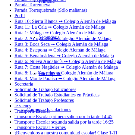
Primaria
Parada Torrenueva
Parada Torrequebrada (Sólo mañanas)
Perfil
Ruta 10: Sierra Blanca ➟ Colegio Alemán de Málaga
Ruta 11: La Cala ➟ Colegio Alemán de Málaga
Ruta 1: Málaga ➟ Colegio Alemán de Málaga
Secundaria
Ruta 2: Arroyo Real ➟ Colegio Alemán de Málaga
Ruta 3: Boca Seca ➟ Colegio Alemán de Málaga
Ruta 4: Estepona ➟ Colegio Alemán de Málaga
Ruta 5: Benalmádena ➟ Colegio Alemán de Málaga
Ruta 6: Nueva Andalucía ➟ Colegio Alemán de Málaga
Ruta 7: Costa Nagüeles ➟ Colegio Alemán de Málaga
Ruta 8: Las Cancelas ➟ Colegio Alemán de Málaga
Bachillerato
Ruta 9: Monte Paraíso ➟ Colegio Alemán de Málaga
Secretaría
Solicitud de Trabajo Educadores
Solicitud de Trabajo Estudiantes en Prácticas
Solicitud de Trabajo Profesores
te vienes
Campus e Instalaciones
Transporte Escolar
Transporte Escolar primera salida por la tarde 14:45
Transporte Escolar segunda salida por la tarde 16:25
Transporte Escolar Viernes
¡Bienvenidos a nuestra comunidad escolar! Clase 1-11