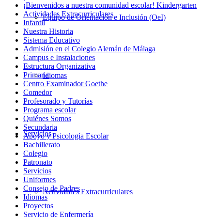
¡Bienvenidos a nuestra comunidad escolar! Kindergarten
Actividades Extracurriculares
Equipo de Orientación e Inclusión (OeI)
Infantil
Nuestra Historia
Sistema Educativo
Admisión en el Colegio Alemán de Málaga
Campus e Instalaciones
Estructura Organizativa
Primaria
Idiomas
Centro Examinador Goethe
Comedor
Profesorado y Tutorías
Programa escolar
Quiénes Somos
Secundaria
Servicios
Apoyo y Psicología Escolar
Bachillerato
Colegio
Patronato
Servicios
Uniformes
Consejo de Padres
Actividades Extracurriculares
Idiomas
Proyectos
Servicio de Enfermería