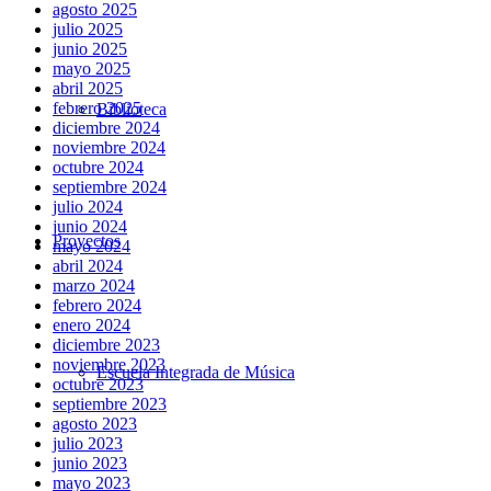
agosto 2025
julio 2025
junio 2025
mayo 2025
abril 2025
febrero 2025
Biblioteca
diciembre 2024
noviembre 2024
octubre 2024
septiembre 2024
julio 2024
junio 2024
Proyectos
mayo 2024
abril 2024
marzo 2024
febrero 2024
enero 2024
diciembre 2023
noviembre 2023
Escuela Integrada de Música
octubre 2023
septiembre 2023
agosto 2023
julio 2023
junio 2023
mayo 2023