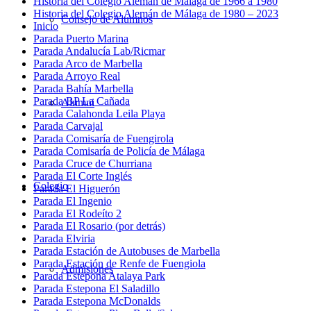
Historia del Colegio Alemán de Málaga de 1966 a 1980
Historia del Colegio Alemán de Málaga de 1980 – 2023
Consejo de Alumnos
Inicio
Parada Puerto Marina
Parada Andalucía Lab/Ricmar
Parada Arco de Marbella
Parada Arroyo Real
Parada Bahía Marbella
Parada BP La Cañada
Alumni
Parada Calahonda Leila Playa
Parada Carvajal
Parada Comisaría de Fuengirola
Parada Comisaría de Policía de Málaga
Parada Cruce de Churriana
Parada El Corte Inglés
Colegio
Parada El Higuerón
Parada El Ingenio
Parada El Rodeíto 2
Parada El Rosario (por detrás)
Parada Elviria
Parada Estación de Autobuses de Marbella
Parada Estación de Renfe de Fuengiola
Admisiones
Parada Estepona Atalaya Park
Parada Estepona El Saladillo
Parada Estepona McDonalds