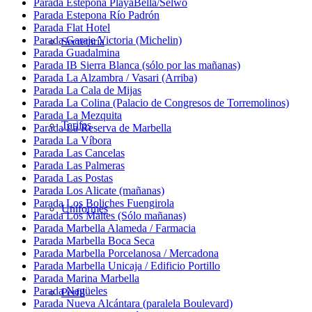
Parada Estepona PlayaBella/Selwo
Parada Estepona Río Padrón
Parada Flat Hotel
Parada Garaje Victoria (Michelin)
Secretaría
Parada Guadalmina
Parada IB Sierra Blanca (sólo por las mañanas)
Parada La Alzambra / Vasari (Arriba)
Parada La Cala de Mijas
Parada La Colina (Palacio de Congresos de Torremolinos)
Parada La Mezquita
Tarifas
Parada La Reserva de Marbella
Parada La Víbora
Parada Las Cancelas
Parada Las Palmeras
Parada Las Postas
Parada Los Alicate (mañanas)
Parada Los Boliches Fuengirola
Uniformes
Parada Los Maites (Sólo mañanas)
Parada Marbella Alameda / Farmacia
Parada Marbella Boca Seca
Parada Marbella Porcelanosa / Mercadona
Parada Marbella Unicaja / Edificio Portillo
Parada Marina Marbella
Parada Nagüeles
Perfil
Parada Nueva Alcántara (paralela Boulevard)