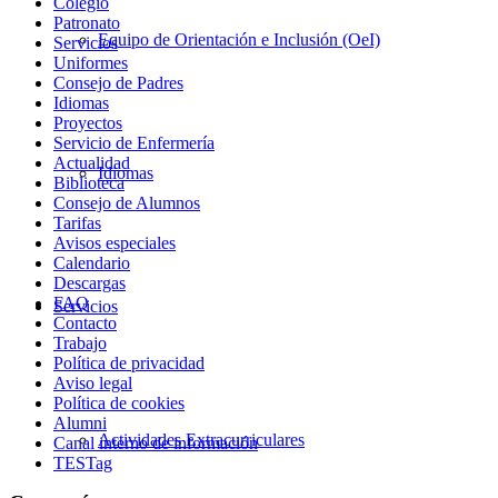
Colegio
Patronato
Equipo de Orientación e Inclusión (OeI)
Servicios
Uniformes
Consejo de Padres
Idiomas
Proyectos
Servicio de Enfermería
Actualidad
Idiomas
Biblioteca
Consejo de Alumnos
Tarifas
Avisos especiales
Calendario
Descargas
FAQ
Servicios
Contacto
Trabajo
Política de privacidad
Aviso legal
Política de cookies
Alumni
Actividades Extracurriculares
Canal interno de información
TESTag