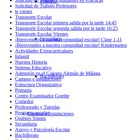
Solicitud de Trabajo Estudiantes en Prácticas
Primaria
Solicitud de Trabajo Profesores
te vienes
Transporte Escolar
Transporte Escolar primera salida por la tarde 14:45
Transporte Escolar segunda salida por la tarde 16:25
Transporte Escolar Viernes
Secundaria
¡Bienvenidos a nuestra comunidad escolar! Clase 1-11
¡Bienvenidos a nuestra comunidad escolar! Kindergarten
Actividades Extracurriculares
Infantil
Nuestra Historia
Sistema Educativo
Admisión en el Colegio Alemán de Málaga
Bachillerato
Campus e Instalaciones
Estructura Organizativa
Primaria
Centro Examinador Goethe
Comedor
Profesorado y Tutorías
Programa escolar
Campus e Instalaciones
Quiénes Somos
Secundaria
Apoyo y Psicología Escolar
Bachillerato