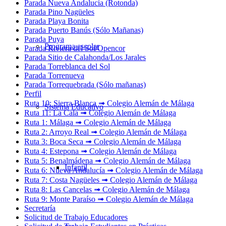
Parada Nueva Andalucía (Rotonda)
Parada Pino Nagüeles
Parada Playa Bonita
Parada Puerto Banús (Sólo Mañanas)
Parada Puya
Programa escolar
Parada Riviera del Sol/Opencor
Parada Sitio de Calahonda/Los Jarales
Parada Torreblanca del Sol
Parada Torrenueva
Parada Torrequebrada (Sólo mañanas)
Perfil
Ruta 10: Sierra Blanca ➟ Colegio Alemán de Málaga
Sistema Educativo
Ruta 11: La Cala ➟ Colegio Alemán de Málaga
Ruta 1: Málaga ➟ Colegio Alemán de Málaga
Ruta 2: Arroyo Real ➟ Colegio Alemán de Málaga
Ruta 3: Boca Seca ➟ Colegio Alemán de Málaga
Ruta 4: Estepona ➟ Colegio Alemán de Málaga
Ruta 5: Benalmádena ➟ Colegio Alemán de Málaga
Infantil
Ruta 6: Nueva Andalucía ➟ Colegio Alemán de Málaga
Ruta 7: Costa Nagüeles ➟ Colegio Alemán de Málaga
Ruta 8: Las Cancelas ➟ Colegio Alemán de Málaga
Ruta 9: Monte Paraíso ➟ Colegio Alemán de Málaga
Secretaría
Solicitud de Trabajo Educadores