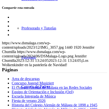
Compartir esta entrada
Compartir
en
Compartir
Facebook
en
Compartir
Profesorado y Tutorías
X
en
Compartir
WhatsApp
en
Compartir
LinkedIn
por
https://www.dsmalaga.com/wp-
correo
content/uploads/2023/12/IMG_3057.jpg
1440
1920
Jennifer
Chumilla
https://www.dsmalaga.com/wp-
content/uploads/2024/06/DSMalaga-Logo.png
Jennifer
Patronato
Chumilla
2023-12-31 13:24:05
2023-12-31 13:24:05
¡Los
Wolkenkinder en la pastelería de Navidad!
Páginas
Area de descargas
Concurso Jugend Musiziert
Consejo de Padres
El Colegio Alemán de Málaga en las Redes Sociales
Equipo de Orientación e Inclusión (OeI)
Escuela Integrada de Música
Fiesta de verano 2026
Historia del Colegio Alemán de Málaga de 1898 a 1945