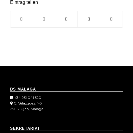
Eintrag teilen
DS MÁLAGA
+34 951 041 520
C. Velazquez, 1-5
29612 Ojén, Málaga
SEKRETARIAT