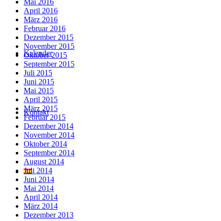
Mai 2016
April 2016
März 2016
Februar 2016
Dezember 2015
November 2015
Kalender
Oktober 2015
September 2015
Juli 2015
Juni 2015
Mai 2015
April 2015
März 2015
Kontakt
Februar 2015
Dezember 2014
November 2014
Oktober 2014
September 2014
August 2014
Juli 2014
Juni 2014
Mai 2014
April 2014
März 2014
Dezember 2013