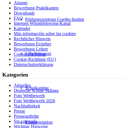
Alumni
Bewerbung Praktikanten
Downloads
FAQ
Prüfungszentrum Goethe-Institut
Internen Whistleblowing-Kanal
Kalender
Más información sobre las cookies
Rechtlicher Hinweis
Bewerbung Erzieher
Bewerbung Lehrer
Schultransport
Cookie-Richtlinie
Cookie-Richtlinie (EU)
Datenschutzerklärung
Kategorien
Aktuelles
Schulkantine
Deutsche Schule Málaga
Foto Wettbewerb
Foto Wettbewerb 2026
Nachhaltigkeit
Presse
Presseauftritte
Sin categoría
Krankenstation
Wichtige Hinweise