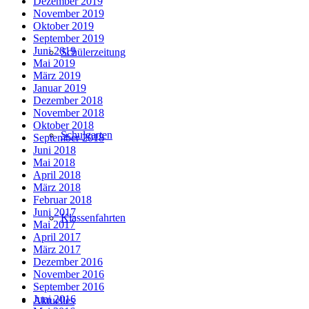
Dezember 2019
November 2019
Oktober 2019
September 2019
Juni 2019
Schülerzeitung
Mai 2019
März 2019
Januar 2019
Dezember 2018
November 2018
Oktober 2018
Schulgarten
September 2018
Juni 2018
Mai 2018
April 2018
März 2018
Februar 2018
Juni 2017
Klassenfahrten
Mai 2017
April 2017
März 2017
Dezember 2016
November 2016
September 2016
Juni 2016
Aktuelles