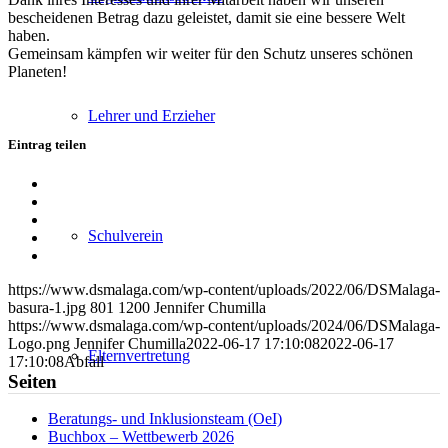
bescheidenen Betrag dazu geleistet, damit sie eine bessere Welt
haben.
Gemeinsam kämpfen wir weiter für den Schutz unseres schönen
Planeten!
Lehrer und Erzieher
Eintrag teilen
Teilen
auf
Teilen
Facebook
auf
Teilen
Schulverein
X
auf
Teilen
WhatsApp
auf
Per
LinkedIn
E-
https://www.dsmalaga.com/wp-content/uploads/2022/06/DSMalaga-
Mail
basura-1.jpg
801
1200
Jennifer Chumilla
teilen
https://www.dsmalaga.com/wp-content/uploads/2024/06/DSMalaga-
Logo.png
Jennifer Chumilla
2022-06-17 17:10:08
2022-06-17
Elternvertretung
17:10:08
Abfall
Seiten
Beratungs- und Inklusionsteam (OeI)
Buchbox – Wettbewerb 2026