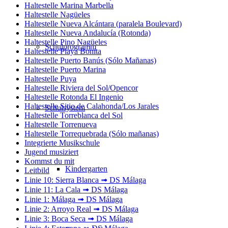
Haltestelle Marina Marbella
Haltestelle Nagüeles
Haltestelle Nueva Alcántara (paralela Boulevard)
Haltestelle Nueva Andalucía (Rotonda)
Haltestelle Pino Nagüeles
Schulprogramm
Haltestelle Playa Bonita
Haltestelle Puerto Banús (Sólo Mañanas)
Haltestelle Puerto Marina
Haltestelle Puya
Haltestelle Riviera del Sol/Opencor
Haltestelle Rotonda El Ingenio
Haltestelle Sitio de Calahonda/Los Jarales
Schulsystem
Haltestelle Torreblanca del Sol
Haltestelle Torrenueva
Haltestelle Torrequebrada (Sólo mañanas)
Integrierte Musikschule
Jugend musiziert
Kommst du mit
Kindergarten
Leitbild
Linie 10: Sierra Blanca ➟ DS Málaga
Linie 11: La Cala ➟ DS Málaga
Linie 1: Málaga ➟ DS Málaga
Linie 2: Arroyo Real ➟ DS Málaga
Linie 3: Boca Seca ➟ DS Málaga