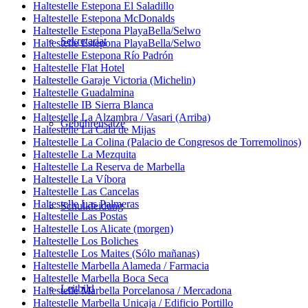
Haltestelle Estepona El Saladillo
Haltestelle Estepona McDonalds
Haltestelle Estepona PlayaBella/Selwo
Sekretariat
Haltestelle Estepona PlayaBella/Selwo
Haltestelle Estepona Río Padrón
Haltestelle Flat Hotel
Haltestelle Garaje Victoria (Michelin)
Haltestelle Guadalmina
Haltestelle IB Sierra Blanca
Haltestelle La Alzambra / Vasari (Arriba)
Gebührensätze
Haltestelle La Cala de Mijas
Haltestelle La Colina (Palacio de Congresos de Torremolinos)
Haltestelle La Mezquita
Haltestelle La Reserva de Marbella
Haltestelle La Víbora
Haltestelle Las Cancelas
Haltestelle Las Palmeras
Schulkleidung
Haltestelle Las Postas
Haltestelle Los Alicate (morgen)
Haltestelle Los Boliches
Haltestelle Los Maites (Sólo mañanas)
Haltestelle Marbella Alameda / Farmacia
Haltestelle Marbella Boca Seca
Leitbild
Haltestelle Marbella Porcelanosa / Mercadona
Haltestelle Marbella Unicaja / Edificio Portillo