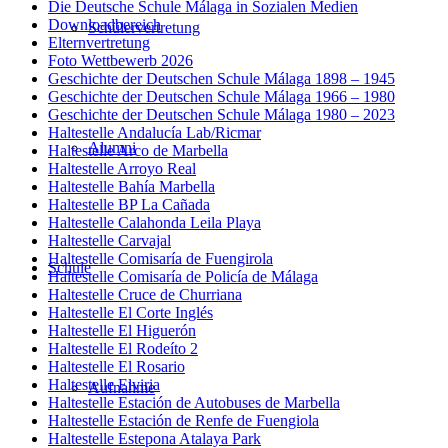
Die Deutsche Schule Málaga in Sozialen Medien
Downloadbereich
Schülervertretung
Elternvertretung
Foto Wettbewerb 2026
Geschichte der Deutschen Schule Málaga 1898 – 1945
Geschichte der Deutschen Schule Málaga 1966 – 1980
Geschichte der Deutschen Schule Málaga 1980 – 2023
Haltestelle Andalucía Lab/Ricmar
Alumni
Haltestelle Arco de Marbella
Haltestelle Arroyo Real
Haltestelle Bahía Marbella
Haltestelle BP La Cañada
Haltestelle Calahonda Leila Playa
Haltestelle Carvajal
Haltestelle Comisaría de Fuengirola
Schule
Haltestelle Comisaría de Policía de Málaga
Haltestelle Cruce de Churriana
Haltestelle El Corte Inglés
Haltestelle El Higuerón
Haltestelle El Rodeíto 2
Haltestelle El Rosario
Haltestelle Elviria
Aufnahme
Haltestelle Estación de Autobuses de Marbella
Haltestelle Estación de Renfe de Fuengiola
Haltestelle Estepona Atalaya Park