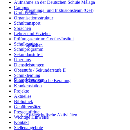
Aufnahme an der Deutschen Schule Málaga
Campus
Beratungs- und Inklusionsteam (OeI)
Grundschule
Organisationsstruktur
Schultransport
Sprachen
Lehrer und Erzieher
Prüfungszentrum Goethe-Institut
Schulkantine
Sprachen
Schulprogramm
Sekundarstufe I
Über uns
Dienstleistungen
Oberstufe / Sekundarstufe II
Schulkleidung
Dienstleistungen
Schulpsychologische Beratung
Krankenstation
Projekte
Aktuelles
Bibliothek
Gebührensätze
Presseauftritte
Außerschulische Aktivitäten
Wichtige Hinweise
Kontakt
Stellenangebote