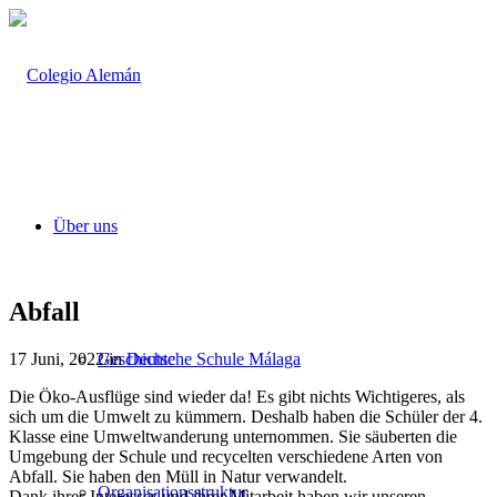
Über uns
Abfall
17 Juni, 2022
/
in
Deutsche Schule Málaga
Geschichte
Die Öko-Ausflüge sind wieder da! Es gibt nichts Wichtigeres, als
sich um die Umwelt zu kümmern. Deshalb haben die Schüler der 4.
Klasse eine Umweltwanderung unternommen. Sie säuberten die
Umgebung der Schule und recycelten verschiedene Arten von
Abfall. Sie haben den Müll in Natur verwandelt.
Organisationsstruktur
Dank ihres Interesses und ihrer Mitarbeit haben wir unseren