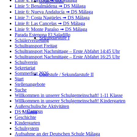
Linie 4: Estepona ➟ DS Málaga
Grundschule
Linie 5: Benalmádena ➟ DS Málaga
Linie 6: Nueva Andalucía ➟ DS Málaga
Linie 7: Costa Nagüeles ➟ DS Málaga
Linie 8: Las Cancelas ➟ DS Málaga
Linie 9: Monte Paraíso ➟ DS Málaga
Parada Estepona El Saladillo
Sekundarstufe I
Schülervertretung
Schultransport Freitag
Schultransport Nachmittage – Erste Abfahrt 14:45 Uhr
Schultransport Nachmittage – Erste Abfahrt 16:25 Uhr
Schulverein
Sekretariat
Sommerfest 2026
Oberstufe / Sekundarstufe II
Start
Stellenangebote
Suche
Willkommen in unserer Schulgemeinschaft! 1-11 Klasse
Willkommen in unserer Schulgemeinschaft! Kindergarten
Außerschulische Aktivitäten
Campus
DS Málaga
Geschichte
Kindergarten
Schulsystem
Aufnahme an der Deutschen Schule Málaga