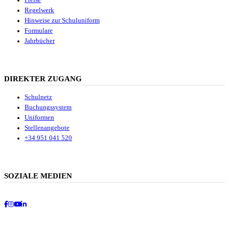
Preise
Regelwerk
Hinweise zur Schuluniform
Formulare
Jahrbücher
DIREKTER ZUGANG
Schulnetz
Buchungssystem
Uniformen
Stellenangebote
+34 951 041 520
SOZIALE MEDIEN
Facebook
Instagram
Youtube
LinkedIn