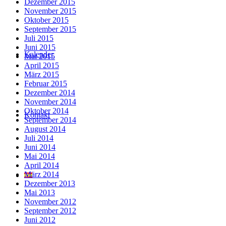
Dezember 2015
November 2015
Oktober 2015
September 2015
Juli 2015
Juni 2015
Kalender
Mai 2015
April 2015
März 2015
Februar 2015
Dezember 2014
November 2014
Oktober 2014
Kontakt
September 2014
August 2014
Juli 2014
Juni 2014
Mai 2014
April 2014
März 2014
Dezember 2013
Mai 2013
November 2012
September 2012
Juni 2012