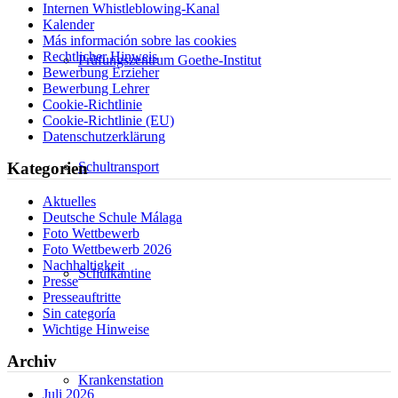
Internen Whistleblowing-Kanal
Kalender
Más información sobre las cookies
Rechtlicher Hinweis
Prüfungszentrum Goethe-Institut
Bewerbung Erzieher
Bewerbung Lehrer
Cookie-Richtlinie
Cookie-Richtlinie (EU)
Datenschutzerklärung
Schultransport
Kategorien
Aktuelles
Deutsche Schule Málaga
Foto Wettbewerb
Foto Wettbewerb 2026
Nachhaltigkeit
Schulkantine
Presse
Presseauftritte
Sin categoría
Wichtige Hinweise
Archiv
Krankenstation
Juli 2026