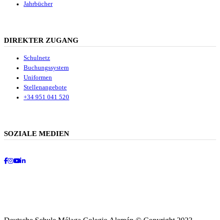
Jahrbücher
DIREKTER ZUGANG
Schulnetz
Buchungssystem
Uniformen
Stellenangebote
+34 951 041 520
SOZIALE MEDIEN
Facebook
Instagram
Youtube
LinkedIn