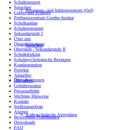
Schultransport
Sprachen
Beratungs- und Inklusionsteam (OeI)
Lehrer und Erzieher
Prüfungszentrum Goethe-Institut
Schulkantine
Schulprogramm
Sekundarstufe I
Über uns
Dienstleistungen
Sprachen
Oberstufe / Sekundarstufe II
Schulkleidung
Schulpsychologische Beratung
Krankenstation
Projekte
Aktuelles
Dienstleistungen
Bibliothek
Gebührensätze
Presseauftritte
Wichtige Hinweise
Kontakt
Stellenangebote
Alumni
Außerschulische Aktivitäten
Bewerbung Praktikanten
Downloads
FAQ