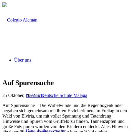
Über uns
Auf Spurensuche
25 Oktober, 2022
/
in
Deutsche Schule Málaga
Geschichte
Auf Spurensuche – Die Wirbelwinde und die Regenbogenkinder
begaben sich gemeinsam mit ihren Erzieherinnen am Freitag in den
Wald von Elviria, um mit voller Spannung und Tatendrang
Hinweise und Spuren vom Grüffelo zu finden. Tannenzapfen und
große Fußspuren wurden von den Kindern entdeckt. Alles Hinweise
Organisationsstruktur
die darauf deuten, dass der Grüffelo hier im Wald wohnt.