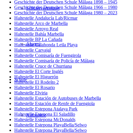
Geschichte der Deutschen Schule Málaga 1898 – 1945
Geschichte der Deutschen Schule Málaga 1966 – 1980
Schülervertretung
Geschichte der Deutschen Schule Málaga 1980 – 2023
Haltestelle Andalucía Lab/Ricmar
Haltestelle Arco de Marbella
Haltestelle Arroyo Real
Haltestelle Bahía Marbella
Haltestelle BP La Cañada
Alumni
Haltestelle Calahonda Leila Playa
Haltestelle Carvajal
Haltestelle Comisaría de Fuengirola
Haltestelle Comisaría de Policía de Málaga
Haltestelle Cruce de Churriana
Haltestelle El Corte Inglés
Haltestelle El Higuerón
Schule
Haltestelle El Rodeíto 2
Haltestelle El Rosario
Haltestelle Elviria
Haltestelle Estación de Autobuses de Marbella
Haltestelle Estación de Renfe de Fuengiola
Haltestelle Estepona Atalaya Park
Haltestelle Estepona El Saladillo
Aufnahme
Haltestelle Estepona McDonalds
Haltestelle Estepona PlayaBella/Selwo
Haltestelle Estepona PlayaBella/Selwo