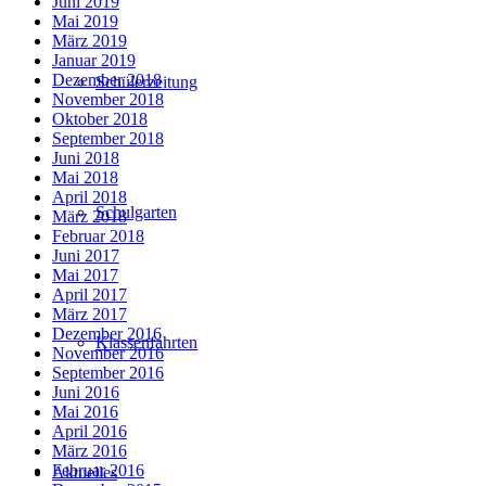
Juni 2019
Mai 2019
März 2019
Januar 2019
Dezember 2018
Schülerzeitung
November 2018
Oktober 2018
September 2018
Juni 2018
Mai 2018
April 2018
Schulgarten
März 2018
Februar 2018
Juni 2017
Mai 2017
April 2017
März 2017
Dezember 2016
Klassenfahrten
November 2016
September 2016
Juni 2016
Mai 2016
April 2016
März 2016
Februar 2016
Aktuelles