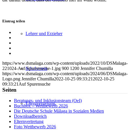
Eintrag teilen
Teilen
Lehrer und Erzieher
auf
Teilen
Facebook
auf
Teilen
X
auf
Teilen
WhatsApp
auf
Per
LinkedIn
E-
https://www.dsmalaga.com/wp-content/uploads/2022/10/DSMalaga-
Mail
Schulverein
221024-Auf-Spurensuche-1.jpg
900
1200
Jennifer Chumilla
teilen
https://www.dsmalaga.com/wp-content/uploads/2024/06/DSMalaga-
Logo.png
Jennifer Chumilla
2022-10-25 09:33:21
2022-10-25
09:33:21
Auf Spurensuche
Seiten
Beratungs- und Inklusionsteam (OeI)
Elternvertretung
Buchbox – Wettbewerb 2026
Die Deutsche Schule Málaga in Sozialen Medien
Downloadbereich
Elternvertretung
Foto Wettbewerb 2026