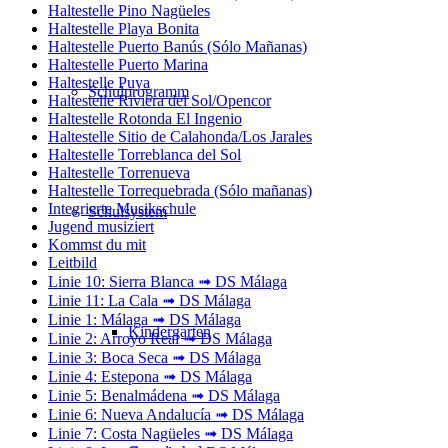
Haltestelle Pino Nagüeles
Haltestelle Playa Bonita
Haltestelle Puerto Banús (Sólo Mañanas)
Haltestelle Puerto Marina
Haltestelle Puya
Schulprogramm
Haltestelle Riviera del Sol/Opencor
Haltestelle Rotonda El Ingenio
Haltestelle Sitio de Calahonda/Los Jarales
Haltestelle Torreblanca del Sol
Haltestelle Torrenueva
Haltestelle Torrequebrada (Sólo mañanas)
Integrierte Musikschule
Schulsystem
Jugend musiziert
Kommst du mit
Leitbild
Linie 10: Sierra Blanca ➟ DS Málaga
Linie 11: La Cala ➟ DS Málaga
Linie 1: Málaga ➟ DS Málaga
Kindergarten
Linie 2: Arroyo Real ➟ DS Málaga
Linie 3: Boca Seca ➟ DS Málaga
Linie 4: Estepona ➟ DS Málaga
Linie 5: Benalmádena ➟ DS Málaga
Linie 6: Nueva Andalucía ➟ DS Málaga
Linie 7: Costa Nagüeles ➟ DS Málaga