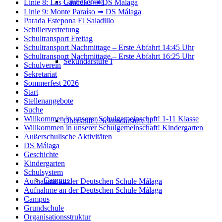
Grundschule
Linie 8: Las Cancelas ➟ DS Málaga
Linie 9: Monte Paraíso ➟ DS Málaga
Parada Estepona El Saladillo
Schülervertretung
Schultransport Freitag
Schultransport Nachmittage – Erste Abfahrt 14:45 Uhr
Schultransport Nachmittage – Erste Abfahrt 16:25 Uhr
Sekundarstufe I
Schulverein
Sekretariat
Sommerfest 2026
Start
Stellenangebote
Suche
Willkommen in unserer Schulgemeinschaft! 1-11 Klasse
Oberstufe / Sekundarstufe II
Willkommen in unserer Schulgemeinschaft! Kindergarten
Außerschulische Aktivitäten
DS Málaga
Geschichte
Kindergarten
Schulsystem
Campus
Aufnahme an der Deutschen Schule Málaga
Aufnahme an der Deutschen Schule Málaga
Campus
Grundschule
Organisationsstruktur