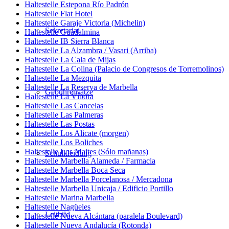
Haltestelle Estepona Río Padrón
Haltestelle Flat Hotel
Haltestelle Garaje Victoria (Michelin)
Sekretariat
Haltestelle Guadalmina
Haltestelle IB Sierra Blanca
Haltestelle La Alzambra / Vasari (Arriba)
Haltestelle La Cala de Mijas
Haltestelle La Colina (Palacio de Congresos de Torremolinos)
Haltestelle La Mezquita
Haltestelle La Reserva de Marbella
Gebührensätze
Haltestelle La Víbora
Haltestelle Las Cancelas
Haltestelle Las Palmeras
Haltestelle Las Postas
Haltestelle Los Alicate (morgen)
Haltestelle Los Boliches
Haltestelle Los Maites (Sólo mañanas)
Schulkleidung
Haltestelle Marbella Alameda / Farmacia
Haltestelle Marbella Boca Seca
Haltestelle Marbella Porcelanosa / Mercadona
Haltestelle Marbella Unicaja / Edificio Portillo
Haltestelle Marina Marbella
Haltestelle Nagüeles
Leitbild
Haltestelle Nueva Alcántara (paralela Boulevard)
Haltestelle Nueva Andalucía (Rotonda)