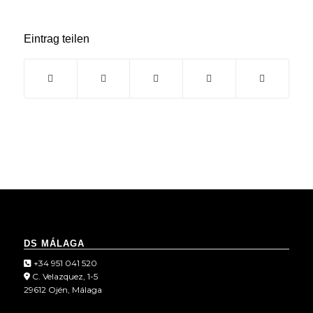
Eintrag teilen
DS MÁLAGA
+34 951 041 520
C. Velazquez, 1-5
29612 Ojén, Málaga