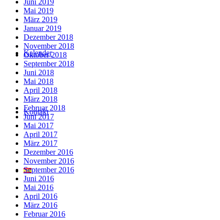
Juni 2019
Mai 2019
März 2019
Januar 2019
Dezember 2018
November 2018
Kalender
Oktober 2018
September 2018
Juni 2018
Mai 2018
April 2018
März 2018
Februar 2018
Kontakt
Juni 2017
Mai 2017
April 2017
März 2017
Dezember 2016
November 2016
September 2016
Juni 2016
Mai 2016
April 2016
März 2016
Februar 2016