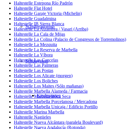
Haltestelle Estepona Río Padrón
Haltestelle Flat Hotel
Haltestelle Garaje Victoria (Michelin)
Haltestelle Guadalmina
Haltestelle IB Sierra Blanca
Schulprogramm
Haltestelle La Alzambra / Vasari (Arriba)
Haltestelle La Cala de Mijas
Haltestelle La Colina (Palacio de Congresos de Torremolinos)
Haltestelle La Mezquita
Haltestelle La Reserva de Marbella
Haltestelle La Víbora
Haltestelle Las Cancelas
Schulsystem
Haltestelle Las Palmeras
Haltestelle Las Postas
Haltestelle Los Alicate (morgen)
Haltestelle Los Boliches
Haltestelle Los Maites (Sólo mañanas)
Haltestelle Marbella Alameda / Farmacia
Kindergarten
Haltestelle Marbella Boca Seca
Haltestelle Marbella Porcelanosa / Mercadona
Haltestelle Marbella Unicaja / Edificio Portillo
Haltestelle Marina Marbella
Haltestelle Nagüeles
Haltestelle Nueva Alcántara (paralela Boulevard)
Haltestelle Nueva Andalucía (Rotonda)