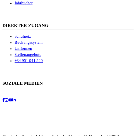
Jahrbücher
DIREKTER ZUGANG
Schulnetz
Buchungssystem
Uniformen
Stellenangebote
+34 951 041 520
SOZIALE MEDIEN
Facebook
Instagram
Youtube
LinkedIn