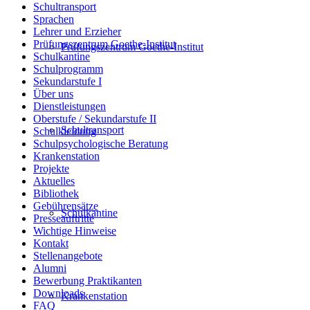
Schultransport
Sprachen
Lehrer und Erzieher
Prüfungszentrum Goethe-Institut
Prüfungszentrum Goethe-Institut
Schulkantine
Schulprogramm
Sekundarstufe I
Über uns
Dienstleistungen
Oberstufe / Sekundarstufe II
Schultransport
Schulkleidung
Schulpsychologische Beratung
Krankenstation
Projekte
Aktuelles
Bibliothek
Gebührensätze
Schulkantine
Presseauftritte
Wichtige Hinweise
Kontakt
Stellenangebote
Alumni
Bewerbung Praktikanten
Downloads
Krankenstation
FAQ