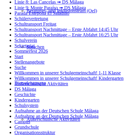
Linie 8: Las Cancelas ➟ DS Málaga
Linie 9: Monte Paraíso ➟ DS Málaga
Beratungs- und Inklusionsteam (OeI)
Parada Estepona El Saladillo
Schülervertretung
Schultransport Freitag
Schultransport Nachmittage – Erste Abfahrt 14:45 Uhr
Schultransport Nachmittage – Erste Abfahrt 16:25 Uhr
Schulverein
Sekretariat
Sprachen
Sommerfest 2026
Start
Stellenangebote
Suche
Willkommen in unserer Schulgemeinschaft! 1-11 Klasse
Willkommen in unserer Schulgemeinschaft! Kindergarten
Dienstleistungen
Außerschulische Aktivitäten
DS Málaga
Geschichte
Kindergarten
Schulsystem
Aufnahme an der Deutschen Schule Málaga
Aufnahme an der Deutschen Schule Málaga
Außerschulische Aktivitäten
Campus
Grundschule
Organisationsstruktur