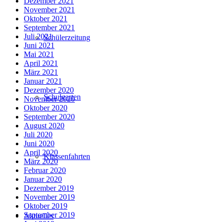
Dezember 2021
November 2021
Oktober 2021
September 2021
Juli 2021
Schülerzeitung
Juni 2021
Mai 2021
April 2021
März 2021
Januar 2021
Dezember 2020
Schulgarten
November 2020
Oktober 2020
September 2020
August 2020
Juli 2020
Juni 2020
April 2020
Klassenfahrten
März 2020
Februar 2020
Januar 2020
Dezember 2019
November 2019
Oktober 2019
September 2019
Aktuelles