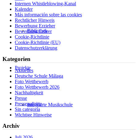
Internen Whistleblowing-Kanal
Kalender
Más información sobre las cookies
Rechtlicher Hinweis
Bewerbung Erzieher
Bibliothek
Bewerbung Lehrer
Cookie-Richtlinie
Cookie-Richtlinie (EU)
Datenschutzerklärung
Kategorien
Projekte
Aktuelles
Deutsche Schule Málaga
Foto Wettbewerb
Foto Wettbewerb 2026
Nachhaltigkeit
Presse
Presseauftritte
Integrierte Musikschule
Sin categoría
Wichtige Hinweise
Archiv
Juli 2026