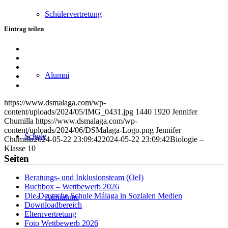
Schülervertretung
Eintrag teilen
Teilen
auf
Teilen
Facebook
auf
Teilen
Alumni
X
auf
Teilen
WhatsApp
auf
Per
LinkedIn
E-
https://www.dsmalaga.com/wp-
Mail
content/uploads/2024/05/IMG_0431.jpg
1440
1920
Jennifer
teilen
Chumilla
https://www.dsmalaga.com/wp-
content/uploads/2024/06/DSMalaga-Logo.png
Jennifer
Schule
Chumilla
2024-05-22 23:09:42
2024-05-22 23:09:42
Biologie –
Klasse 10
Seiten
Beratungs- und Inklusionsteam (OeI)
Buchbox – Wettbewerb 2026
Die Deutsche Schule Málaga in Sozialen Medien
Aufnahme
Downloadbereich
Elternvertretung
Foto Wettbewerb 2026