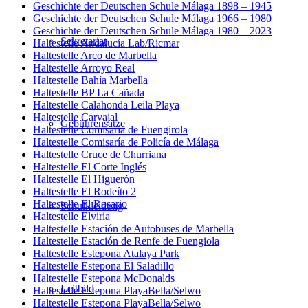
Geschichte der Deutschen Schule Málaga 1898 – 1945
Geschichte der Deutschen Schule Málaga 1966 – 1980
Geschichte der Deutschen Schule Málaga 1980 – 2023
Sekretariat
Haltestelle Andalucía Lab/Ricmar
Haltestelle Arco de Marbella
Haltestelle Arroyo Real
Haltestelle Bahía Marbella
Haltestelle BP La Cañada
Haltestelle Calahonda Leila Playa
Haltestelle Carvajal
Gebührensätze
Haltestelle Comisaría de Fuengirola
Haltestelle Comisaría de Policía de Málaga
Haltestelle Cruce de Churriana
Haltestelle El Corte Inglés
Haltestelle El Higuerón
Haltestelle El Rodeíto 2
Haltestelle El Rosario
Schulkleidung
Haltestelle Elviria
Haltestelle Estación de Autobuses de Marbella
Haltestelle Estación de Renfe de Fuengiola
Haltestelle Estepona Atalaya Park
Haltestelle Estepona El Saladillo
Haltestelle Estepona McDonalds
Leitbild
Haltestelle Estepona PlayaBella/Selwo
Haltestelle Estepona PlayaBella/Selwo