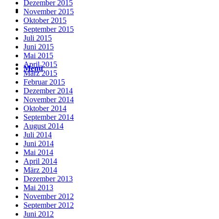
Dezember 2015
Suche
November 2015
Oktober 2015
September 2015
Juli 2015
Juni 2015
Mai 2015
April 2015
Menü
Menü
März 2015
Februar 2015
Dezember 2014
November 2014
Oktober 2014
September 2014
August 2014
Juli 2014
Juni 2014
Mai 2014
April 2014
März 2014
Dezember 2013
Mai 2013
November 2012
September 2012
Juni 2012