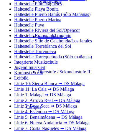
Grundschule
Haltestelle Pino Nagüeles
Haltestelle Playa Bonita
Haltestelle Puerto Banús (Sólo Mañanas)
Haltestelle Puerto Marina
Haltestelle Puya
Haltestelle Riviera del Sol/Opencor
Haltestelle Rotonda El Ingenio
Sekundarstufe I
Haltestelle Sitio de Calahonda/Los Jarales
Haltestelle Torreblanca del Sol
Haltestelle Torrenueva
Haltestelle Torrequebrada (Sólo mañanas)
Integrierte Musikschule
Jugend musiziert
Oberstufe / Sekundarstufe II
Kommst du mit
Leitbild
Linie 10: Sierra Blanca ➟ DS Málaga
Linie 11: La Cala ➟ DS Málaga
Linie 1: Málaga ➟ DS Málaga
Linie 2: Arroyo Real ➟ DS Málaga
Linie 3: Boca Seca ➟ DS Málaga
Campus
Linie 4: Estepona ➟ DS Málaga
Linie 5: Benalmádena ➟ DS Málaga
Linie 6: Nueva Andalucía ➟ DS Málaga
Linie 7: Costa Nagüeles ➟ DS Málaga