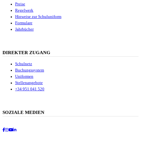
Preise
Regelwerk
Hinweise zur Schuluniform
Formulare
Jahrbücher
DIREKTER ZUGANG
Schulnetz
Buchungssystem
Uniformen
Stellenangebote
+34 951 041 520
SOZIALE MEDIEN
Facebook
Instagram
Youtube
LinkedIn