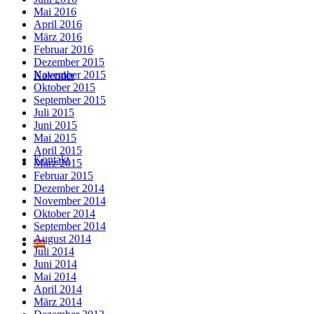
Mai 2016
April 2016
März 2016
Februar 2016
Dezember 2015
November 2015
Kalender
Oktober 2015
September 2015
Juli 2015
Juni 2015
Mai 2015
April 2015
Kontakt
März 2015
Februar 2015
Dezember 2014
November 2014
Oktober 2014
September 2014
August 2014
Juli 2014
Juni 2014
Mai 2014
April 2014
März 2014