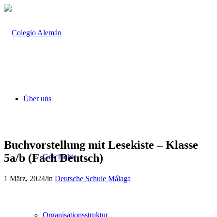
Über uns
Buchvorstellung mit Lesekiste – Klasse
5a/b (Fach Deutsch)
Geschichte
1 März, 2024
/
in
Deutsche Schule Málaga
Organisationsstruktur