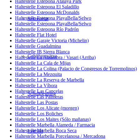
Haltestelle Estepona Atalaya Park
Haltestelle Estepona El Saladillo
Haltestelle Estepona McDonalds
Haltestelle Estepona PlayaBella/Selwo
Sekretariat
Haltestelle Estepona PlayaBella/Selwo
Haltestelle Estepona Río Padrón
Haltestelle Flat Hotel
Haltestelle Garaje Victoria (Michelin)
Haltestelle Guadalmina
Haltestelle IB Sierra Blanca
Gebührensätze
Haltestelle La Alzambra / Vasari (Arriba)
Haltestelle La Cala de Mijas
Haltestelle La Colina (Palacio de Congresos de Torremolinos)
Haltestelle La Mezquita
Haltestelle La Reserva de Marbella
Haltestelle La Víbora
Haltestelle Las Cancelas
Schulkleidung
Haltestelle Las Palmeras
Haltestelle Las Postas
Haltestelle Los Alicate (morgen)
Haltestelle Los Boliches
Haltestelle Los Maites (Sólo mañanas)
Haltestelle Marbella Alameda / Farmacia
Haltestelle Marbella Boca Seca
Leitbild
Haltestelle Marbella Porcelanosa / Mercadona