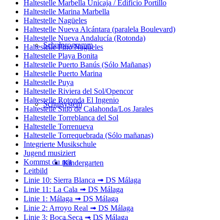
Haltestelle Marbella Unicaja / Edificio Portillo
Haltestelle Marina Marbella
Haltestelle Nagüeles
Haltestelle Nueva Alcántara (paralela Boulevard)
Haltestelle Nueva Andalucía (Rotonda)
Schulprogramm
Haltestelle Pino Nagüeles
Haltestelle Playa Bonita
Haltestelle Puerto Banús (Sólo Mañanas)
Haltestelle Puerto Marina
Haltestelle Puya
Haltestelle Riviera del Sol/Opencor
Haltestelle Rotonda El Ingenio
Schulsystem
Haltestelle Sitio de Calahonda/Los Jarales
Haltestelle Torreblanca del Sol
Haltestelle Torrenueva
Haltestelle Torrequebrada (Sólo mañanas)
Integrierte Musikschule
Jugend musiziert
Kommst du mit
Kindergarten
Leitbild
Linie 10: Sierra Blanca ➟ DS Málaga
Linie 11: La Cala ➟ DS Málaga
Linie 1: Málaga ➟ DS Málaga
Linie 2: Arroyo Real ➟ DS Málaga
Linie 3: Boca Seca ➟ DS Málaga