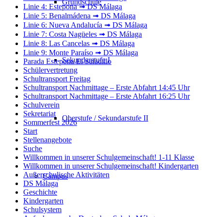
Grundschule
Linie 4: Estepona ➟ DS Málaga
Linie 5: Benalmádena ➟ DS Málaga
Linie 6: Nueva Andalucía ➟ DS Málaga
Linie 7: Costa Nagüeles ➟ DS Málaga
Linie 8: Las Cancelas ➟ DS Málaga
Linie 9: Monte Paraíso ➟ DS Málaga
Sekundarstufe I
Parada Estepona El Saladillo
Schülervertretung
Schultransport Freitag
Schultransport Nachmittage – Erste Abfahrt 14:45 Uhr
Schultransport Nachmittage – Erste Abfahrt 16:25 Uhr
Schulverein
Sekretariat
Oberstufe / Sekundarstufe II
Sommerfest 2026
Start
Stellenangebote
Suche
Willkommen in unserer Schulgemeinschaft! 1-11 Klasse
Willkommen in unserer Schulgemeinschaft! Kindergarten
Außerschulische Aktivitäten
Campus
DS Málaga
Geschichte
Kindergarten
Schulsystem