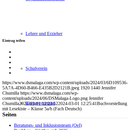
Lehrer und Erzieher
Eintrag teilen
Teilen
auf
Teilen
Facebook
auf
Teilen
X
auf
Teilen
Schulverein
WhatsApp
auf
Per
LinkedIn
E-
https://www.dsmalaga.com/wp-content/uploads/2024/03/6D109536-
Mail
5A7A-4D60-B466-E435B2D2121B.jpeg
1920
1440
Jennifer
teilen
Chumilla
https://www.dsmalaga.com/wp-
content/uploads/2024/06/DSMalaga-Logo.png
Jennifer
Elternvertretung
Chumilla
2024-03-01 12:23:52
2024-03-01 12:25:41
Buchvorstellung
mit Lesekiste – Klasse 5a/b (Fach Deutsch)
Seiten
Beratungs- und Inklusionsteam (OeI)