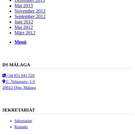
Dezember 2013
Mai 2013
Suche
November 2012
September 2012
Juni 2012
Mai 2012
März 2012
Menü
Menü
DS MÁLAGA
+34 951 041 520
C. Velazquez, 1-5
29612 Ojén, Málaga
SEKRETARIAT
Sekretariat
Kontakt