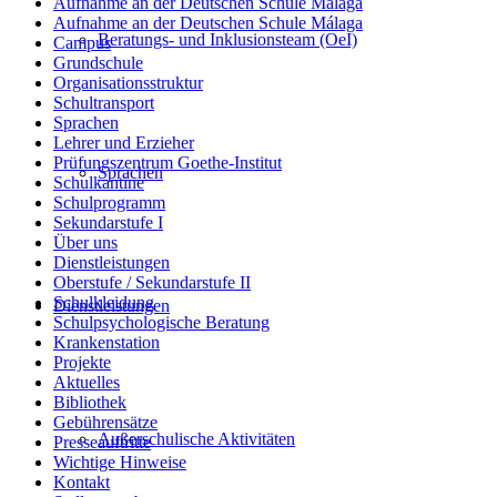
Aufnahme an der Deutschen Schule Málaga
Aufnahme an der Deutschen Schule Málaga
Beratungs- und Inklusionsteam (OeI)
Campus
Grundschule
Organisationsstruktur
Schultransport
Sprachen
Lehrer und Erzieher
Prüfungszentrum Goethe-Institut
Sprachen
Schulkantine
Schulprogramm
Sekundarstufe I
Über uns
Dienstleistungen
Oberstufe / Sekundarstufe II
Schulkleidung
Dienstleistungen
Schulpsychologische Beratung
Krankenstation
Projekte
Aktuelles
Bibliothek
Gebührensätze
Außerschulische Aktivitäten
Presseauftritte
Wichtige Hinweise
Kontakt