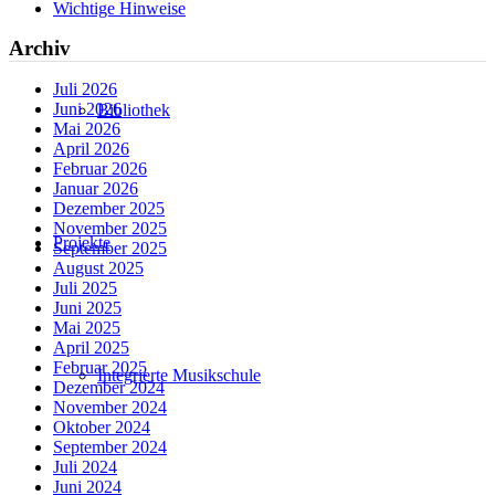
Wichtige Hinweise
Archiv
Juli 2026
Juni 2026
Bibliothek
Mai 2026
April 2026
Februar 2026
Januar 2026
Dezember 2025
November 2025
Projekte
September 2025
August 2025
Juli 2025
Juni 2025
Mai 2025
April 2025
Februar 2025
Integrierte Musikschule
Dezember 2024
November 2024
Oktober 2024
September 2024
Juli 2024
Juni 2024