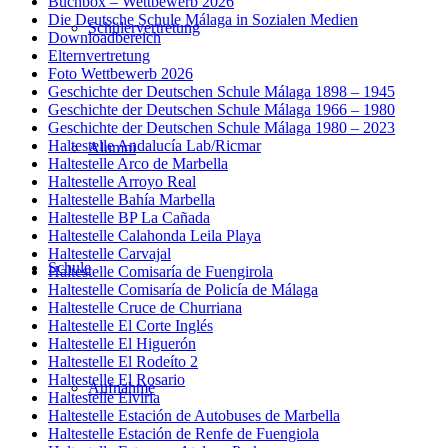
Buchbox – Wettbewerb 2026
Die Deutsche Schule Málaga in Sozialen Medien
Schülervertretung
Downloadbereich
Elternvertretung
Foto Wettbewerb 2026
Geschichte der Deutschen Schule Málaga 1898 – 1945
Geschichte der Deutschen Schule Málaga 1966 – 1980
Geschichte der Deutschen Schule Málaga 1980 – 2023
Haltestelle Andalucía Lab/Ricmar
Alumni
Haltestelle Arco de Marbella
Haltestelle Arroyo Real
Haltestelle Bahía Marbella
Haltestelle BP La Cañada
Haltestelle Calahonda Leila Playa
Haltestelle Carvajal
Schule
Haltestelle Comisaría de Fuengirola
Haltestelle Comisaría de Policía de Málaga
Haltestelle Cruce de Churriana
Haltestelle El Corte Inglés
Haltestelle El Higuerón
Haltestelle El Rodeíto 2
Haltestelle El Rosario
Aufnahme
Haltestelle Elviria
Haltestelle Estación de Autobuses de Marbella
Haltestelle Estación de Renfe de Fuengiola