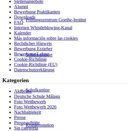
Stellenangebote
Alumni
Bewerbung Praktikanten
Downloads
Prüfungszentrum Goethe-Institut
FAQ
Internen Whistleblowing-Kanal
Kalender
Más información sobre las cookies
Rechtlicher Hinweis
Bewerbung Erzieher
Bewerbung Lehrer
Schultransport
Cookie-Richtlinie
Cookie-Richtlinie (EU)
Datenschutzerklärung
Kategorien
Schulkantine
Aktuelles
Deutsche Schule Málaga
Foto Wettbewerb
Foto Wettbewerb 2026
Nachhaltigkeit
Presse
Presseauftritte
Krankenstation
Sin categoría