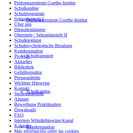
Prüfungszentrum Goethe-Institut
Schulkantine
Schulprogramm
Sekundarstufe I
Prüfungszentrum Goethe-Institut
Über uns
Dienstleistungen
Oberstufe / Sekundarstufe II
Schulkleidung
Schulpsychologische Beratung
Krankenstation
Schultransport
Projekte
Aktuelles
Bibliothek
Gebührensätze
Presseauftritte
Wichtige Hinweise
Kontakt
Schulkantine
Stellenangebote
Alumni
Bewerbung Praktikanten
Downloads
FAQ
Internen Whistleblowing-Kanal
Kalender
Krankenstation
Más información sobre las cookies