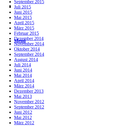
September 2015
Suche
Juli 2015
Juni 2015
Mai 2015
April 2015
März 2015
Februar 2015
Dezember 2014
Menü
Menü
November 2014
Oktober 2014
September 2014
August 2014
Juli 2014
Juni 2014
Mai 2014
April 2014
März 2014
Dezember 2013
Mai 2013
November 2012
September 2012
Juni 2012
Mai 2012
März 2012