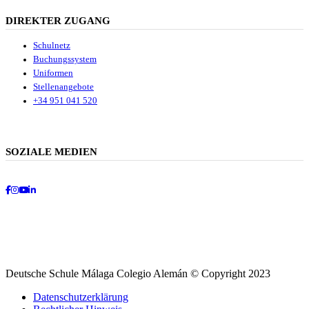
DIREKTER ZUGANG
Schulnetz
Buchungssystem
Uniformen
Stellenangebote
+34 951 041 520
SOZIALE MEDIEN
Facebook
Instagram
Youtube
LinkedIn
Deutsche Schule Málaga Colegio Alemán © Copyright 2023
Datenschutzerklärung