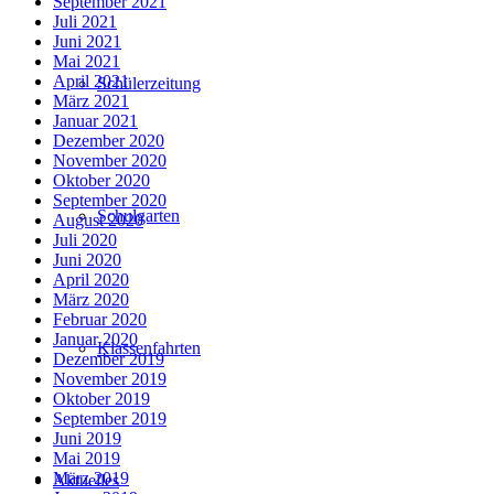
September 2021
Juli 2021
Juni 2021
Mai 2021
April 2021
Schülerzeitung
März 2021
Januar 2021
Dezember 2020
November 2020
Oktober 2020
September 2020
Schulgarten
August 2020
Juli 2020
Juni 2020
April 2020
März 2020
Februar 2020
Januar 2020
Klassenfahrten
Dezember 2019
November 2019
Oktober 2019
September 2019
Juni 2019
Mai 2019
März 2019
Aktuelles