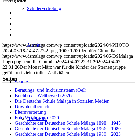
Eintrag teilen
Schülervertretung
Teilen
auf
Teilen
Facebook
auf
Teilen
X
auf
Teilen
WhatsApp
auf
Per
LinkedIn
E-
Alumni
https://www.dsmalaga.com/wp-content/uploads/2024/04/PHOTO-
Mail
2024-03-18-14-47-27-2.jpeg
1600
1200
Jennifer Chumilla
teilen
https://www.dsmalaga.com/wp-content/uploads/2024/06/DSMalaga-
Logo.png
Jennifer Chumilla
2024-04-07 22:31:26
2024-04-07
22:31:26
Der Monat März war für die Kinder der Sternengruppe
gefüllt mit vielen tollen Aktivitäten
Seiten
Schule
Beratungs- und Inklusionsteam (OeI)
Buchbox – Wettbewerb 2026
Die Deutsche Schule Málaga in Sozialen Medien
Downloadbereich
Elternvertretung
Foto Wettbewerb 2026
Aufnahme
Geschichte der Deutschen Schule Málaga 1898 – 1945
Geschichte der Deutschen Schule Málaga 1966 – 1980
Geschichte der Deutschen Schule Málaga 1980 – 2023