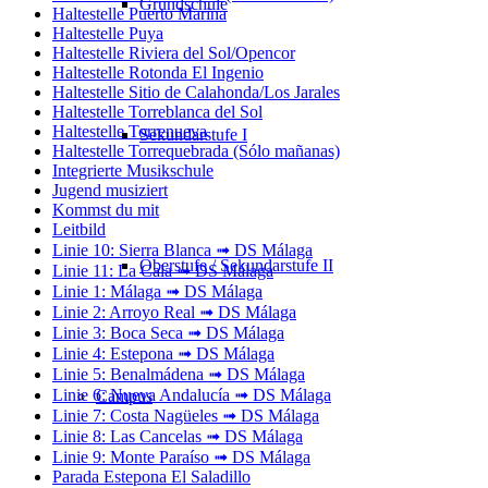
Grundschule
Haltestelle Puerto Marina
Haltestelle Puya
Haltestelle Riviera del Sol/Opencor
Haltestelle Rotonda El Ingenio
Haltestelle Sitio de Calahonda/Los Jarales
Haltestelle Torreblanca del Sol
Haltestelle Torrenueva
Sekundarstufe I
Haltestelle Torrequebrada (Sólo mañanas)
Integrierte Musikschule
Jugend musiziert
Kommst du mit
Leitbild
Linie 10: Sierra Blanca ➟ DS Málaga
Oberstufe / Sekundarstufe II
Linie 11: La Cala ➟ DS Málaga
Linie 1: Málaga ➟ DS Málaga
Linie 2: Arroyo Real ➟ DS Málaga
Linie 3: Boca Seca ➟ DS Málaga
Linie 4: Estepona ➟ DS Málaga
Linie 5: Benalmádena ➟ DS Málaga
Linie 6: Nueva Andalucía ➟ DS Málaga
Campus
Linie 7: Costa Nagüeles ➟ DS Málaga
Linie 8: Las Cancelas ➟ DS Málaga
Linie 9: Monte Paraíso ➟ DS Málaga
Parada Estepona El Saladillo