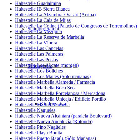
Haltestelle Guadalmina
Haltestelle IB Sierra Blanca
Haltestelle La Alzambra / Vasari (Arriba)
Haltestelle La Cala de Mijas
Haltestelle La Colina (Palacio de Congresos de Torremolinos)
Schulprogramm
Haltestelle La Mezquita
Haltestelle La Reserva de Marbella
Haltestelle La Víbora
Haltestelle Las Cancelas
Haltestelle Las Palmeras
Haltestelle Las Postas
Haltestelle Los Alicate (morgen)
Schulsystem
Haltestelle Los Boliches
Haltestelle Los Maites (Sólo mañanas)
Haltestelle Marbella Alameda / Farmacia
Haltestelle Marbella Boca Seca
Haltestelle Marbella Porcelanosa / Mercadona
Haltestelle Marbella Unicaja / Edificio Portillo
Kindergarten
Haltestelle Marina Marbella
Haltestelle Nagüeles
Haltestelle Nueva Alcántara (paralela Boulevard)
Haltestelle Nueva Andalucía (Rotonda)
Haltestelle Pino Nagüeles
Haltestelle Playa Bonita
Haltestelle Puerto Banús (Sólo Mañanas)