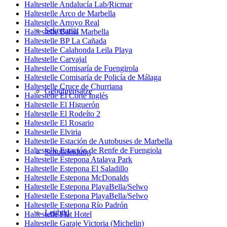
Haltestelle Andalucía Lab/Ricmar
Haltestelle Arco de Marbella
Haltestelle Arroyo Real
Sekretariat
Haltestelle Bahía Marbella
Haltestelle BP La Cañada
Haltestelle Calahonda Leila Playa
Haltestelle Carvajal
Haltestelle Comisaría de Fuengirola
Haltestelle Comisaría de Policía de Málaga
Haltestelle Cruce de Churriana
Gebührensätze
Haltestelle El Corte Inglés
Haltestelle El Higuerón
Haltestelle El Rodeíto 2
Haltestelle El Rosario
Haltestelle Elviria
Haltestelle Estación de Autobuses de Marbella
Haltestelle Estación de Renfe de Fuengiola
Schulkleidung
Haltestelle Estepona Atalaya Park
Haltestelle Estepona El Saladillo
Haltestelle Estepona McDonalds
Haltestelle Estepona PlayaBella/Selwo
Haltestelle Estepona PlayaBella/Selwo
Haltestelle Estepona Río Padrón
Leitbild
Haltestelle Flat Hotel
Haltestelle Garaje Victoria (Michelin)