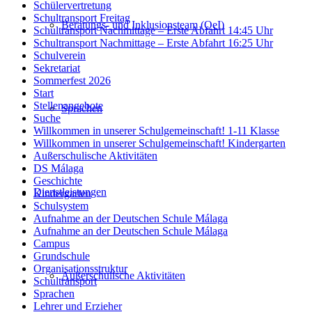
Schülervertretung
Schultransport Freitag
Beratungs- und Inklusionsteam (OeI)
Schultransport Nachmittage – Erste Abfahrt 14:45 Uhr
Schultransport Nachmittage – Erste Abfahrt 16:25 Uhr
Schulverein
Sekretariat
Sommerfest 2026
Start
Stellenangebote
Sprachen
Suche
Willkommen in unserer Schulgemeinschaft! 1-11 Klasse
Willkommen in unserer Schulgemeinschaft! Kindergarten
Außerschulische Aktivitäten
DS Málaga
Geschichte
Dienstleistungen
Kindergarten
Schulsystem
Aufnahme an der Deutschen Schule Málaga
Aufnahme an der Deutschen Schule Málaga
Campus
Grundschule
Organisationsstruktur
Außerschulische Aktivitäten
Schultransport
Sprachen
Lehrer und Erzieher