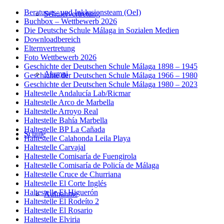
Beratungs- und Inklusionsteam (OeI)
Schülervertretung
Buchbox – Wettbewerb 2026
Die Deutsche Schule Málaga in Sozialen Medien
Downloadbereich
Elternvertretung
Foto Wettbewerb 2026
Geschichte der Deutschen Schule Málaga 1898 – 1945
Alumni
Geschichte der Deutschen Schule Málaga 1966 – 1980
Geschichte der Deutschen Schule Málaga 1980 – 2023
Haltestelle Andalucía Lab/Ricmar
Haltestelle Arco de Marbella
Haltestelle Arroyo Real
Haltestelle Bahía Marbella
Haltestelle BP La Cañada
Schule
Haltestelle Calahonda Leila Playa
Haltestelle Carvajal
Haltestelle Comisaría de Fuengirola
Haltestelle Comisaría de Policía de Málaga
Haltestelle Cruce de Churriana
Haltestelle El Corte Inglés
Haltestelle El Higuerón
Aufnahme
Haltestelle El Rodeíto 2
Haltestelle El Rosario
Haltestelle Elviria