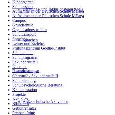
Kindergarten
Schulsystem
Beratungs- und Inklusionsteam (OeI)
Aufnahme an der Deutschen Schule Málaga
Aufnahme an der Deutschen Schule Málaga
Campus
Grundschule
Organisationsstruktur
Schultransport
Sprachen
Sprachen
Lehrer und Erzieher
Prüfungszentrum Goethe-Institut
Schulkantine
Schulprogramm
Sekundarstufe I
Über uns
Dienstleistungen
Dienstleistungen
Oberstufe / Sekundarstufe II
Schulkleidung
Schulpsychologische Beratung
Krankenstation
Projekte
Aktuelles
Außerschulische Aktivitäten
Bibliothek
Gebührensätze
Presseauftritte