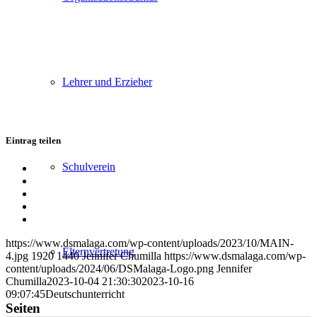
Lehrer und Erzieher
Eintrag teilen
Schulverein
Teilen
auf
Teilen
Facebook
auf
Teilen
X
auf
Teilen
WhatsApp
auf
Per
LinkedIn
E-
https://www.dsmalaga.com/wp-content/uploads/2023/10/MAIN-
Mail
Elternvertretung
4.jpg
1920
1440
Jennifer Chumilla
https://www.dsmalaga.com/wp-
teilen
content/uploads/2024/06/DSMalaga-Logo.png
Jennifer
Chumilla
2023-10-04 21:30:30
2023-10-16
09:07:45
Deutschunterricht
Seiten