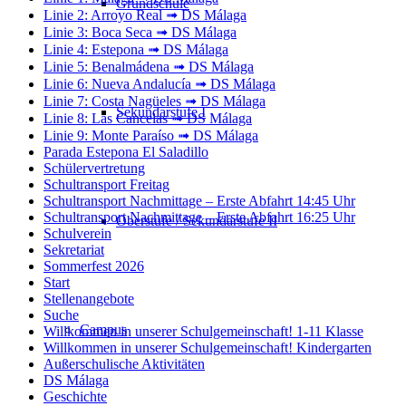
Grundschule
Linie 2: Arroyo Real ➟ DS Málaga
Linie 3: Boca Seca ➟ DS Málaga
Linie 4: Estepona ➟ DS Málaga
Linie 5: Benalmádena ➟ DS Málaga
Linie 6: Nueva Andalucía ➟ DS Málaga
Linie 7: Costa Nagüeles ➟ DS Málaga
Sekundarstufe I
Linie 8: Las Cancelas ➟ DS Málaga
Linie 9: Monte Paraíso ➟ DS Málaga
Parada Estepona El Saladillo
Schülervertretung
Schultransport Freitag
Schultransport Nachmittage – Erste Abfahrt 14:45 Uhr
Schultransport Nachmittage – Erste Abfahrt 16:25 Uhr
Oberstufe / Sekundarstufe II
Schulverein
Sekretariat
Sommerfest 2026
Start
Stellenangebote
Suche
Campus
Willkommen in unserer Schulgemeinschaft! 1-11 Klasse
Willkommen in unserer Schulgemeinschaft! Kindergarten
Außerschulische Aktivitäten
DS Málaga
Geschichte