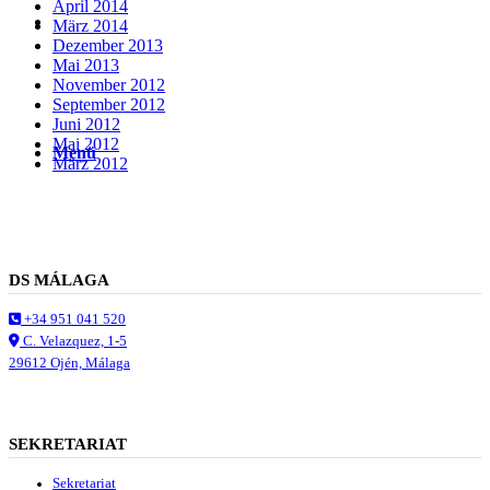
April 2014
Suche
März 2014
Dezember 2013
Mai 2013
November 2012
September 2012
Juni 2012
Mai 2012
Menü
Menü
März 2012
DS MÁLAGA
+34 951 041 520
C. Velazquez, 1-5
29612 Ojén, Málaga
SEKRETARIAT
Sekretariat