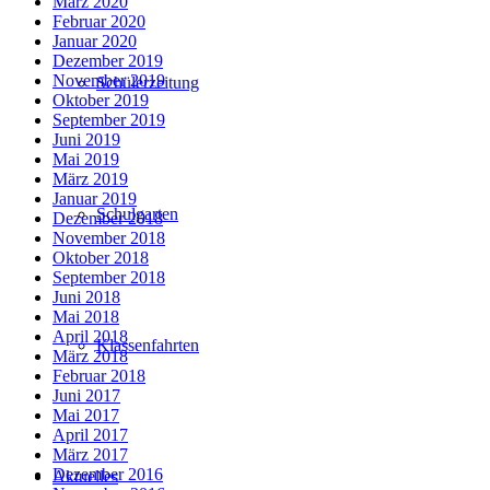
März 2020
Februar 2020
Januar 2020
Dezember 2019
November 2019
Schülerzeitung
Oktober 2019
September 2019
Juni 2019
Mai 2019
März 2019
Januar 2019
Schulgarten
Dezember 2018
November 2018
Oktober 2018
September 2018
Juni 2018
Mai 2018
April 2018
Klassenfahrten
März 2018
Februar 2018
Juni 2017
Mai 2017
April 2017
März 2017
Dezember 2016
Aktuelles