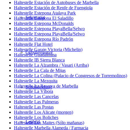
Haltestelle Estación de Autobuses de Marbella
Haltestelle Estación de Renfe de Fuengiola
Haltestelle Estepona Atalaya Park
Sekretariat
Haltestelle Estepona El Saladillo
Haltestelle Estepona McDonalds
Haltestelle Estepona PlayaBella/Selwo
Haltestelle Estepona PlayaBella/Selwo
Haltestelle Estepona Río Padrón
Haltestelle Flat Hotel
Haltestelle Garaje Victoria (Michelin)
Gebührensätze
Haltestelle Guadalmina
Haltestelle IB Sierra Blanca
Haltestelle La Alzambra / Vasari (Arriba)
Haltestelle La Cala de Mijas
Haltestelle La Colina (Palacio de Congresos de Torremolinos)
Haltestelle La Mezquita
Haltestelle La Reserva de Marbella
Schulkleidung
Haltestelle La Víbora
Haltestelle Las Cancelas
Haltestelle Las Palmeras
Haltestelle Las Postas
Haltestelle Los Alicate (morgen)
Haltestelle Los Boliches
Leitbild
Haltestelle Los Maites (Sólo mañanas)
Haltestelle Marbella Alameda / Farmacia