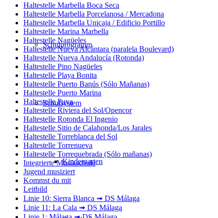
Haltestelle Marbella Boca Seca
Haltestelle Marbella Porcelanosa / Mercadona
Haltestelle Marbella Unicaja / Edificio Portillo
Haltestelle Marina Marbella
Haltestelle Nagüeles
Schulprogramm
Haltestelle Nueva Alcántara (paralela Boulevard)
Haltestelle Nueva Andalucía (Rotonda)
Haltestelle Pino Nagüeles
Haltestelle Playa Bonita
Haltestelle Puerto Banús (Sólo Mañanas)
Haltestelle Puerto Marina
Haltestelle Puya
Schulsystem
Haltestelle Riviera del Sol/Opencor
Haltestelle Rotonda El Ingenio
Haltestelle Sitio de Calahonda/Los Jarales
Haltestelle Torreblanca del Sol
Haltestelle Torrenueva
Haltestelle Torrequebrada (Sólo mañanas)
Kindergarten
Integrierte Musikschule
Jugend musiziert
Kommst du mit
Leitbild
Linie 10: Sierra Blanca ➟ DS Málaga
Linie 11: La Cala ➟ DS Málaga
Linie 1: Málaga ➟ DS Málaga