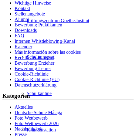
Wichtige Hinweise
Kontakt
Stellenangebote
Alumni
Prüfungszentrum Goethe-Institut
Bewerbung Praktikanten
Downloads
FAQ
Internen Whistleblowing-Kanal
Kalender
Más información sobre las cookies
Schultransport
Rechtlicher Hinweis
Bewerbung Erzieher
Bewerbung Lehrer
Cookie-Richtlinie
Cookie-Richtlinie (EU)
Datenschutzerklärung
Schulkantine
Kategorien
Aktuelles
Deutsche Schule Málaga
Foto Wettbewerb
Foto Wettbewerb 2026
Nachhaltigkeit
Krankenstation
Presse