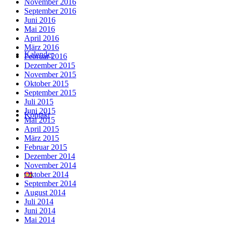
November 2016
September 2016
Juni 2016
Mai 2016
April 2016
März 2016
Kalender
Februar 2016
Dezember 2015
November 2015
Oktober 2015
September 2015
Juli 2015
Juni 2015
Kontakt
Mai 2015
April 2015
März 2015
Februar 2015
Dezember 2014
November 2014
Oktober 2014
September 2014
August 2014
Juli 2014
Juni 2014
Mai 2014