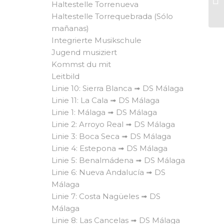
Haltestelle Torrenueva
Haltestelle Torrequebrada (Sólo
mañanas)
Integrierte Musikschule
Jugend musiziert
Kommst du mit
Leitbild
Linie 10: Sierra Blanca ➟ DS Málaga
Linie 11: La Cala ➟ DS Málaga
Linie 1: Málaga ➟ DS Málaga
Linie 2: Arroyo Real ➟ DS Málaga
Linie 3: Boca Seca ➟ DS Málaga
Linie 4: Estepona ➟ DS Málaga
Linie 5: Benalmádena ➟ DS Málaga
Linie 6: Nueva Andalucía ➟ DS
Málaga
Linie 7: Costa Nagüeles ➟ DS
Málaga
Linie 8: Las Cancelas ➟ DS Málaga