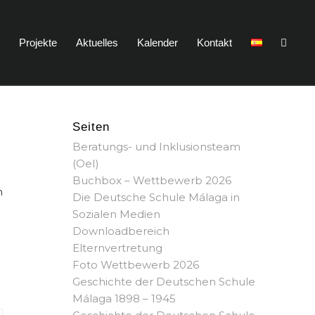
n
Projekte
Aktuelles
Kalender
Kontakt
Seiten
Beratungs- und Inklusionsteam
(OeI)
Buchbox – Wettbewerb 2026
n
Die Deutsche Schule Málaga in
Sozialen Medien
Downloadbereich
Elternvertretung
Foto Wettbewerb 2026
Geschichte der Deutschen Schule
Málaga 1898 – 1945