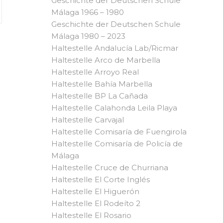
Geschichte der Deutschen Schule
Málaga 1966 – 1980
Geschichte der Deutschen Schule
Málaga 1980 – 2023
Haltestelle Andalucía Lab/Ricmar
Haltestelle Arco de Marbella
Haltestelle Arroyo Real
Haltestelle Bahía Marbella
Haltestelle BP La Cañada
Haltestelle Calahonda Leila Playa
Haltestelle Carvajal
Haltestelle Comisaría de Fuengirola
Haltestelle Comisaría de Policía de
Málaga
Haltestelle Cruce de Churriana
Haltestelle El Corte Inglés
Haltestelle El Higuerón
Haltestelle El Rodeíto 2
Haltestelle El Rosario