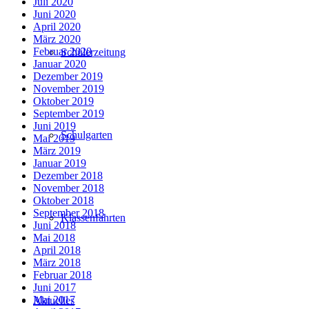
Juli 2020
Juni 2020
April 2020
März 2020
Februar 2020
Schülerzeitung
Januar 2020
Dezember 2019
November 2019
Oktober 2019
September 2019
Juni 2019
Schulgarten
Mai 2019
März 2019
Januar 2019
Dezember 2018
November 2018
Oktober 2018
September 2018
Klassenfahrten
Juni 2018
Mai 2018
April 2018
März 2018
Februar 2018
Juni 2017
Mai 2017
Aktuelles