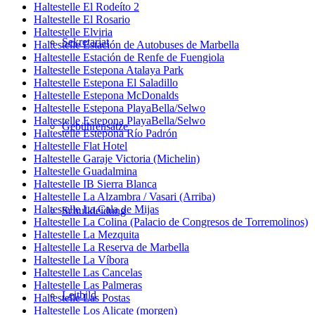
Haltestelle El Rodeíto 2
Haltestelle El Rosario
Haltestelle Elviria
Sekretariat
Haltestelle Estación de Autobuses de Marbella
Haltestelle Estación de Renfe de Fuengiola
Haltestelle Estepona Atalaya Park
Haltestelle Estepona El Saladillo
Haltestelle Estepona McDonalds
Haltestelle Estepona PlayaBella/Selwo
Haltestelle Estepona PlayaBella/Selwo
Gebührensätze
Haltestelle Estepona Río Padrón
Haltestelle Flat Hotel
Haltestelle Garaje Victoria (Michelin)
Haltestelle Guadalmina
Haltestelle IB Sierra Blanca
Haltestelle La Alzambra / Vasari (Arriba)
Haltestelle La Cala de Mijas
Schulkleidung
Haltestelle La Colina (Palacio de Congresos de Torremolinos)
Haltestelle La Mezquita
Haltestelle La Reserva de Marbella
Haltestelle La Víbora
Haltestelle Las Cancelas
Haltestelle Las Palmeras
Leitbild
Haltestelle Las Postas
Haltestelle Los Alicate (morgen)