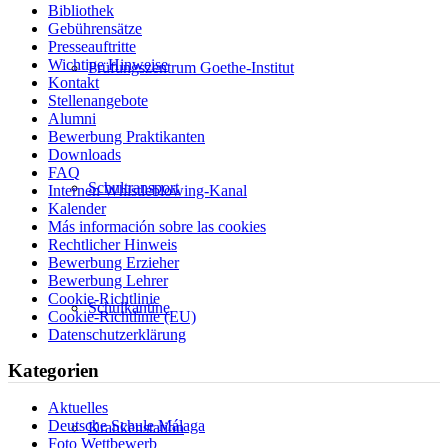
Bibliothek
Gebührensätze
Presseauftritte
Wichtige Hinweise
Prüfungszentrum Goethe-Institut
Kontakt
Stellenangebote
Alumni
Bewerbung Praktikanten
Downloads
FAQ
Schultransport
Internen Whistleblowing-Kanal
Kalender
Más información sobre las cookies
Rechtlicher Hinweis
Bewerbung Erzieher
Bewerbung Lehrer
Cookie-Richtlinie
Schulkantine
Cookie-Richtlinie (EU)
Datenschutzerklärung
Kategorien
Aktuelles
Deutsche Schule Málaga
Krankenstation
Foto Wettbewerb