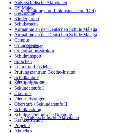
Außerschulische Aktivitäten
DS Málaga
Beratungs- und Inklusionsteam (OeI)
Geschichte
Kindergarten
Schulsystem
Aufnahme an der Deutschen Schule Málaga
Aufnahme an der Deutschen Schule Málaga
Campus
Grundschule
Sprachen
Organisationsstruktur
Schultransport
Sprachen
Lehrer und Erzieher
Prüfungszentrum Goethe-Institut
Schulkantine
Dienstleistungen
Schulprogramm
Sekundarstufe I
Über uns
Dienstleistungen
Oberstufe / Sekundarstufe II
Schulkleidung
Schulpsychologische Beratung
Außerschulische Aktivitäten
Krankenstation
Projekte
Aktuelles