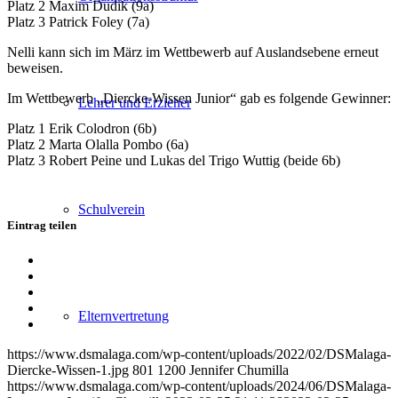
Platz 2 Maxim Dudik (9a)
Platz 3 Patrick Foley (7a)
Nelli kann sich im März im Wettbewerb auf Auslandsebene erneut
beweisen.
Im Wettbewerb „Diercke-Wissen Junior“ gab es folgende Gewinner:
Lehrer und Erzieher
Platz 1 Erik Colodron (6b)
Platz 2 Marta Olalla Pombo (6a)
Platz 3 Robert Peine und Lukas del Trigo Wuttig (beide 6b)
Schulverein
Eintrag teilen
Teilen
auf
Teilen
Facebook
auf
Teilen
X
auf
Teilen
Elternvertretung
WhatsApp
auf
Per
LinkedIn
E-
https://www.dsmalaga.com/wp-content/uploads/2022/02/DSMalaga-
Mail
Diercke-Wissen-1.jpg
801
1200
Jennifer Chumilla
teilen
https://www.dsmalaga.com/wp-content/uploads/2024/06/DSMalaga-