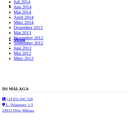
Juli 2014
Suche
Juni 2014
Mai 2014
April 2014
März 2014
Dezember 2013
Mai 2013
November 2012
Menü
Menü
September 2012
Juni 2012
Mai 2012
März 2012
DS MÁLAGA
+34 951 041 520
C. Velazquez, 1-5
29612 Ojén, Málaga