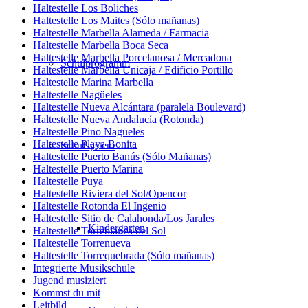
Haltestelle Los Boliches
Haltestelle Los Maites (Sólo mañanas)
Haltestelle Marbella Alameda / Farmacia
Haltestelle Marbella Boca Seca
Haltestelle Marbella Porcelanosa / Mercadona
Schulprogramm
Haltestelle Marbella Unicaja / Edificio Portillo
Haltestelle Marina Marbella
Haltestelle Nagüeles
Haltestelle Nueva Alcántara (paralela Boulevard)
Haltestelle Nueva Andalucía (Rotonda)
Haltestelle Pino Nagüeles
Haltestelle Playa Bonita
Schulsystem
Haltestelle Puerto Banús (Sólo Mañanas)
Haltestelle Puerto Marina
Haltestelle Puya
Haltestelle Riviera del Sol/Opencor
Haltestelle Rotonda El Ingenio
Haltestelle Sitio de Calahonda/Los Jarales
Kindergarten
Haltestelle Torreblanca del Sol
Haltestelle Torrenueva
Haltestelle Torrequebrada (Sólo mañanas)
Integrierte Musikschule
Jugend musiziert
Kommst du mit
Leitbild