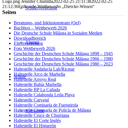
Logo.png
Jennifer Chumilla
2022-02-25 21:11:38
2022-02-25
21:12:36
Erdkunde-Wettbewerbs „Diercke-Wissen“
Schülervertretung
Seiten
Beratungs- und Inklusionsteam (OeI)
Buchbox – Wettbewerb 2026
Die Deutsche Schule Málaga in Sozialen Medien
Downloadbereich
Alumni
Elternvertretung
Foto Wettbewerb 2026
Geschichte der Deutschen Schule Málaga 1898 – 1945
Geschichte der Deutschen Schule Málaga 1966 – 1980
Geschichte der Deutschen Schule Málaga 1980 – 2023
Haltestelle Andalucía Lab/Ricmar
Haltestelle Arco de Marbella
Schule
Haltestelle Arroyo Real
Haltestelle Bahía Marbella
Haltestelle BP La Cañada
Haltestelle Calahonda Leila Playa
Haltestelle Carvajal
Haltestelle Comisaría de Fuengirola
Haltestelle Comisaría de Policía de Málaga
Aufnahme
Haltestelle Cruce de Churriana
Haltestelle El Corte Inglés
Haltestelle El Higuerón