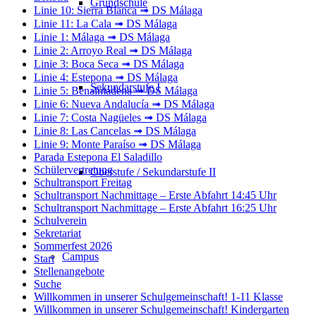
Grundschule
Linie 10: Sierra Blanca ➟ DS Málaga
Linie 11: La Cala ➟ DS Málaga
Linie 1: Málaga ➟ DS Málaga
Linie 2: Arroyo Real ➟ DS Málaga
Linie 3: Boca Seca ➟ DS Málaga
Linie 4: Estepona ➟ DS Málaga
Sekundarstufe I
Linie 5: Benalmádena ➟ DS Málaga
Linie 6: Nueva Andalucía ➟ DS Málaga
Linie 7: Costa Nagüeles ➟ DS Málaga
Linie 8: Las Cancelas ➟ DS Málaga
Linie 9: Monte Paraíso ➟ DS Málaga
Parada Estepona El Saladillo
Schülervertretung
Oberstufe / Sekundarstufe II
Schultransport Freitag
Schultransport Nachmittage – Erste Abfahrt 14:45 Uhr
Schultransport Nachmittage – Erste Abfahrt 16:25 Uhr
Schulverein
Sekretariat
Sommerfest 2026
Campus
Start
Stellenangebote
Suche
Willkommen in unserer Schulgemeinschaft! 1-11 Klasse
Willkommen in unserer Schulgemeinschaft! Kindergarten