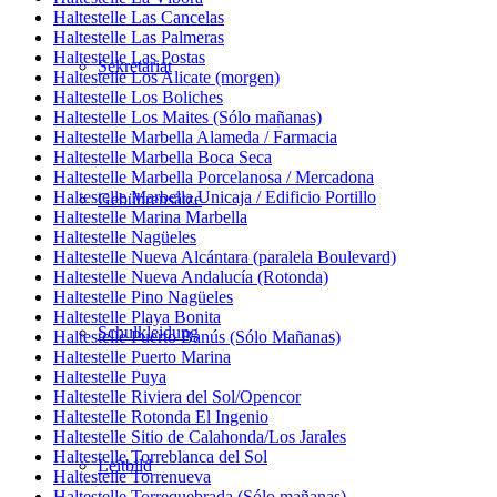
Haltestelle Las Cancelas
Haltestelle Las Palmeras
Haltestelle Las Postas
Sekretariat
Haltestelle Los Alicate (morgen)
Haltestelle Los Boliches
Haltestelle Los Maites (Sólo mañanas)
Haltestelle Marbella Alameda / Farmacia
Haltestelle Marbella Boca Seca
Haltestelle Marbella Porcelanosa / Mercadona
Haltestelle Marbella Unicaja / Edificio Portillo
Gebührensätze
Haltestelle Marina Marbella
Haltestelle Nagüeles
Haltestelle Nueva Alcántara (paralela Boulevard)
Haltestelle Nueva Andalucía (Rotonda)
Haltestelle Pino Nagüeles
Haltestelle Playa Bonita
Schulkleidung
Haltestelle Puerto Banús (Sólo Mañanas)
Haltestelle Puerto Marina
Haltestelle Puya
Haltestelle Riviera del Sol/Opencor
Haltestelle Rotonda El Ingenio
Haltestelle Sitio de Calahonda/Los Jarales
Haltestelle Torreblanca del Sol
Leitbild
Haltestelle Torrenueva
Haltestelle Torrequebrada (Sólo mañanas)