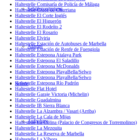
Haltestelle Comisaría de Policía de Málaga
Schülervertretung
Haltestelle Cruce de Churriana
Haltestelle El Corte Inglés
Haltestelle El Higuerón
Haltestelle El Rodeíto 2
Haltestelle El Rosario
Haltestelle Elviria
Haltestelle Estación de Autobuses de Marbella
Alumni
Haltestelle Estación de Renfe de Fuengiola
Haltestelle Estepona Atalaya Park
Haltestelle Estepona El Saladillo
Haltestelle Estepona McDonalds
Haltestelle Estepona PlayaBella/Selwo
Haltestelle Estepona PlayaBella/Selwo
Haltestelle Estepona Río Padrón
Schule
Haltestelle Flat Hotel
Haltestelle Garaje Victoria (Michelin)
Haltestelle Guadalmina
Haltestelle IB Sierra Blanca
Haltestelle La Alzambra / Vasari (Arriba)
Haltestelle La Cala de Mijas
Aufnahme
Haltestelle La Colina (Palacio de Congresos de Torremolinos)
Haltestelle La Mezquita
Haltestelle La Reserva de Marbella
Haltestelle La Víbora