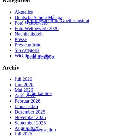
Kategorien
Aktuelles
Deutsche Schule Málaga
Prüfungszentrum Goethe-Institut
Foto Wettbewerb
Foto Wettbewerb 2026
Nachhaltigkeit
Presse
Presseauftritte
Sin categoría
Wichtige Hinweise
Schultransport
Archiv
Juli 2026
Juni 2026
Mai 2026
Schulkantine
April 2026
Februar 2026
Januar 2026
Dezember 2025
November 2025
September 2025
August 2025
Krankenstation
Juli 2025