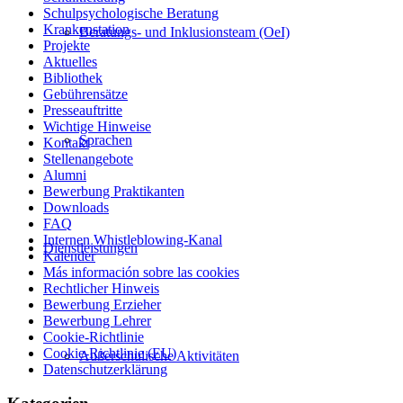
Schulpsychologische Beratung
Krankenstation
Beratungs- und Inklusionsteam (OeI)
Projekte
Aktuelles
Bibliothek
Gebührensätze
Presseauftritte
Wichtige Hinweise
Sprachen
Kontakt
Stellenangebote
Alumni
Bewerbung Praktikanten
Downloads
FAQ
Internen Whistleblowing-Kanal
Dienstleistungen
Kalender
Más información sobre las cookies
Rechtlicher Hinweis
Bewerbung Erzieher
Bewerbung Lehrer
Cookie-Richtlinie
Cookie-Richtlinie (EU)
Außerschulische Aktivitäten
Datenschutzerklärung