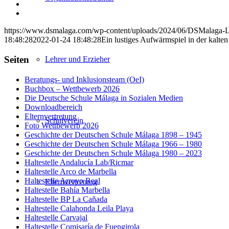
X
auf
Teilen
WhatsApp
auf
Per
LinkedIn
E-
https://www.dsmalaga.com/wp-content/uploads/2024/06/DSMalaga-
Mail
18:48:28
2022-01-24 18:48:28
Ein lustiges Aufwärmspiel in der kalten 
teilen
Seiten
Lehrer und Erzieher
Beratungs- und Inklusionsteam (OeI)
Buchbox – Wettbewerb 2026
Die Deutsche Schule Málaga in Sozialen Medien
Downloadbereich
Elternvertretung
Schulverein
Foto Wettbewerb 2026
Geschichte der Deutschen Schule Málaga 1898 – 1945
Geschichte der Deutschen Schule Málaga 1966 – 1980
Geschichte der Deutschen Schule Málaga 1980 – 2023
Haltestelle Andalucía Lab/Ricmar
Haltestelle Arco de Marbella
Haltestelle Arroyo Real
Elternvertretung
Haltestelle Bahía Marbella
Haltestelle BP La Cañada
Haltestelle Calahonda Leila Playa
Haltestelle Carvajal
Haltestelle Comisaría de Fuengirola