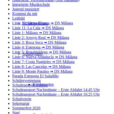
Integrierte Musikschule
Jugend musiziert
Kommst du mit
Leitbild
Linie 10: Sierra Blanca ➟ DS Málaga
Schulprogramm
Linie 11: La Cala ➟ DS Málaga
Linie 1: Málaga ➟ DS Málaga
Linie 2: Arroyo Real ➟ DS Málaga
Linie 3: Boca Seca ➟ DS Málaga
Linie 4: Estepona ➟ DS Málaga
Linie 5: Benalmádena ➟ DS Málaga
Schulsystem
Linie 6: Nueva Andalucía ➟ DS Málaga
Linie 7: Costa Nagüeles ➟ DS Málaga
Linie 8: Las Cancelas ➟ DS Málaga
Linie 9: Monte Paraíso ➟ DS Málaga
Parada Estepona El Saladillo
Schülervertretung
Kindergarten
Schultransport Freitag
Schultransport Nachmittage – Erste Abfahrt 14:45 Uhr
Schultransport Nachmittage – Erste Abfahrt 16:25 Uhr
Schulverein
Sekretariat
Sommerfest 2026
Start