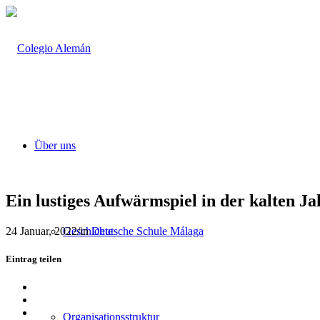
Über uns
Ein lustiges Aufwärmspiel in der kalten Ja
24 Januar, 2022
/
in
Deutsche Schule Málaga
Geschichte
Eintrag teilen
Teilen
auf
Teilen
Facebook
auf
Teilen
Organisationsstruktur