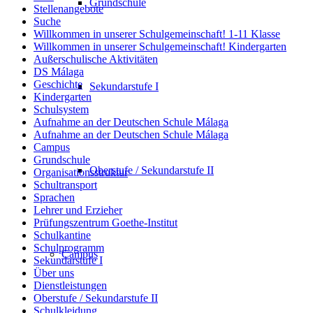
Grundschule
Stellenangebote
Suche
Willkommen in unserer Schulgemeinschaft! 1-11 Klasse
Willkommen in unserer Schulgemeinschaft! Kindergarten
Außerschulische Aktivitäten
DS Málaga
Geschichte
Sekundarstufe I
Kindergarten
Schulsystem
Aufnahme an der Deutschen Schule Málaga
Aufnahme an der Deutschen Schule Málaga
Campus
Grundschule
Oberstufe / Sekundarstufe II
Organisationsstruktur
Schultransport
Sprachen
Lehrer und Erzieher
Prüfungszentrum Goethe-Institut
Schulkantine
Schulprogramm
Campus
Sekundarstufe I
Über uns
Dienstleistungen
Oberstufe / Sekundarstufe II
Schulkleidung