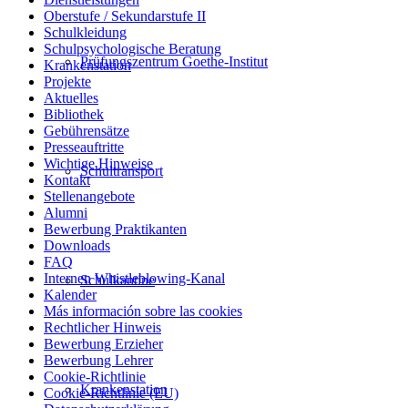
Oberstufe / Sekundarstufe II
Schulkleidung
Schulpsychologische Beratung
Prüfungszentrum Goethe-Institut
Krankenstation
Projekte
Aktuelles
Bibliothek
Gebührensätze
Presseauftritte
Wichtige Hinweise
Schultransport
Kontakt
Stellenangebote
Alumni
Bewerbung Praktikanten
Downloads
FAQ
Internen Whistleblowing-Kanal
Schulkantine
Kalender
Más información sobre las cookies
Rechtlicher Hinweis
Bewerbung Erzieher
Bewerbung Lehrer
Cookie-Richtlinie
Krankenstation
Cookie-Richtlinie (EU)