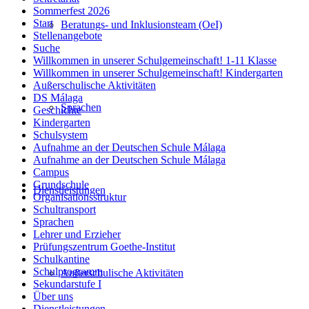
Sommerfest 2026
Start
Beratungs- und Inklusionsteam (OeI)
Stellenangebote
Suche
Willkommen in unserer Schulgemeinschaft! 1-11 Klasse
Willkommen in unserer Schulgemeinschaft! Kindergarten
Außerschulische Aktivitäten
DS Málaga
Sprachen
Geschichte
Kindergarten
Schulsystem
Aufnahme an der Deutschen Schule Málaga
Aufnahme an der Deutschen Schule Málaga
Campus
Grundschule
Dienstleistungen
Organisationsstruktur
Schultransport
Sprachen
Lehrer und Erzieher
Prüfungszentrum Goethe-Institut
Schulkantine
Schulprogramm
Außerschulische Aktivitäten
Sekundarstufe I
Über uns
Dienstleistungen