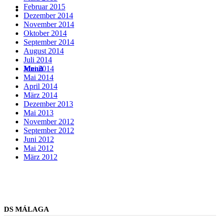
Februar 2015
Suche
Dezember 2014
November 2014
Oktober 2014
September 2014
August 2014
Juli 2014
Menü
Menü
Juni 2014
Mai 2014
April 2014
März 2014
Dezember 2013
Mai 2013
November 2012
September 2012
Juni 2012
Mai 2012
März 2012
DS MÁLAGA