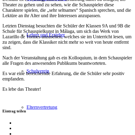
Theater zu gehen und zu sehen, wie die Schauspieler diese
Charaktere spielen, die „sehr seltsames“ Spanisch sprechen, und die
Lektüre an ihr Alter und ihre Interessen anzupassen.
Letzten Dienstag besuchten die Schüler der Klassen 9A und 9B die
Schule für Schauspielkunst in Málaga, um sich das Werk von
Lehrer und Erzieher
Lazarillo de Tormes anzusehen, welches sie im Unterricht lesen, um
zu zeigen, dass die Klassiker nicht mehr so ​​weit von heute entfernt
sind.
Nach der Veranstaltung gab es ein Kolloquium, in dem Schauspieler
alle Fragen des anwesenden Publikums beantworteten.
Schulverein
Es war eine bereichernde Erfahrung, die die Schüler sehr positiv
empfanden.
Es lebe das Theater!
Elternvertretung
Eintrag teilen
Teilen
auf
Teilen
Facebook
auf
Teilen