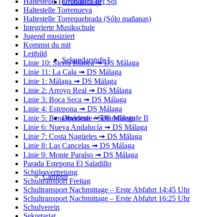
Haltestelle Torreblanca del Sol
Grundschule
Haltestelle Torrenueva
Haltestelle Torrequebrada (Sólo mañanas)
Integrierte Musikschule
Jugend musiziert
Kommst du mit
Leitbild
Sekundarstufe I
Linie 10: Sierra Blanca ➟ DS Málaga
Linie 11: La Cala ➟ DS Málaga
Linie 1: Málaga ➟ DS Málaga
Linie 2: Arroyo Real ➟ DS Málaga
Linie 3: Boca Seca ➟ DS Málaga
Linie 4: Estepona ➟ DS Málaga
Oberstufe / Sekundarstufe II
Linie 5: Benalmádena ➟ DS Málaga
Linie 6: Nueva Andalucía ➟ DS Málaga
Linie 7: Costa Nagüeles ➟ DS Málaga
Linie 8: Las Cancelas ➟ DS Málaga
Linie 9: Monte Paraíso ➟ DS Málaga
Parada Estepona El Saladillo
Schülervertretung
Campus
Schultransport Freitag
Schultransport Nachmittage – Erste Abfahrt 14:45 Uhr
Schultransport Nachmittage – Erste Abfahrt 16:25 Uhr
Schulverein
Sekretariat