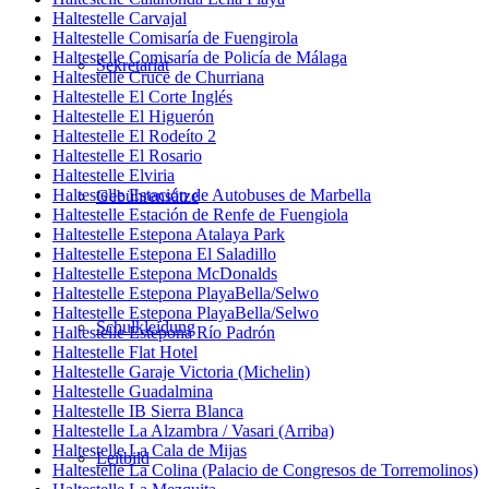
Haltestelle Carvajal
Haltestelle Comisaría de Fuengirola
Haltestelle Comisaría de Policía de Málaga
Sekretariat
Haltestelle Cruce de Churriana
Haltestelle El Corte Inglés
Haltestelle El Higuerón
Haltestelle El Rodeíto 2
Haltestelle El Rosario
Haltestelle Elviria
Haltestelle Estación de Autobuses de Marbella
Gebührensätze
Haltestelle Estación de Renfe de Fuengiola
Haltestelle Estepona Atalaya Park
Haltestelle Estepona El Saladillo
Haltestelle Estepona McDonalds
Haltestelle Estepona PlayaBella/Selwo
Haltestelle Estepona PlayaBella/Selwo
Schulkleidung
Haltestelle Estepona Río Padrón
Haltestelle Flat Hotel
Haltestelle Garaje Victoria (Michelin)
Haltestelle Guadalmina
Haltestelle IB Sierra Blanca
Haltestelle La Alzambra / Vasari (Arriba)
Haltestelle La Cala de Mijas
Leitbild
Haltestelle La Colina (Palacio de Congresos de Torremolinos)