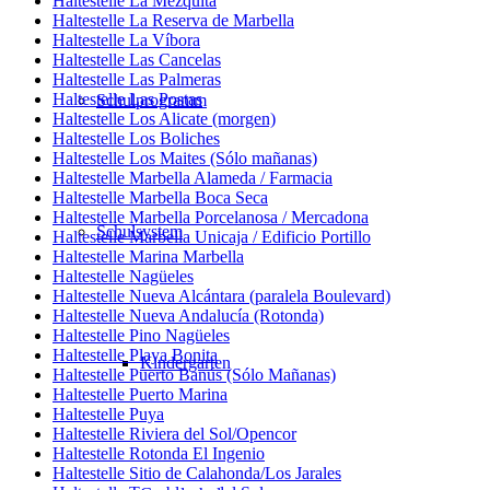
Haltestelle La Mezquita
Haltestelle La Reserva de Marbella
Haltestelle La Víbora
Haltestelle Las Cancelas
Haltestelle Las Palmeras
Haltestelle Las Postas
Schulprogramm
Haltestelle Los Alicate (morgen)
Haltestelle Los Boliches
Haltestelle Los Maites (Sólo mañanas)
Haltestelle Marbella Alameda / Farmacia
Haltestelle Marbella Boca Seca
Haltestelle Marbella Porcelanosa / Mercadona
Schulsystem
Haltestelle Marbella Unicaja / Edificio Portillo
Haltestelle Marina Marbella
Haltestelle Nagüeles
Haltestelle Nueva Alcántara (paralela Boulevard)
Haltestelle Nueva Andalucía (Rotonda)
Haltestelle Pino Nagüeles
Haltestelle Playa Bonita
Kindergarten
Haltestelle Puerto Banús (Sólo Mañanas)
Haltestelle Puerto Marina
Haltestelle Puya
Haltestelle Riviera del Sol/Opencor
Haltestelle Rotonda El Ingenio
Haltestelle Sitio de Calahonda/Los Jarales