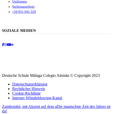
Uniformen
Stellenangebote
+34 951 041 520
SOZIALE MEDIEN
Facebook
Instagram
Youtube
LinkedIn
Deutsche Schule Málaga Colegio Alemán © Copyright 2023
Datenschutzerklärung
Rechtlicher Hinweis
Cookie-Richtlinie
Interner Whistleblowing-Kanal
Zambombá, mit Akzent auf dem a
Die magischste Zeit des Jahres ist
da!