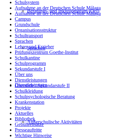
Schulsystem
Aufnahme an der Deutschen Schule Málaga
Beratungs- und Inklusionsteam (OeI)
Aufnahme an der Deutschen Schule Málaga
Campus
Grundschule
Organisationsstruktur
Schultransport
Sprachen
Lehrer und Erzieher
Sprachen
Prüfungszentrum Goethe-Institut
Schulkantine
Schulprogramm
Sekundarstufe I
Über uns
Dienstleistungen
Dienstleistungen
Oberstufe / Sekundarstufe II
Schulkleidung
Schulpsychologische Beratung
Krankenstation
Projekte
Aktuelles
Bibliothek
Außerschulische Aktivitäten
Gebührensätze
Presseauftritte
Wichtige Hinweise