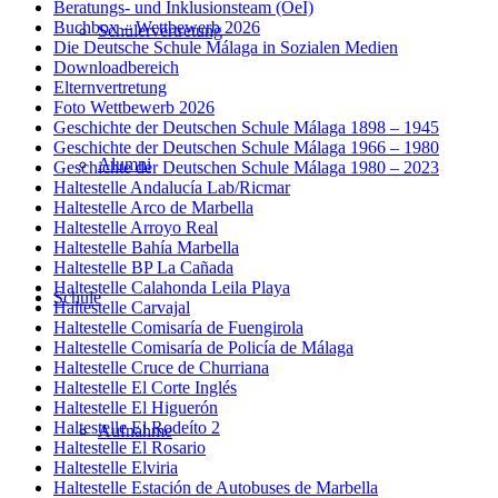
Beratungs- und Inklusionsteam (OeI)
Buchbox – Wettbewerb 2026
Schülervertretung
Die Deutsche Schule Málaga in Sozialen Medien
Downloadbereich
Elternvertretung
Foto Wettbewerb 2026
Geschichte der Deutschen Schule Málaga 1898 – 1945
Geschichte der Deutschen Schule Málaga 1966 – 1980
Alumni
Geschichte der Deutschen Schule Málaga 1980 – 2023
Haltestelle Andalucía Lab/Ricmar
Haltestelle Arco de Marbella
Haltestelle Arroyo Real
Haltestelle Bahía Marbella
Haltestelle BP La Cañada
Haltestelle Calahonda Leila Playa
Schule
Haltestelle Carvajal
Haltestelle Comisaría de Fuengirola
Haltestelle Comisaría de Policía de Málaga
Haltestelle Cruce de Churriana
Haltestelle El Corte Inglés
Haltestelle El Higuerón
Haltestelle El Rodeíto 2
Aufnahme
Haltestelle El Rosario
Haltestelle Elviria
Haltestelle Estación de Autobuses de Marbella