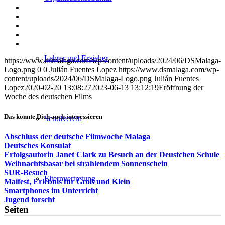
Teilen
auf
Teilen
Facebook
auf
Teilen
X
auf
Teilen
WhatsApp
auf
Per
LinkedIn
E-
Lehrer und Erzieher
https://www.dsmalaga.com/wp-content/uploads/2024/06/DSMalaga-
Mail
Logo.png
0
0
Julián Fuentes Lopez
https://www.dsmalaga.com/wp-
teilen
content/uploads/2024/06/DSMalaga-Logo.png
Julián Fuentes
Lopez
2020-02-20 13:08:27
2023-06-13 13:12:19
Eröffnung der
Woche des deutschen Films
Das könnte Dich auch interessieren
Schulverein
Abschluss der deutsche Filmwoche Malaga
Deutsches Konsulat
Erfolgsautorin Janet Clark zu Besuch an der Deustchen Schule
Weihnachtsbasar bei strahlendem Sonnenschein
SUR-Besuch
Elternvertretung
Maifest, Erlebnis für Groß und Klein
Smartphones im Unterricht
Jugend forscht
Seiten