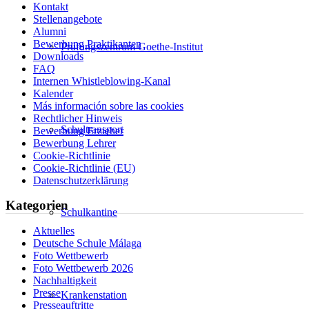
Kontakt
Stellenangebote
Alumni
Bewerbung Praktikanten
Prüfungszentrum Goethe-Institut
Downloads
FAQ
Internen Whistleblowing-Kanal
Kalender
Más información sobre las cookies
Rechtlicher Hinweis
Schultransport
Bewerbung Erzieher
Bewerbung Lehrer
Cookie-Richtlinie
Cookie-Richtlinie (EU)
Datenschutzerklärung
Kategorien
Schulkantine
Aktuelles
Deutsche Schule Málaga
Foto Wettbewerb
Foto Wettbewerb 2026
Nachhaltigkeit
Presse
Krankenstation
Presseauftritte