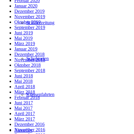
Februar 2020
Januar 2020
Dezember 2019
November 2019
Oktober 2019
Schülerzeitung
September 2019
Juni 2019
Mai 2019
März 2019
Januar 2019
Dezember 2018
Schulgarten
November 2018
Oktober 2018
September 2018
Juni 2018
Mai 2018
April 2018
März 2018
Klassenfahrten
Februar 2018
Juni 2017
Mai 2017
April 2017
März 2017
Dezember 2016
November 2016
Aktuelles