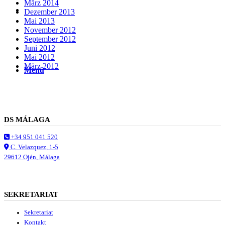
März 2014
Suche
Dezember 2013
Mai 2013
November 2012
September 2012
Juni 2012
Mai 2012
März 2012
Menü
Menü
DS MÁLAGA
+34 951 041 520
C. Velazquez, 1-5
29612 Ojén, Málaga
SEKRETARIAT
Sekretariat
Kontakt