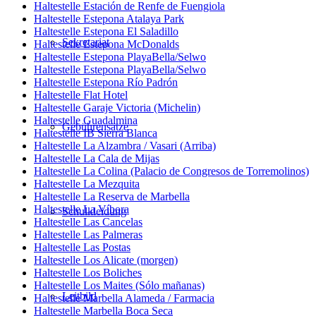
Haltestelle Estación de Renfe de Fuengiola
Haltestelle Estepona Atalaya Park
Haltestelle Estepona El Saladillo
Sekretariat
Haltestelle Estepona McDonalds
Haltestelle Estepona PlayaBella/Selwo
Haltestelle Estepona PlayaBella/Selwo
Haltestelle Estepona Río Padrón
Haltestelle Flat Hotel
Haltestelle Garaje Victoria (Michelin)
Haltestelle Guadalmina
Gebührensätze
Haltestelle IB Sierra Blanca
Haltestelle La Alzambra / Vasari (Arriba)
Haltestelle La Cala de Mijas
Haltestelle La Colina (Palacio de Congresos de Torremolinos)
Haltestelle La Mezquita
Haltestelle La Reserva de Marbella
Haltestelle La Víbora
Schulkleidung
Haltestelle Las Cancelas
Haltestelle Las Palmeras
Haltestelle Las Postas
Haltestelle Los Alicate (morgen)
Haltestelle Los Boliches
Haltestelle Los Maites (Sólo mañanas)
Leitbild
Haltestelle Marbella Alameda / Farmacia
Haltestelle Marbella Boca Seca