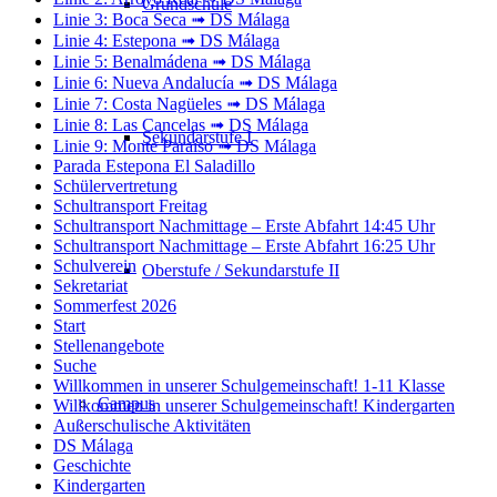
Grundschule
Linie 3: Boca Seca ➟ DS Málaga
Linie 4: Estepona ➟ DS Málaga
Linie 5: Benalmádena ➟ DS Málaga
Linie 6: Nueva Andalucía ➟ DS Málaga
Linie 7: Costa Nagüeles ➟ DS Málaga
Linie 8: Las Cancelas ➟ DS Málaga
Sekundarstufe I
Linie 9: Monte Paraíso ➟ DS Málaga
Parada Estepona El Saladillo
Schülervertretung
Schultransport Freitag
Schultransport Nachmittage – Erste Abfahrt 14:45 Uhr
Schultransport Nachmittage – Erste Abfahrt 16:25 Uhr
Schulverein
Oberstufe / Sekundarstufe II
Sekretariat
Sommerfest 2026
Start
Stellenangebote
Suche
Willkommen in unserer Schulgemeinschaft! 1-11 Klasse
Campus
Willkommen in unserer Schulgemeinschaft! Kindergarten
Außerschulische Aktivitäten
DS Málaga
Geschichte
Kindergarten