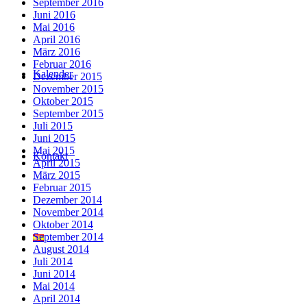
September 2016
Juni 2016
Mai 2016
April 2016
März 2016
Februar 2016
Kalender
Dezember 2015
November 2015
Oktober 2015
September 2015
Juli 2015
Juni 2015
Mai 2015
Kontakt
April 2015
März 2015
Februar 2015
Dezember 2014
November 2014
Oktober 2014
September 2014
August 2014
Juli 2014
Juni 2014
Mai 2014
April 2014