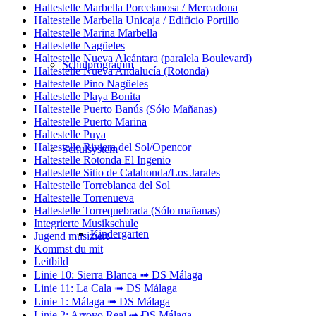
Haltestelle Marbella Porcelanosa / Mercadona
Haltestelle Marbella Unicaja / Edificio Portillo
Haltestelle Marina Marbella
Haltestelle Nagüeles
Haltestelle Nueva Alcántara (paralela Boulevard)
Schulprogramm
Haltestelle Nueva Andalucía (Rotonda)
Haltestelle Pino Nagüeles
Haltestelle Playa Bonita
Haltestelle Puerto Banús (Sólo Mañanas)
Haltestelle Puerto Marina
Haltestelle Puya
Haltestelle Riviera del Sol/Opencor
Schulsystem
Haltestelle Rotonda El Ingenio
Haltestelle Sitio de Calahonda/Los Jarales
Haltestelle Torreblanca del Sol
Haltestelle Torrenueva
Haltestelle Torrequebrada (Sólo mañanas)
Integrierte Musikschule
Kindergarten
Jugend musiziert
Kommst du mit
Leitbild
Linie 10: Sierra Blanca ➟ DS Málaga
Linie 11: La Cala ➟ DS Málaga
Linie 1: Málaga ➟ DS Málaga
Linie 2: Arroyo Real ➟ DS Málaga