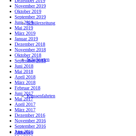
Dezember 2019
November 2019
Oktober 2019
September 2019
Juni 2019
Schülerzeitung
Mai 2019
März 2019
Januar 2019
Dezember 2018
November 2018
Oktober 2018
Schulgarten
September 2018
Juni 2018
Mai 2018
April 2018
März 2018
Februar 2018
Juni 2017
Klassenfahrten
Mai 2017
April 2017
März 2017
Dezember 2016
November 2016
September 2016
Juni 2016
Aktuelles