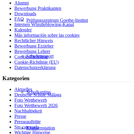
Alumni
Bewerbung Praktikanten
Downloads
FAQ
Prüfungszentrum Goethe-Institut
Internen Whistleblowing-Kanal
Kalender
Más información sobre las cookies
Rechtlicher Hinweis
Bewerbung Erzieher
Bewerbung Lehrer
Schultransport
Cookie-Richtlinie
Cookie-Richtlinie (EU)
Datenschutzerklärung
Kategorien
Aktuelles
Schulkantine
Deutsche Schule Málaga
Foto Wettbewerb
Foto Wettbewerb 2026
Nachhaltigkeit
Presse
Presseauftritte
Sin categoría
Krankenstation
Wichtige Hinweise