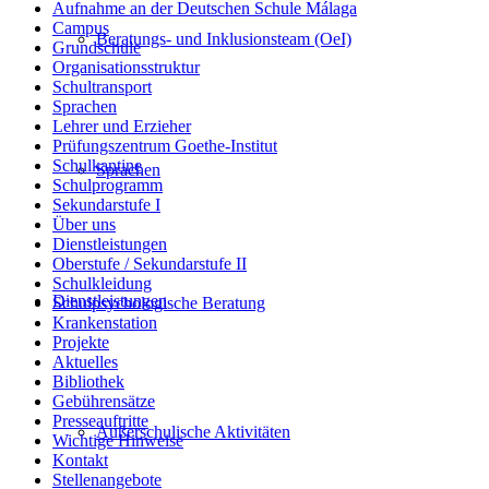
Aufnahme an der Deutschen Schule Málaga
Campus
Beratungs- und Inklusionsteam (OeI)
Grundschule
Organisationsstruktur
Schultransport
Sprachen
Lehrer und Erzieher
Prüfungszentrum Goethe-Institut
Schulkantine
Sprachen
Schulprogramm
Sekundarstufe I
Über uns
Dienstleistungen
Oberstufe / Sekundarstufe II
Schulkleidung
Dienstleistungen
Schulpsychologische Beratung
Krankenstation
Projekte
Aktuelles
Bibliothek
Gebührensätze
Presseauftritte
Außerschulische Aktivitäten
Wichtige Hinweise
Kontakt
Stellenangebote