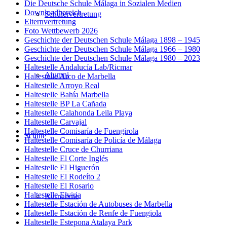
Die Deutsche Schule Málaga in Sozialen Medien
Downloadbereich
Schülervertretung
Elternvertretung
Foto Wettbewerb 2026
Geschichte der Deutschen Schule Málaga 1898 – 1945
Geschichte der Deutschen Schule Málaga 1966 – 1980
Geschichte der Deutschen Schule Málaga 1980 – 2023
Haltestelle Andalucía Lab/Ricmar
Alumni
Haltestelle Arco de Marbella
Haltestelle Arroyo Real
Haltestelle Bahía Marbella
Haltestelle BP La Cañada
Haltestelle Calahonda Leila Playa
Haltestelle Carvajal
Haltestelle Comisaría de Fuengirola
Schule
Haltestelle Comisaría de Policía de Málaga
Haltestelle Cruce de Churriana
Haltestelle El Corte Inglés
Haltestelle El Higuerón
Haltestelle El Rodeíto 2
Haltestelle El Rosario
Haltestelle Elviria
Aufnahme
Haltestelle Estación de Autobuses de Marbella
Haltestelle Estación de Renfe de Fuengiola
Haltestelle Estepona Atalaya Park