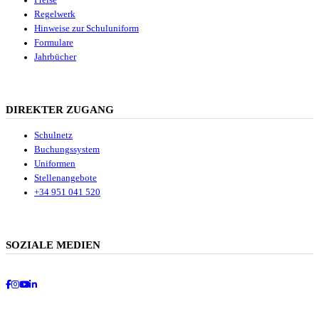
Preise
Regelwerk
Hinweise zur Schuluniform
Formulare
Jahrbücher
DIREKTER ZUGANG
Schulnetz
Buchungssystem
Uniformen
Stellenangebote
+34 951 041 520
SOZIALE MEDIEN
Facebook
Instagram
Youtube
LinkedIn