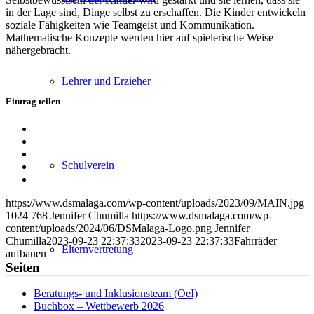
in der Lage sind, Dinge selbst zu erschaffen. Die Kinder entwickeln
soziale Fähigkeiten wie Teamgeist und Kommunikation.
Mathematische Konzepte werden hier auf spielerische Weise
nähergebracht.
Lehrer und Erzieher
Eintrag teilen
Teilen
auf
Teilen
Facebook
auf
Teilen
Schulverein
X
auf
Teilen
WhatsApp
auf
Per
LinkedIn
E-
https://www.dsmalaga.com/wp-content/uploads/2023/09/MAIN.jpg
Mail
1024
768
Jennifer Chumilla
https://www.dsmalaga.com/wp-
teilen
content/uploads/2024/06/DSMalaga-Logo.png
Jennifer
Chumilla
2023-09-23 22:37:33
2023-09-23 22:37:33
Fahrräder
Elternvertretung
aufbauen
Seiten
Beratungs- und Inklusionsteam (OeI)
Buchbox – Wettbewerb 2026