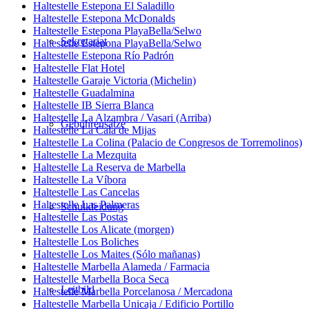
Haltestelle Estepona El Saladillo
Haltestelle Estepona McDonalds
Haltestelle Estepona PlayaBella/Selwo
Sekretariat
Haltestelle Estepona PlayaBella/Selwo
Haltestelle Estepona Río Padrón
Haltestelle Flat Hotel
Haltestelle Garaje Victoria (Michelin)
Haltestelle Guadalmina
Haltestelle IB Sierra Blanca
Haltestelle La Alzambra / Vasari (Arriba)
Gebührensätze
Haltestelle La Cala de Mijas
Haltestelle La Colina (Palacio de Congresos de Torremolinos)
Haltestelle La Mezquita
Haltestelle La Reserva de Marbella
Haltestelle La Víbora
Haltestelle Las Cancelas
Haltestelle Las Palmeras
Schulkleidung
Haltestelle Las Postas
Haltestelle Los Alicate (morgen)
Haltestelle Los Boliches
Haltestelle Los Maites (Sólo mañanas)
Haltestelle Marbella Alameda / Farmacia
Haltestelle Marbella Boca Seca
Leitbild
Haltestelle Marbella Porcelanosa / Mercadona
Haltestelle Marbella Unicaja / Edificio Portillo