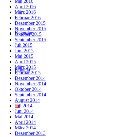
Mai 2016
April 2016
März 2016
Februar 2016
Dezember 2015
November 2015
Kalender
Oktober 2015
September 2015
Juli 2015
Juni 2015
Mai 2015
April 2015
März 2015
Kontakt
Februar 2015
Dezember 2014
November 2014
Oktober 2014
September 2014
August 2014
Juli 2014
Juni 2014
Mai 2014
April 2014
März 2014
Dezember 2013