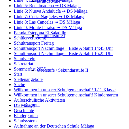
Linie 4: Estepona ➟ DS Málaga
Grundschule
Linie 5: Benalmádena ➟ DS Málaga
Linie 6: Nueva Andalucía ➟ DS Málaga
Linie 7: Costa Nagüeles ➟ DS Málaga
Linie 8: Las Cancelas ➟ DS Málaga
Linie 9: Monte Paraíso ➟ DS Málaga
Parada Estepona El Saladillo
Sekundarstufe I
Schülervertretung
Schultransport Freitag
Schultransport Nachmittage – Erste Abfahrt 14:45 Uhr
Schultransport Nachmittage – Erste Abfahrt 16:25 Uhr
Schulverein
Sekretariat
Sommerfest 2026
Oberstufe / Sekundarstufe II
Start
Stellenangebote
Suche
Willkommen in unserer Schulgemeinschaft! 1-11 Klasse
Willkommen in unserer Schulgemeinschaft! Kindergarten
Außerschulische Aktivitäten
Campus
DS Málaga
Geschichte
Kindergarten
Schulsystem
Aufnahme an der Deutschen Schule Málaga