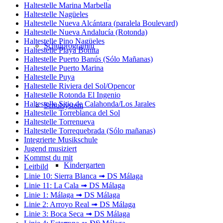
Haltestelle Marina Marbella
Haltestelle Nagüeles
Haltestelle Nueva Alcántara (paralela Boulevard)
Haltestelle Nueva Andalucía (Rotonda)
Haltestelle Pino Nagüeles
Schulprogramm
Haltestelle Playa Bonita
Haltestelle Puerto Banús (Sólo Mañanas)
Haltestelle Puerto Marina
Haltestelle Puya
Haltestelle Riviera del Sol/Opencor
Haltestelle Rotonda El Ingenio
Haltestelle Sitio de Calahonda/Los Jarales
Schulsystem
Haltestelle Torreblanca del Sol
Haltestelle Torrenueva
Haltestelle Torrequebrada (Sólo mañanas)
Integrierte Musikschule
Jugend musiziert
Kommst du mit
Kindergarten
Leitbild
Linie 10: Sierra Blanca ➟ DS Málaga
Linie 11: La Cala ➟ DS Málaga
Linie 1: Málaga ➟ DS Málaga
Linie 2: Arroyo Real ➟ DS Málaga
Linie 3: Boca Seca ➟ DS Málaga