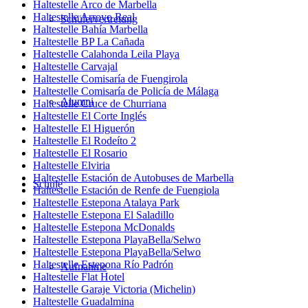
Haltestelle Arco de Marbella
Haltestelle Arroyo Real
Schülervertretung
Haltestelle Bahía Marbella
Haltestelle BP La Cañada
Haltestelle Calahonda Leila Playa
Haltestelle Carvajal
Haltestelle Comisaría de Fuengirola
Haltestelle Comisaría de Policía de Málaga
Alumni
Haltestelle Cruce de Churriana
Haltestelle El Corte Inglés
Haltestelle El Higuerón
Haltestelle El Rodeíto 2
Haltestelle El Rosario
Haltestelle Elviria
Haltestelle Estación de Autobuses de Marbella
Schule
Haltestelle Estación de Renfe de Fuengiola
Haltestelle Estepona Atalaya Park
Haltestelle Estepona El Saladillo
Haltestelle Estepona McDonalds
Haltestelle Estepona PlayaBella/Selwo
Haltestelle Estepona PlayaBella/Selwo
Haltestelle Estepona Río Padrón
Aufnahme
Haltestelle Flat Hotel
Haltestelle Garaje Victoria (Michelin)
Haltestelle Guadalmina