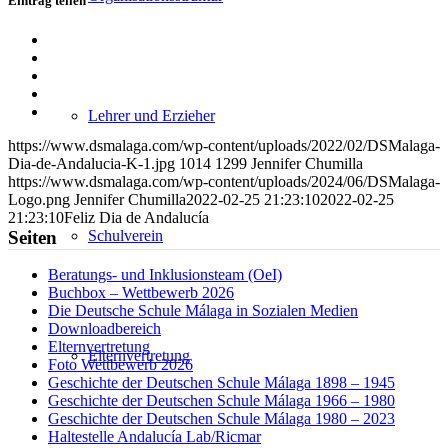
Eintrag teilen
Teilen
auf
Teilen
Facebook
auf
Teilen
X
auf
Teilen
WhatsApp
auf
Per
Lehrer und Erzieher
LinkedIn
E-
https://www.dsmalaga.com/wp-content/uploads/2022/02/DSMalaga-
Mail
Dia-de-Andalucia-K-1.jpg
1014
1299
Jennifer Chumilla
teilen
https://www.dsmalaga.com/wp-content/uploads/2024/06/DSMalaga-
Logo.png
Jennifer Chumilla
2022-02-25 21:23:10
2022-02-25
21:23:10
Feliz Dia de Andalucía
Schulverein
Seiten
Beratungs- und Inklusionsteam (OeI)
Buchbox – Wettbewerb 2026
Die Deutsche Schule Málaga in Sozialen Medien
Downloadbereich
Elternvertretung
Elternvertretung
Foto Wettbewerb 2026
Geschichte der Deutschen Schule Málaga 1898 – 1945
Geschichte der Deutschen Schule Málaga 1966 – 1980
Geschichte der Deutschen Schule Málaga 1980 – 2023
Haltestelle Andalucía Lab/Ricmar