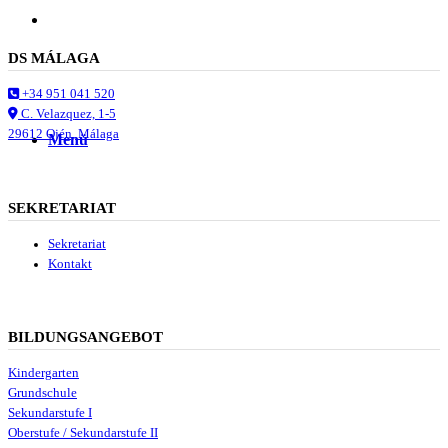
Suche
DS MÁLAGA
+34 951 041 520
C. Velazquez, 1-5
29612 Ojén, Málaga
Menü
Menü
SEKRETARIAT
Sekretariat
Kontakt
BILDUNGSANGEBOT
Kindergarten
Grundschule
Sekundarstufe I
Oberstufe / Sekundarstufe II