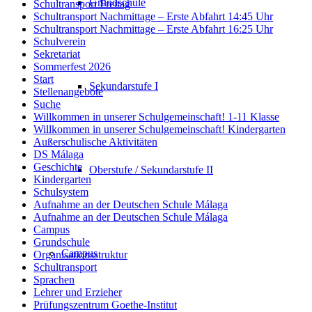
Grundschule
Schultransport Freitag
Schultransport Nachmittage – Erste Abfahrt 14:45 Uhr
Schultransport Nachmittage – Erste Abfahrt 16:25 Uhr
Schulverein
Sekretariat
Sommerfest 2026
Start
Sekundarstufe I
Stellenangebote
Suche
Willkommen in unserer Schulgemeinschaft! 1-11 Klasse
Willkommen in unserer Schulgemeinschaft! Kindergarten
Außerschulische Aktivitäten
DS Málaga
Geschichte
Oberstufe / Sekundarstufe II
Kindergarten
Schulsystem
Aufnahme an der Deutschen Schule Málaga
Aufnahme an der Deutschen Schule Málaga
Campus
Grundschule
Campus
Organisationsstruktur
Schultransport
Sprachen
Lehrer und Erzieher
Prüfungszentrum Goethe-Institut