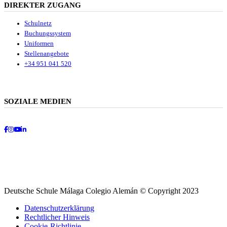
DIREKTER ZUGANG
Schulnetz
Buchungssystem
Uniformen
Stellenangebote
+34 951 041 520
SOZIALE MEDIEN
Facebook
Instagram
Youtube
LinkedIn
Deutsche Schule Málaga Colegio Alemán © Copyright 2023
Datenschutzerklärung
Rechtlicher Hinweis
Cookie-Richtlinie