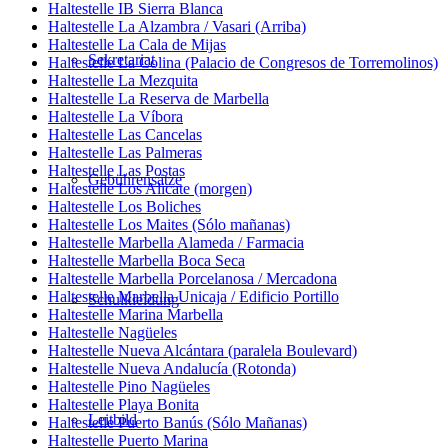
Haltestelle IB Sierra Blanca
Haltestelle La Alzambra / Vasari (Arriba)
Haltestelle La Cala de Mijas
Sekretariat
Haltestelle La Colina (Palacio de Congresos de Torremolinos)
Haltestelle La Mezquita
Haltestelle La Reserva de Marbella
Haltestelle La Víbora
Haltestelle Las Cancelas
Haltestelle Las Palmeras
Haltestelle Las Postas
Gebührensätze
Haltestelle Los Alicate (morgen)
Haltestelle Los Boliches
Haltestelle Los Maites (Sólo mañanas)
Haltestelle Marbella Alameda / Farmacia
Haltestelle Marbella Boca Seca
Haltestelle Marbella Porcelanosa / Mercadona
Haltestelle Marbella Unicaja / Edificio Portillo
Schulkleidung
Haltestelle Marina Marbella
Haltestelle Nagüeles
Haltestelle Nueva Alcántara (paralela Boulevard)
Haltestelle Nueva Andalucía (Rotonda)
Haltestelle Pino Nagüeles
Haltestelle Playa Bonita
Leitbild
Haltestelle Puerto Banús (Sólo Mañanas)
Haltestelle Puerto Marina