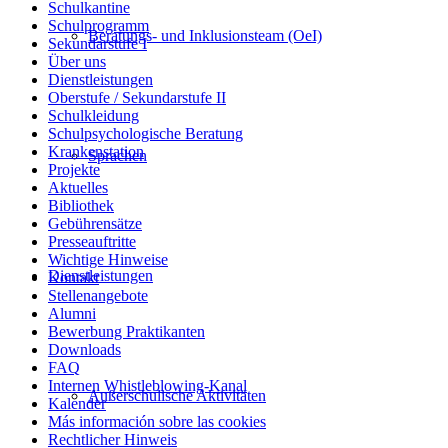
Schulkantine
Schulprogramm
Beratungs- und Inklusionsteam (OeI)
Sekundarstufe I
Über uns
Dienstleistungen
Oberstufe / Sekundarstufe II
Schulkleidung
Schulpsychologische Beratung
Krankenstation
Sprachen
Projekte
Aktuelles
Bibliothek
Gebührensätze
Presseauftritte
Wichtige Hinweise
Dienstleistungen
Kontakt
Stellenangebote
Alumni
Bewerbung Praktikanten
Downloads
FAQ
Internen Whistleblowing-Kanal
Außerschulische Aktivitäten
Kalender
Más información sobre las cookies
Rechtlicher Hinweis