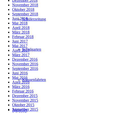
Dezember 2018
November 2018
Oktober 2018
September 2018
Juni 2018
Schülerzeitung
Mai 2018
April 2018
März 2018
Februar 2018
Juni 2017
Mai 2017
Schulgarten
April 2017
März 2017
Dezember 2016
November 2016
September 2016
Juni 2016
Mai 2016
Klassenfahrten
April 2016
März 2016
Februar 2016
Dezember 2015
November 2015
Oktober 2015
September 2015
Aktuelles