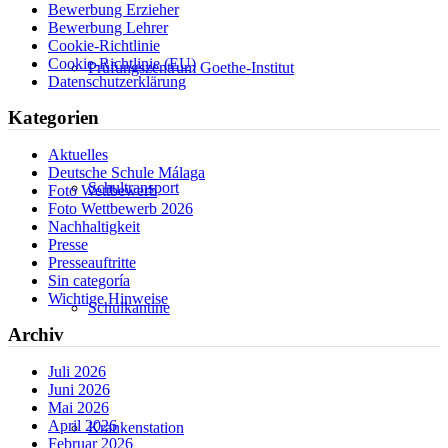
Bewerbung Erzieher
Bewerbung Lehrer
Cookie-Richtlinie
Cookie-Richtlinie (EU)
Prüfungszentrum Goethe-Institut
Datenschutzerklärung
Kategorien
Aktuelles
Deutsche Schule Málaga
Schultransport
Foto Wettbewerb
Foto Wettbewerb 2026
Nachhaltigkeit
Presse
Presseauftritte
Sin categoría
Wichtige Hinweise
Schulkantine
Archiv
Juli 2026
Juni 2026
Mai 2026
April 2026
Krankenstation
Februar 2026