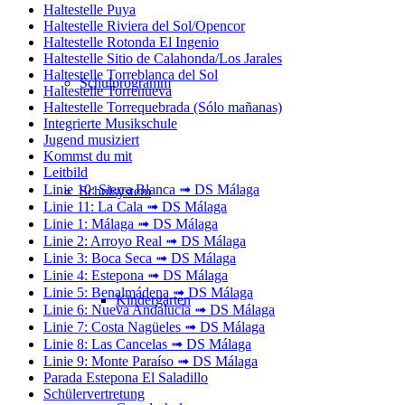
Haltestelle Puya
Haltestelle Riviera del Sol/Opencor
Haltestelle Rotonda El Ingenio
Haltestelle Sitio de Calahonda/Los Jarales
Haltestelle Torreblanca del Sol
Schulprogramm
Haltestelle Torrenueva
Haltestelle Torrequebrada (Sólo mañanas)
Integrierte Musikschule
Jugend musiziert
Kommst du mit
Leitbild
Linie 10: Sierra Blanca ➟ DS Málaga
Schulsystem
Linie 11: La Cala ➟ DS Málaga
Linie 1: Málaga ➟ DS Málaga
Linie 2: Arroyo Real ➟ DS Málaga
Linie 3: Boca Seca ➟ DS Málaga
Linie 4: Estepona ➟ DS Málaga
Linie 5: Benalmádena ➟ DS Málaga
Kindergarten
Linie 6: Nueva Andalucía ➟ DS Málaga
Linie 7: Costa Nagüeles ➟ DS Málaga
Linie 8: Las Cancelas ➟ DS Málaga
Linie 9: Monte Paraíso ➟ DS Málaga
Parada Estepona El Saladillo
Schülervertretung