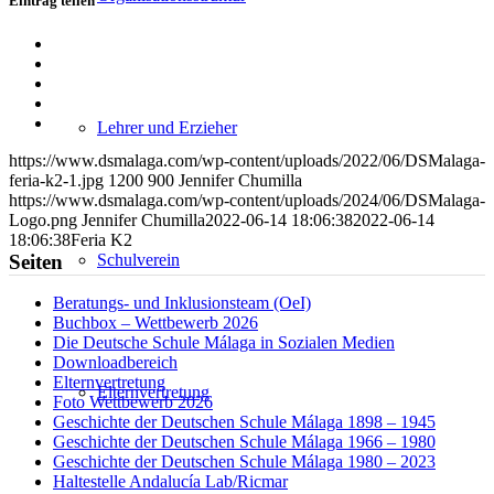
Eintrag teilen
Teilen
auf
Teilen
Facebook
auf
Teilen
X
auf
Teilen
WhatsApp
auf
Per
Lehrer und Erzieher
LinkedIn
E-
https://www.dsmalaga.com/wp-content/uploads/2022/06/DSMalaga-
Mail
feria-k2-1.jpg
1200
900
Jennifer Chumilla
teilen
https://www.dsmalaga.com/wp-content/uploads/2024/06/DSMalaga-
Logo.png
Jennifer Chumilla
2022-06-14 18:06:38
2022-06-14
18:06:38
Feria K2
Schulverein
Seiten
Beratungs- und Inklusionsteam (OeI)
Buchbox – Wettbewerb 2026
Die Deutsche Schule Málaga in Sozialen Medien
Downloadbereich
Elternvertretung
Elternvertretung
Foto Wettbewerb 2026
Geschichte der Deutschen Schule Málaga 1898 – 1945
Geschichte der Deutschen Schule Málaga 1966 – 1980
Geschichte der Deutschen Schule Málaga 1980 – 2023
Haltestelle Andalucía Lab/Ricmar