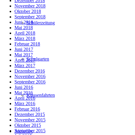
Dezember 2018
November 2018
Oktober 2018
September 2018
Juni 2018
Schülerzeitung
Mai 2018
April 2018
März 2018
Februar 2018
Juni 2017
Mai 2017
Schulgarten
April 2017
März 2017
Dezember 2016
November 2016
September 2016
Juni 2016
Mai 2016
Klassenfahrten
April 2016
März 2016
Februar 2016
Dezember 2015
November 2015
Oktober 2015
September 2015
Aktuelles