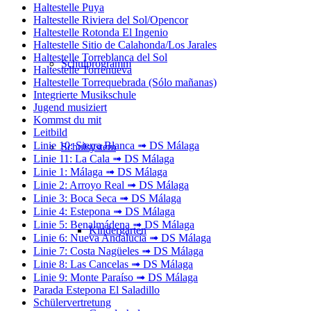
Haltestelle Puya
Haltestelle Riviera del Sol/Opencor
Haltestelle Rotonda El Ingenio
Haltestelle Sitio de Calahonda/Los Jarales
Haltestelle Torreblanca del Sol
Schulprogramm
Haltestelle Torrenueva
Haltestelle Torrequebrada (Sólo mañanas)
Integrierte Musikschule
Jugend musiziert
Kommst du mit
Leitbild
Linie 10: Sierra Blanca ➟ DS Málaga
Schulsystem
Linie 11: La Cala ➟ DS Málaga
Linie 1: Málaga ➟ DS Málaga
Linie 2: Arroyo Real ➟ DS Málaga
Linie 3: Boca Seca ➟ DS Málaga
Linie 4: Estepona ➟ DS Málaga
Linie 5: Benalmádena ➟ DS Málaga
Kindergarten
Linie 6: Nueva Andalucía ➟ DS Málaga
Linie 7: Costa Nagüeles ➟ DS Málaga
Linie 8: Las Cancelas ➟ DS Málaga
Linie 9: Monte Paraíso ➟ DS Málaga
Parada Estepona El Saladillo
Schülervertretung