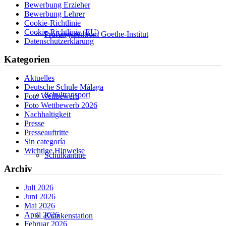
Bewerbung Erzieher
Bewerbung Lehrer
Cookie-Richtlinie
Cookie-Richtlinie (EU)
Prüfungszentrum Goethe-Institut
Datenschutzerklärung
Kategorien
Aktuelles
Deutsche Schule Málaga
Schultransport
Foto Wettbewerb
Foto Wettbewerb 2026
Nachhaltigkeit
Presse
Presseauftritte
Sin categoría
Wichtige Hinweise
Schulkantine
Archiv
Juli 2026
Juni 2026
Mai 2026
April 2026
Krankenstation
Februar 2026