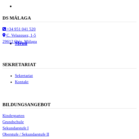
Suche
DS MÁLAGA
+34 951 041 520
C. Velazquez, 1-5
29612 Ojén, Málaga
Menü
Menü
SEKRETARIAT
Sekretariat
Kontakt
BILDUNGSANGEBOT
Kindergarten
Grundschule
Sekundarstufe I
Oberstufe / Sekundarstufe II