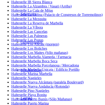
Haltestelle IB Sierra Blanca
Haltestelle La Alzambra / Vasari (Arriba)
Haltestelle La Cala de Mijas
Sekretariat
Haltestelle La Colina (Palacio de Congresos de Torremolinos)
Haltestelle La Mezquita
Haltestelle La Reserva de Marbella
Haltestelle La Víbora
Haltestelle Las Cancelas
Haltestelle Las Palmeras
Haltestelle Las Postas
Gebührensätze
Haltestelle Los Alicate (morgen)
Haltestelle Los Boliches
Haltestelle Los Maites (Sólo mañanas)
Haltestelle Marbella Alameda / Farmacia
Haltestelle Marbella Boca Seca
Haltestelle Marbella Porcelanosa / Mercadona
Haltestelle Marbella Unicaja / Edificio Portillo
Schulkleidung
Haltestelle Marina Marbella
Haltestelle Nagüeles
Haltestelle Nueva Alcántara (paralela Boulevard)
Haltestelle Nueva Andalucía (Rotonda)
Haltestelle Pino Nagüeles
Haltestelle Playa Bonita
Leitbild
Haltestelle Puerto Banús (Sólo Mañanas)
Haltestelle Puerto Marina