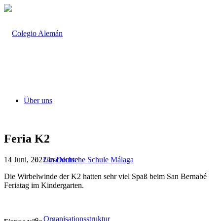
Über uns
Feria K2
14 Juni, 2022
/
in
Deutsche Schule Málaga
Geschichte
Die Wirbelwinde der K2 hatten sehr viel Spaß beim San Bernabé
Feriatag im Kindergarten.
Organisationsstruktur