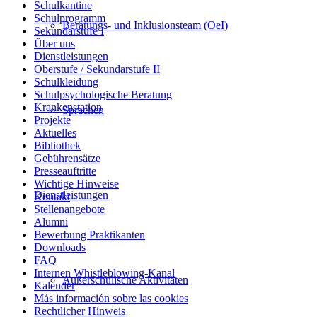
Schulkantine
Schulprogramm
Beratungs- und Inklusionsteam (OeI)
Sekundarstufe I
Über uns
Dienstleistungen
Oberstufe / Sekundarstufe II
Schulkleidung
Schulpsychologische Beratung
Krankenstation
Sprachen
Projekte
Aktuelles
Bibliothek
Gebührensätze
Presseauftritte
Wichtige Hinweise
Dienstleistungen
Kontakt
Stellenangebote
Alumni
Bewerbung Praktikanten
Downloads
FAQ
Internen Whistleblowing-Kanal
Außerschulische Aktivitäten
Kalender
Más información sobre las cookies
Rechtlicher Hinweis