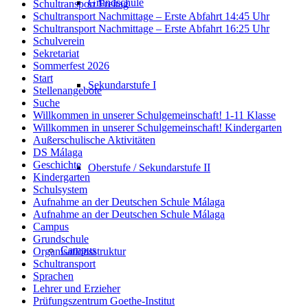
Grundschule
Schultransport Freitag
Schultransport Nachmittage – Erste Abfahrt 14:45 Uhr
Schultransport Nachmittage – Erste Abfahrt 16:25 Uhr
Schulverein
Sekretariat
Sommerfest 2026
Start
Sekundarstufe I
Stellenangebote
Suche
Willkommen in unserer Schulgemeinschaft! 1-11 Klasse
Willkommen in unserer Schulgemeinschaft! Kindergarten
Außerschulische Aktivitäten
DS Málaga
Geschichte
Oberstufe / Sekundarstufe II
Kindergarten
Schulsystem
Aufnahme an der Deutschen Schule Málaga
Aufnahme an der Deutschen Schule Málaga
Campus
Grundschule
Campus
Organisationsstruktur
Schultransport
Sprachen
Lehrer und Erzieher
Prüfungszentrum Goethe-Institut