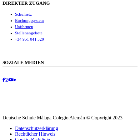
DIREKTER ZUGANG
Schulnetz
Buchungssystem
Uniformen
Stellenangebote
+34 951 041 520
SOZIALE MEDIEN
Facebook
Instagram
Youtube
LinkedIn
Deutsche Schule Málaga Colegio Alemán © Copyright 2023
Datenschutzerklärung
Rechtlicher Hinweis
Cookie-Richtlinie