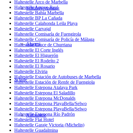
Haltestelle Arco de Marbella
Haltestelle Arroyo Real
Schülervertretung
Haltestelle Bahía Marbella
Haltestelle BP La Cañada
Haltestelle Calahonda Leila Playa
Haltestelle Carvajal
Haltestelle Comisaría de Fuengirola
Haltestelle Comisaría de Policía de Málaga
Alumni
Haltestelle Cruce de Churriana
Haltestelle El Corte Inglés
Haltestelle El Higuerón
Haltestelle El Rodeíto 2
Haltestelle El Rosario
Haltestelle Elviria
Haltestelle Estación de Autobuses de Marbella
Schule
Haltestelle Estación de Renfe de Fuengiola
Haltestelle Estepona Atalaya Park
Haltestelle Estepona El Saladillo
Haltestelle Estepona McDonalds
Haltestelle Estepona PlayaBella/Selwo
Haltestelle Estepona PlayaBella/Selwo
Haltestelle Estepona Río Padrón
Aufnahme
Haltestelle Flat Hotel
Haltestelle Garaje Victoria (Michelin)
Haltestelle Guadalmina