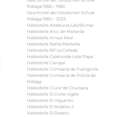
Geschichte der Deutschen Schule
Málaga 1966 – 1980
Geschichte der Deutschen Schule
Málaga 1980 – 2023
Haltestelle Andalucía Lab/Ricmar
Haltestelle Arco de Marbella
Haltestelle Arroyo Real
Haltestelle Bahía Marbella
Haltestelle BP La Cañada
Haltestelle Calahonda Leila Playa
Haltestelle Carvajal
Haltestelle Comisaría de Fuengirola
Haltestelle Comisaría de Policía de
Málaga
Haltestelle Cruce de Churriana
Haltestelle El Corte Inglés
Haltestelle El Higuerón
Haltestelle El Rodeíto 2
Haltestelle El Rosario