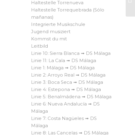
Haltestelle Torrenueva
Haltestelle Torrequebrada (Sólo
mañanas)
Integrierte Musikschule
Jugend musiziert
Kommst du mit
Leitbild
Linie 10: Sierra Blanca ➟ DS Málaga
Linie 11: La Cala ➟ DS Málaga
Linie 1: Málaga ➟ DS Málaga
Linie 2: Arroyo Real ➟ DS Málaga
Linie 3: Boca Seca ➟ DS Málaga
Linie 4: Estepona ➟ DS Málaga
Linie 5: Benalmádena ➟ DS Málaga
Linie 6: Nueva Andalucía ➟ DS
Málaga
Linie 7: Costa Nagüeles ➟ DS
Málaga
Linie 8: Las Cancelas ➟ DS Málaga