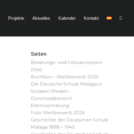
n
Projekte
Aktuelles
Kalender
Kontakt
Seiten
Beratungs- und Inklusionsteam
(OeI)
Buchbox – Wettbewerb 2026
Die Deutsche Schule Málaga in
Sozialen Medien
Downloadbereich
Elternvertretung
Foto Wettbewerb 2026
Geschichte der Deutschen Schule
Málaga 1898 – 1945