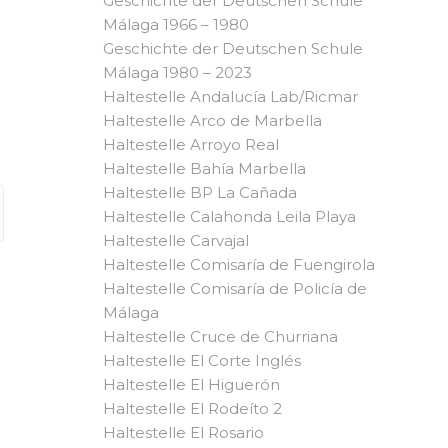
Geschichte der Deutschen Schule
Málaga 1966 – 1980
Geschichte der Deutschen Schule
Málaga 1980 – 2023
Haltestelle Andalucía Lab/Ricmar
Haltestelle Arco de Marbella
Haltestelle Arroyo Real
Haltestelle Bahía Marbella
Haltestelle BP La Cañada
Haltestelle Calahonda Leila Playa
Haltestelle Carvajal
Haltestelle Comisaría de Fuengirola
Haltestelle Comisaría de Policía de
Málaga
Haltestelle Cruce de Churriana
Haltestelle El Corte Inglés
Haltestelle El Higuerón
Haltestelle El Rodeíto 2
Haltestelle El Rosario