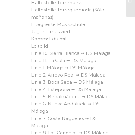
Haltestelle Torrenueva
Haltestelle Torrequebrada (Sólo
mañanas)
Integrierte Musikschule
Jugend musiziert
Kommst du mit
Leitbild
Linie 10: Sierra Blanca ➟ DS Málaga
Linie 11: La Cala ➟ DS Málaga
Linie 1: Málaga ➟ DS Málaga
Linie 2: Arroyo Real ➟ DS Málaga
Linie 3: Boca Seca ➟ DS Málaga
Linie 4: Estepona ➟ DS Málaga
Linie 5: Benalmádena ➟ DS Málaga
Linie 6: Nueva Andalucía ➟ DS
Málaga
Linie 7: Costa Nagüeles ➟ DS
Málaga
Linie 8: Las Cancelas ➟ DS Málaga