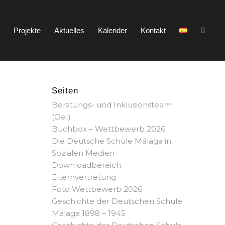
n
Projekte
Aktuelles
Kalender
Kontakt
Seiten
Beratungs- und Inklusionsteam
(OeI)
Buchbox – Wettbewerb 2026
Die Deutsche Schule Málaga in
Sozialen Medien
Downloadbereich
Elternvertretung
Foto Wettbewerb 2026
Geschichte der Deutschen Schule
Málaga 1898 – 1945