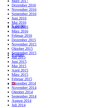
März 2017
Dezember 2016
November 2016
September 2016
Juni 2016
Mai 2016
Kalender
April 2016
März 2016
Februar 2016
Dezember 2015
November 2015
Oktober 2015
September 2015
Kontakt
Juli 2015
Juni 2015
Mai 2015
April 2015
März 2015
Februar 2015
Dezember 2014
November 2014
Oktober 2014
September 2014
August 2014
Juli 2014