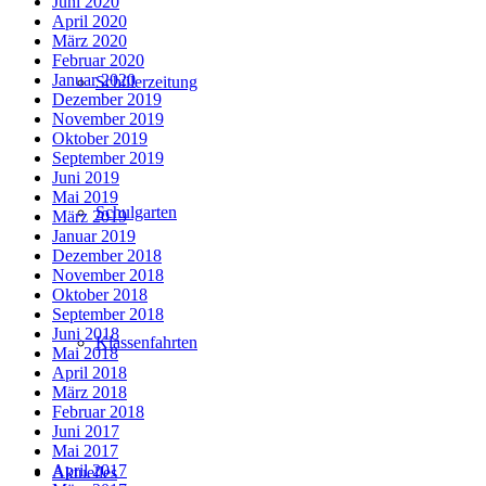
Juni 2020
April 2020
März 2020
Februar 2020
Januar 2020
Schülerzeitung
Dezember 2019
November 2019
Oktober 2019
September 2019
Juni 2019
Mai 2019
Schulgarten
März 2019
Januar 2019
Dezember 2018
November 2018
Oktober 2018
September 2018
Juni 2018
Klassenfahrten
Mai 2018
April 2018
März 2018
Februar 2018
Juni 2017
Mai 2017
April 2017
Aktuelles