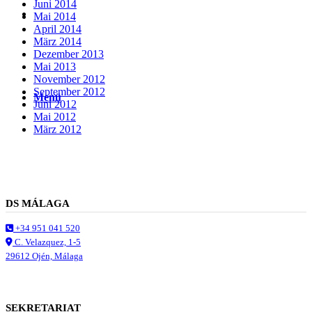
Juni 2014
Suche
Mai 2014
April 2014
März 2014
Dezember 2013
Mai 2013
November 2012
September 2012
Menü
Menü
Juni 2012
Mai 2012
März 2012
DS MÁLAGA
+34 951 041 520
C. Velazquez, 1-5
29612 Ojén, Málaga
SEKRETARIAT