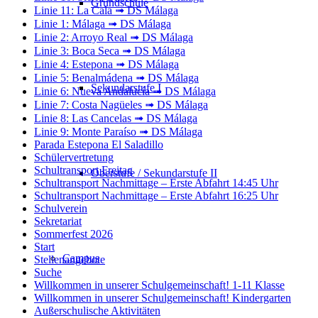
Grundschule
Linie 11: La Cala ➟ DS Málaga
Linie 1: Málaga ➟ DS Málaga
Linie 2: Arroyo Real ➟ DS Málaga
Linie 3: Boca Seca ➟ DS Málaga
Linie 4: Estepona ➟ DS Málaga
Linie 5: Benalmádena ➟ DS Málaga
Sekundarstufe I
Linie 6: Nueva Andalucía ➟ DS Málaga
Linie 7: Costa Nagüeles ➟ DS Málaga
Linie 8: Las Cancelas ➟ DS Málaga
Linie 9: Monte Paraíso ➟ DS Málaga
Parada Estepona El Saladillo
Schülervertretung
Schultransport Freitag
Oberstufe / Sekundarstufe II
Schultransport Nachmittage – Erste Abfahrt 14:45 Uhr
Schultransport Nachmittage – Erste Abfahrt 16:25 Uhr
Schulverein
Sekretariat
Sommerfest 2026
Start
Campus
Stellenangebote
Suche
Willkommen in unserer Schulgemeinschaft! 1-11 Klasse
Willkommen in unserer Schulgemeinschaft! Kindergarten
Außerschulische Aktivitäten