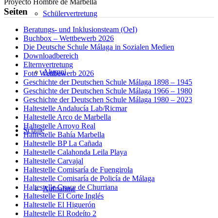
Proyecto Hombre de Marbella
Seiten
Schülervertretung
Beratungs- und Inklusionsteam (OeI)
Buchbox – Wettbewerb 2026
Die Deutsche Schule Málaga in Sozialen Medien
Downloadbereich
Elternvertretung
Alumni
Foto Wettbewerb 2026
Geschichte der Deutschen Schule Málaga 1898 – 1945
Geschichte der Deutschen Schule Málaga 1966 – 1980
Geschichte der Deutschen Schule Málaga 1980 – 2023
Haltestelle Andalucía Lab/Ricmar
Haltestelle Arco de Marbella
Haltestelle Arroyo Real
Schule
Haltestelle Bahía Marbella
Haltestelle BP La Cañada
Haltestelle Calahonda Leila Playa
Haltestelle Carvajal
Haltestelle Comisaría de Fuengirola
Haltestelle Comisaría de Policía de Málaga
Haltestelle Cruce de Churriana
Aufnahme
Haltestelle El Corte Inglés
Haltestelle El Higuerón
Haltestelle El Rodeíto 2