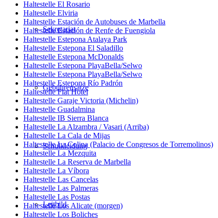
Haltestelle El Rosario
Haltestelle Elviria
Haltestelle Estación de Autobuses de Marbella
Sekretariat
Haltestelle Estación de Renfe de Fuengiola
Haltestelle Estepona Atalaya Park
Haltestelle Estepona El Saladillo
Haltestelle Estepona McDonalds
Haltestelle Estepona PlayaBella/Selwo
Haltestelle Estepona PlayaBella/Selwo
Haltestelle Estepona Río Padrón
Gebührensätze
Haltestelle Flat Hotel
Haltestelle Garaje Victoria (Michelin)
Haltestelle Guadalmina
Haltestelle IB Sierra Blanca
Haltestelle La Alzambra / Vasari (Arriba)
Haltestelle La Cala de Mijas
Haltestelle La Colina (Palacio de Congresos de Torremolinos)
Schulkleidung
Haltestelle La Mezquita
Haltestelle La Reserva de Marbella
Haltestelle La Víbora
Haltestelle Las Cancelas
Haltestelle Las Palmeras
Haltestelle Las Postas
Leitbild
Haltestelle Los Alicate (morgen)
Haltestelle Los Boliches