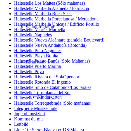
Haltestelle Los Maites (Sólo mañanas)
Haltestelle Marbella Alameda / Farmacia
Haltestelle Marbella Boca Seca
Haltestelle Marbella Porcelanosa / Mercadona
Haltestelle Marbella Unicaja / Edificio Portillo
Schulprogramm
Haltestelle Marina Marbella
Haltestelle Nagüeles
Haltestelle Nueva Alcántara (paralela Boulevard)
Haltestelle Nueva Andalucía (Rotonda)
Haltestelle Pino Nagüeles
Haltestelle Playa Bonita
Haltestelle Puerto Banús (Sólo Mañanas)
Schulsystem
Haltestelle Puerto Marina
Haltestelle Puya
Haltestelle Riviera del Sol/Opencor
Haltestelle Rotonda El Ingenio
Haltestelle Sitio de Calahonda/Los Jarales
Haltestelle Torreblanca del Sol
Kindergarten
Haltestelle Torrenueva
Haltestelle Torrequebrada (Sólo mañanas)
Integrierte Musikschule
Jugend musiziert
Kommst du mit
Leitbild
Linie 10: Sierra Blanca ➟ DS Málaga