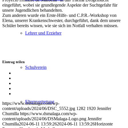
eingeführt, wobei sie grundlegende Aspekte der Suchtgefahr für
unsere Jugendlichen behandelten.
Zum anderen wurde ein Erste-Hilfe- und C.P.R.-Workshop von
Elena, unserer Krankenschwester, durchgeführt, dank dem unsere
Schüler bereits wissen, wie sie sich im Notfall verhalten müssen.
Lehrer und Erzieher
Eintrag teilen
Schulverein
Teilen
auf
Teilen
Facebook
auf
Teilen
X
auf
Teilen
WhatsApp
auf
Per
LinkedIn
E-
Elternvertretung
https://www.dsmalaga.com/wp-
Mail
content/uploads/2024/06/DSC_5552.jpg
1282
1920
Jennifer
teilen
Chumilla
https://www.dsmalaga.com/wp-
content/uploads/2024/06/DSMalaga-Logo.png
Jennifer
Chumilla
2024-06-11 13:59:26
2024-06-11 13:59:26
Horizonte