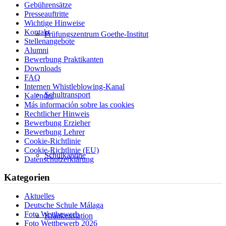
Gebührensätze
Presseauftritte
Wichtige Hinweise
Kontakt
Prüfungszentrum Goethe-Institut
Stellenangebote
Alumni
Bewerbung Praktikanten
Downloads
FAQ
Internen Whistleblowing-Kanal
Schultransport
Kalender
Más información sobre las cookies
Rechtlicher Hinweis
Bewerbung Erzieher
Bewerbung Lehrer
Cookie-Richtlinie
Cookie-Richtlinie (EU)
Schulkantine
Datenschutzerklärung
Kategorien
Aktuelles
Deutsche Schule Málaga
Foto Wettbewerb
Krankenstation
Foto Wettbewerb 2026