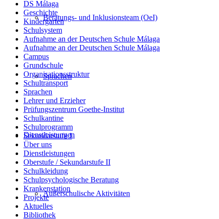
DS Málaga
Geschichte
Beratungs- und Inklusionsteam (OeI)
Kindergarten
Schulsystem
Aufnahme an der Deutschen Schule Málaga
Aufnahme an der Deutschen Schule Málaga
Campus
Grundschule
Organisationsstruktur
Sprachen
Schultransport
Sprachen
Lehrer und Erzieher
Prüfungszentrum Goethe-Institut
Schulkantine
Schulprogramm
Dienstleistungen
Sekundarstufe I
Über uns
Dienstleistungen
Oberstufe / Sekundarstufe II
Schulkleidung
Schulpsychologische Beratung
Krankenstation
Außerschulische Aktivitäten
Projekte
Aktuelles
Bibliothek