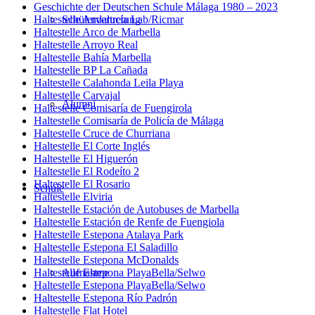
Geschichte der Deutschen Schule Málaga 1980 – 2023
Haltestelle Andalucía Lab/Ricmar
Schülervertretung
Haltestelle Arco de Marbella
Haltestelle Arroyo Real
Haltestelle Bahía Marbella
Haltestelle BP La Cañada
Haltestelle Calahonda Leila Playa
Haltestelle Carvajal
Alumni
Haltestelle Comisaría de Fuengirola
Haltestelle Comisaría de Policía de Málaga
Haltestelle Cruce de Churriana
Haltestelle El Corte Inglés
Haltestelle El Higuerón
Haltestelle El Rodeíto 2
Haltestelle El Rosario
Schule
Haltestelle Elviria
Haltestelle Estación de Autobuses de Marbella
Haltestelle Estación de Renfe de Fuengiola
Haltestelle Estepona Atalaya Park
Haltestelle Estepona El Saladillo
Haltestelle Estepona McDonalds
Haltestelle Estepona PlayaBella/Selwo
Aufnahme
Haltestelle Estepona PlayaBella/Selwo
Haltestelle Estepona Río Padrón
Haltestelle Flat Hotel