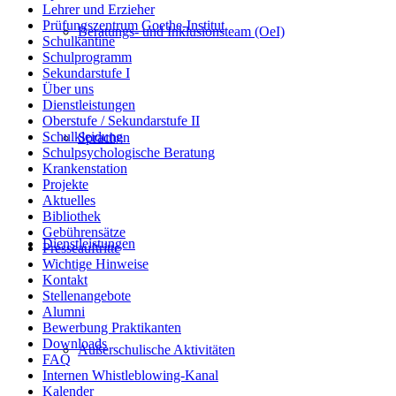
Lehrer und Erzieher
Prüfungszentrum Goethe-Institut
Beratungs- und Inklusionsteam (OeI)
Schulkantine
Schulprogramm
Sekundarstufe I
Über uns
Dienstleistungen
Oberstufe / Sekundarstufe II
Schulkleidung
Sprachen
Schulpsychologische Beratung
Krankenstation
Projekte
Aktuelles
Bibliothek
Gebührensätze
Dienstleistungen
Presseauftritte
Wichtige Hinweise
Kontakt
Stellenangebote
Alumni
Bewerbung Praktikanten
Downloads
Außerschulische Aktivitäten
FAQ
Internen Whistleblowing-Kanal
Kalender