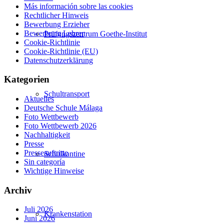
Más información sobre las cookies
Rechtlicher Hinweis
Bewerbung Erzieher
Bewerbung Lehrer
Prüfungszentrum Goethe-Institut
Cookie-Richtlinie
Cookie-Richtlinie (EU)
Datenschutzerklärung
Kategorien
Schultransport
Aktuelles
Deutsche Schule Málaga
Foto Wettbewerb
Foto Wettbewerb 2026
Nachhaltigkeit
Presse
Presseauftritte
Schulkantine
Sin categoría
Wichtige Hinweise
Archiv
Juli 2026
Krankenstation
Juni 2026