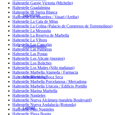
Haltestelle Garaje Victoria (Michelin)
Haltestelle Guadalmina
Haltestelle IB Sierra Blanca
Sekretariat
Haltestelle La Alzambra / Vasari (Arriba)
Haltestelle La Cala de Mijas
Haltestelle La Colina (Palacio de Congresos de Torremolinos)
Haltestelle La Mezquita
Haltestelle La Reserva de Marbella
Haltestelle La Víbora
Haltestelle Las Cancelas
Gebührensätze
Haltestelle Las Palmeras
Haltestelle Las Postas
Haltestelle Los Alicate (morgen)
Haltestelle Los Boliches
Haltestelle Los Maites (Sólo mañanas)
Haltestelle Marbella Alameda / Farmacia
Haltestelle Marbella Boca Seca
Schulkleidung
Haltestelle Marbella Porcelanosa / Mercadona
Haltestelle Marbella Unicaja / Edificio Portillo
Haltestelle Marina Marbella
Haltestelle Nagüeles
Haltestelle Nueva Alcántara (paralela Boulevard)
Haltestelle Nueva Andalucía (Rotonda)
Leitbild
Haltestelle Pino Nagüeles
Haltestelle Playa Bonita