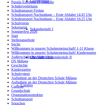
Grundschule
Parada Estepona El Saladillo
Schülervertretung
Schultransport Freitag
Schultransport Nachmittage – Erste Abfahrt 14:45 Uhr
Schultransport Nachmittage – Erste Abfahrt 16:25 Uhr
Schulverein
Sekretariat
Sekundarstufe I
Sommerfest 2026
Start
Stellenangebote
Suche
Willkommen in unserer Schulgemeinschaft! 1-11 Klasse
Willkommen in unserer Schulgemeinschaft! Kindergarten
Außerschulische Aktivitäten
Oberstufe / Sekundarstufe II
DS Málaga
Geschichte
Kindergarten
Schulsystem
Aufnahme an der Deutschen Schule Málaga
Aufnahme an der Deutschen Schule Málaga
Campus
Campus
Grundschule
Organisationsstruktur
Schultransport
Sprachen