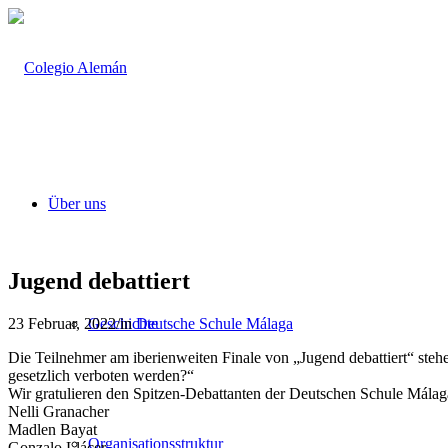
Über uns
Jugend debattiert
23 Februar, 2022
/
in
Deutsche Schule Málaga
Geschichte
Die Teilnehmer am iberienweiten Finale von „Jugend debattiert“ stehe
gesetzlich verboten werden?“
Wir gratulieren den Spitzen-Debattanten der Deutschen Schule Málaga
Nelli Granacher
Madlen Bayat
Organisationsstruktur
Gonzalo Llácer