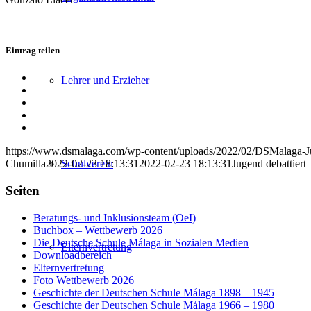
Eintrag teilen
Teilen
Lehrer und Erzieher
auf
Teilen
Facebook
auf
Teilen
X
auf
Teilen
WhatsApp
auf
Per
LinkedIn
E-
https://www.dsmalaga.com/wp-content/uploads/2022/02/DSMalaga-Jug
Mail
Schulverein
Chumilla
2022-02-23 18:13:31
2022-02-23 18:13:31
Jugend debattiert
teilen
Seiten
Beratungs- und Inklusionsteam (OeI)
Buchbox – Wettbewerb 2026
Die Deutsche Schule Málaga in Sozialen Medien
Elternvertretung
Downloadbereich
Elternvertretung
Foto Wettbewerb 2026
Geschichte der Deutschen Schule Málaga 1898 – 1945
Geschichte der Deutschen Schule Málaga 1966 – 1980