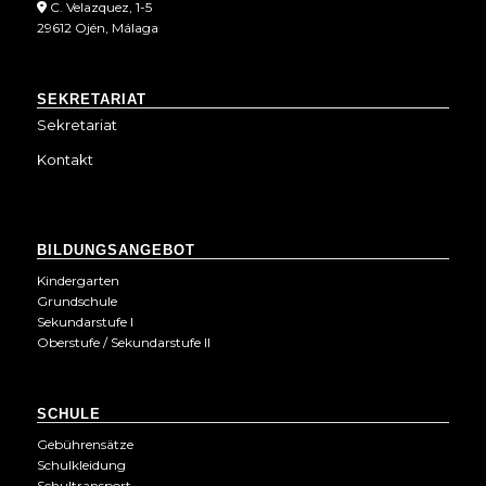
C. Velazquez, 1-5
29612 Ojén, Málaga
SEKRETARIAT
Sekretariat
Kontakt
BILDUNGSANGEBOT
Kindergarten
Grundschule
Sekundarstufe I
Oberstufe / Sekundarstufe II
SCHULE
Gebührensätze
Schulkleidung
Schultransport