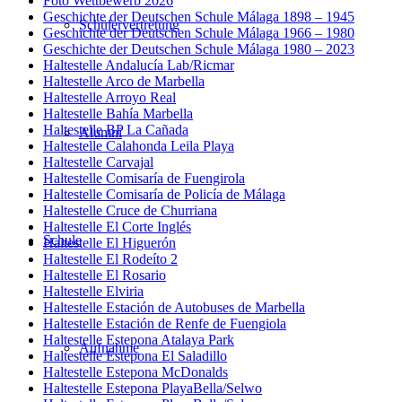
Foto Wettbewerb 2026
Geschichte der Deutschen Schule Málaga 1898 – 1945
Schülervertretung
Geschichte der Deutschen Schule Málaga 1966 – 1980
Geschichte der Deutschen Schule Málaga 1980 – 2023
Haltestelle Andalucía Lab/Ricmar
Haltestelle Arco de Marbella
Haltestelle Arroyo Real
Haltestelle Bahía Marbella
Haltestelle BP La Cañada
Alumni
Haltestelle Calahonda Leila Playa
Haltestelle Carvajal
Haltestelle Comisaría de Fuengirola
Haltestelle Comisaría de Policía de Málaga
Haltestelle Cruce de Churriana
Haltestelle El Corte Inglés
Schule
Haltestelle El Higuerón
Haltestelle El Rodeíto 2
Haltestelle El Rosario
Haltestelle Elviria
Haltestelle Estación de Autobuses de Marbella
Haltestelle Estación de Renfe de Fuengiola
Haltestelle Estepona Atalaya Park
Aufnahme
Haltestelle Estepona El Saladillo
Haltestelle Estepona McDonalds
Haltestelle Estepona PlayaBella/Selwo