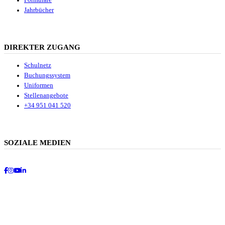
Formulare
Jahrbücher
DIREKTER ZUGANG
Schulnetz
Buchungssystem
Uniformen
Stellenangebote
+34 951 041 520
SOZIALE MEDIEN
Facebook
Instagram
Youtube
LinkedIn