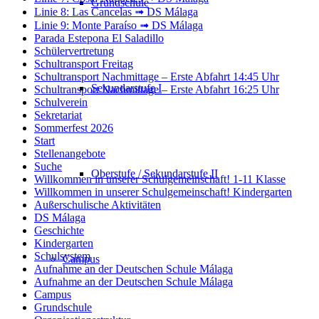
Grundschule
Linie 8: Las Cancelas ➟ DS Málaga
Linie 9: Monte Paraíso ➟ DS Málaga
Parada Estepona El Saladillo
Schülervertretung
Schultransport Freitag
Schultransport Nachmittage – Erste Abfahrt 14:45 Uhr
Sekundarstufe I
Schultransport Nachmittage – Erste Abfahrt 16:25 Uhr
Schulverein
Sekretariat
Sommerfest 2026
Start
Stellenangebote
Suche
Oberstufe / Sekundarstufe II
Willkommen in unserer Schulgemeinschaft! 1-11 Klasse
Willkommen in unserer Schulgemeinschaft! Kindergarten
Außerschulische Aktivitäten
DS Málaga
Geschichte
Kindergarten
Schulsystem
Campus
Aufnahme an der Deutschen Schule Málaga
Aufnahme an der Deutschen Schule Málaga
Campus
Grundschule