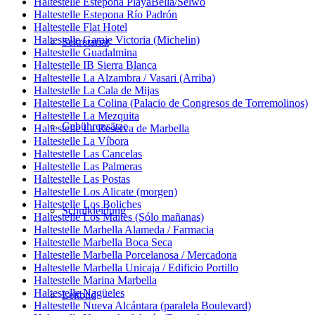
Haltestelle Estepona PlayaBella/Selwo
Haltestelle Estepona Río Padrón
Haltestelle Flat Hotel
Haltestelle Garaje Victoria (Michelin)
Sekretariat
Haltestelle Guadalmina
Haltestelle IB Sierra Blanca
Haltestelle La Alzambra / Vasari (Arriba)
Haltestelle La Cala de Mijas
Haltestelle La Colina (Palacio de Congresos de Torremolinos)
Haltestelle La Mezquita
Gebührensätze
Haltestelle La Reserva de Marbella
Haltestelle La Víbora
Haltestelle Las Cancelas
Haltestelle Las Palmeras
Haltestelle Las Postas
Haltestelle Los Alicate (morgen)
Haltestelle Los Boliches
Schulkleidung
Haltestelle Los Maites (Sólo mañanas)
Haltestelle Marbella Alameda / Farmacia
Haltestelle Marbella Boca Seca
Haltestelle Marbella Porcelanosa / Mercadona
Haltestelle Marbella Unicaja / Edificio Portillo
Haltestelle Marina Marbella
Haltestelle Nagüeles
Leitbild
Haltestelle Nueva Alcántara (paralela Boulevard)