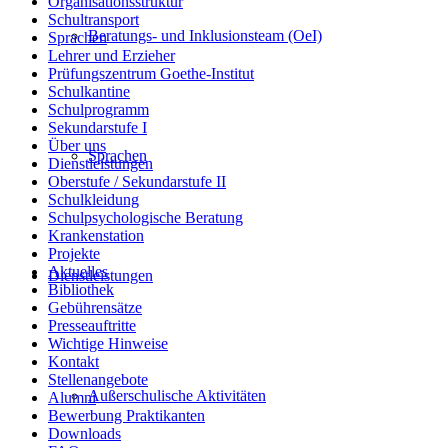
Organisationsstruktur
Schultransport
Beratungs- und Inklusionsteam (OeI)
Sprachen
Lehrer und Erzieher
Prüfungszentrum Goethe-Institut
Schulkantine
Schulprogramm
Sekundarstufe I
Über uns
Sprachen
Dienstleistungen
Oberstufe / Sekundarstufe II
Schulkleidung
Schulpsychologische Beratung
Krankenstation
Projekte
Aktuelles
Dienstleistungen
Bibliothek
Gebührensätze
Presseauftritte
Wichtige Hinweise
Kontakt
Stellenangebote
Außerschulische Aktivitäten
Alumni
Bewerbung Praktikanten
Downloads