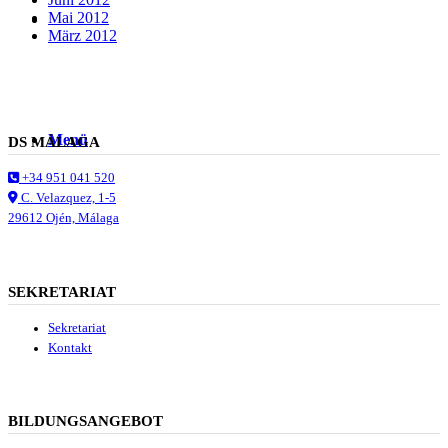
Mai 2012
Suche
März 2012
Menü
Menü
DS MÁLAGA
+34 951 041 520
C. Velazquez, 1-5
29612 Ojén, Málaga
SEKRETARIAT
Sekretariat
Kontakt
BILDUNGSANGEBOT