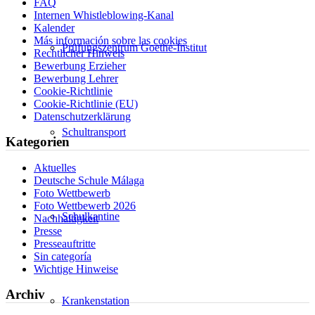
FAQ
Internen Whistleblowing-Kanal
Kalender
Más información sobre las cookies
Prüfungszentrum Goethe-Institut
Rechtlicher Hinweis
Bewerbung Erzieher
Bewerbung Lehrer
Cookie-Richtlinie
Cookie-Richtlinie (EU)
Datenschutzerklärung
Schultransport
Kategorien
Aktuelles
Deutsche Schule Málaga
Foto Wettbewerb
Foto Wettbewerb 2026
Schulkantine
Nachhaltigkeit
Presse
Presseauftritte
Sin categoría
Wichtige Hinweise
Archiv
Krankenstation