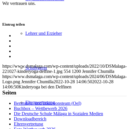
Wir vertrauen uns.
Eintrag teilen
Lehrer und Erzieher
Teilen
auf
Teilen
Facebook
auf
Teilen
X
auf
Teilen
WhatsApp
auf
Per
LinkedIn
E-
https://www.dsmalaga.com/wp-content/uploads/2022/10/DSMalaga-
Mail
Schulverein
221027-kinderyoga-delfine-1.jpg
554
1200
Jennifer Chumilla
teilen
https://www.dsmalaga.com/wp-content/uploads/2024/06/DSMalaga-
Logo.png
Jennifer Chumilla
2022-10-28 14:06:50
2022-10-28
14:06:50
Kinderyoga bei den Delfinen
Seiten
Elternvertretung
Beratungs- und Inklusionsteam (OeI)
Buchbox – Wettbewerb 2026
Die Deutsche Schule Málaga in Sozialen Medien
Downloadbereich
Elternvertretung