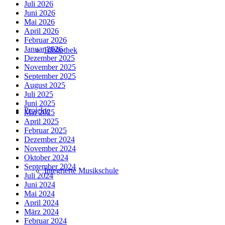
Juli 2026
Juni 2026
Mai 2026
April 2026
Februar 2026
Januar 2026
Bibliothek
Dezember 2025
November 2025
September 2025
August 2025
Juli 2025
Juni 2025
Projekte
Mai 2025
April 2025
Februar 2025
Dezember 2024
November 2024
Oktober 2024
September 2024
Integrierte Musikschule
Juli 2024
Juni 2024
Mai 2024
April 2024
März 2024
Februar 2024