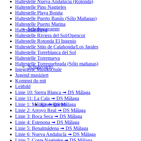
Haltestelle Nueva Andalucía (Rotonda)
Haltestelle Pino Nagüeles
Haltestelle Playa Bonita
Haltestelle Puerto Banús (Sólo Mañanas)
Haltestelle Puerto Marina
Schulprogramm
Haltestelle Puya
Haltestelle Riviera del Sol/Opencor
Haltestelle Rotonda El Ingenio
Haltestelle Sitio de Calahonda/Los Jarales
Haltestelle Torreblanca del Sol
Haltestelle Torrenueva
Haltestelle Torrequebrada (Sólo mañanas)
Schulsystem
Integrierte Musikschule
Jugend musiziert
Kommst du mit
Leitbild
Linie 10: Sierra Blanca ➟ DS Málaga
Linie 11: La Cala ➟ DS Málaga
Kindergarten
Linie 1: Málaga ➟ DS Málaga
Linie 2: Arroyo Real ➟ DS Málaga
Linie 3: Boca Seca ➟ DS Málaga
Linie 4: Estepona ➟ DS Málaga
Linie 5: Benalmádena ➟ DS Málaga
Linie 6: Nueva Andalucía ➟ DS Málaga
Linie 7: Costa Nagüeles ➟ DS Málaga