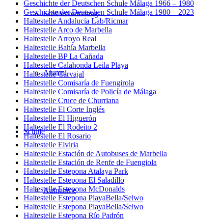
Geschichte der Deutschen Schule Málaga 1966 – 1980
Geschichte der Deutschen Schule Málaga 1980 – 2023
Schülervertretung
Haltestelle Andalucía Lab/Ricmar
Haltestelle Arco de Marbella
Haltestelle Arroyo Real
Haltestelle Bahía Marbella
Haltestelle BP La Cañada
Haltestelle Calahonda Leila Playa
Alumni
Haltestelle Carvajal
Haltestelle Comisaría de Fuengirola
Haltestelle Comisaría de Policía de Málaga
Haltestelle Cruce de Churriana
Haltestelle El Corte Inglés
Haltestelle El Higuerón
Haltestelle El Rodeíto 2
Schule
Haltestelle El Rosario
Haltestelle Elviria
Haltestelle Estación de Autobuses de Marbella
Haltestelle Estación de Renfe de Fuengiola
Haltestelle Estepona Atalaya Park
Haltestelle Estepona El Saladillo
Haltestelle Estepona McDonalds
Aufnahme
Haltestelle Estepona PlayaBella/Selwo
Haltestelle Estepona PlayaBella/Selwo
Haltestelle Estepona Río Padrón