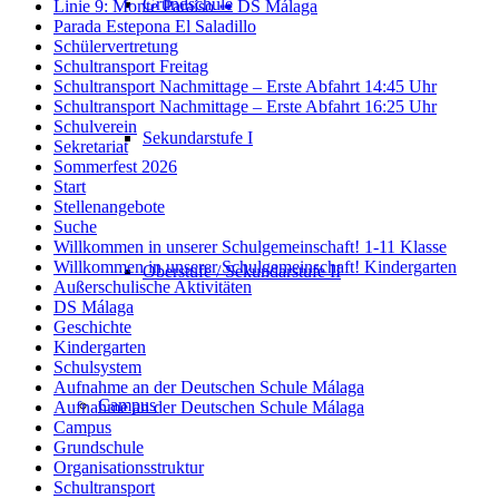
Grundschule
Linie 9: Monte Paraíso ➟ DS Málaga
Parada Estepona El Saladillo
Schülervertretung
Schultransport Freitag
Schultransport Nachmittage – Erste Abfahrt 14:45 Uhr
Schultransport Nachmittage – Erste Abfahrt 16:25 Uhr
Schulverein
Sekundarstufe I
Sekretariat
Sommerfest 2026
Start
Stellenangebote
Suche
Willkommen in unserer Schulgemeinschaft! 1-11 Klasse
Willkommen in unserer Schulgemeinschaft! Kindergarten
Oberstufe / Sekundarstufe II
Außerschulische Aktivitäten
DS Málaga
Geschichte
Kindergarten
Schulsystem
Aufnahme an der Deutschen Schule Málaga
Campus
Aufnahme an der Deutschen Schule Málaga
Campus
Grundschule
Organisationsstruktur
Schultransport