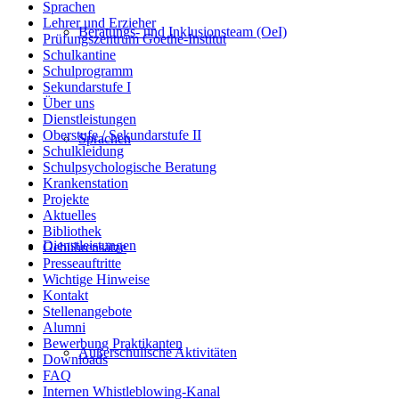
Sprachen
Lehrer und Erzieher
Beratungs- und Inklusionsteam (OeI)
Prüfungszentrum Goethe-Institut
Schulkantine
Schulprogramm
Sekundarstufe I
Über uns
Dienstleistungen
Oberstufe / Sekundarstufe II
Sprachen
Schulkleidung
Schulpsychologische Beratung
Krankenstation
Projekte
Aktuelles
Bibliothek
Dienstleistungen
Gebührensätze
Presseauftritte
Wichtige Hinweise
Kontakt
Stellenangebote
Alumni
Bewerbung Praktikanten
Außerschulische Aktivitäten
Downloads
FAQ
Internen Whistleblowing-Kanal