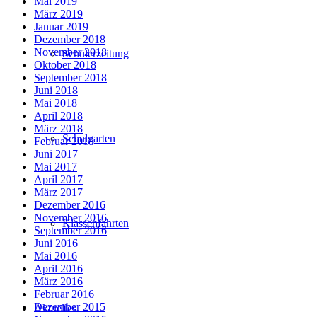
Mai 2019
März 2019
Januar 2019
Dezember 2018
November 2018
Schülerzeitung
Oktober 2018
September 2018
Juni 2018
Mai 2018
April 2018
März 2018
Schulgarten
Februar 2018
Juni 2017
Mai 2017
April 2017
März 2017
Dezember 2016
November 2016
Klassenfahrten
September 2016
Juni 2016
Mai 2016
April 2016
März 2016
Februar 2016
Dezember 2015
Aktuelles