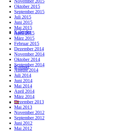
November 2015
Oktober 2015
September 2015
Juli 2015
Juni 2015
Mai 2015
Kalender
April 2015
März 2015
Februar 2015
Dezember 2014
November 2014
Oktober 2014
September 2014
Kontakt
August 2014
Juli 2014
Juni 2014
Mai 2014
April 2014
März 2014
Dezember 2013
Mai 2013
November 2012
September 2012
Juni 2012
Mai 2012