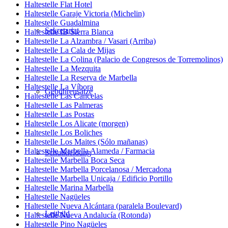
Haltestelle Flat Hotel
Haltestelle Garaje Victoria (Michelin)
Haltestelle Guadalmina
Sekretariat
Haltestelle IB Sierra Blanca
Haltestelle La Alzambra / Vasari (Arriba)
Haltestelle La Cala de Mijas
Haltestelle La Colina (Palacio de Congresos de Torremolinos)
Haltestelle La Mezquita
Haltestelle La Reserva de Marbella
Haltestelle La Víbora
Gebührensätze
Haltestelle Las Cancelas
Haltestelle Las Palmeras
Haltestelle Las Postas
Haltestelle Los Alicate (morgen)
Haltestelle Los Boliches
Haltestelle Los Maites (Sólo mañanas)
Haltestelle Marbella Alameda / Farmacia
Schulkleidung
Haltestelle Marbella Boca Seca
Haltestelle Marbella Porcelanosa / Mercadona
Haltestelle Marbella Unicaja / Edificio Portillo
Haltestelle Marina Marbella
Haltestelle Nagüeles
Haltestelle Nueva Alcántara (paralela Boulevard)
Leitbild
Haltestelle Nueva Andalucía (Rotonda)
Haltestelle Pino Nagüeles