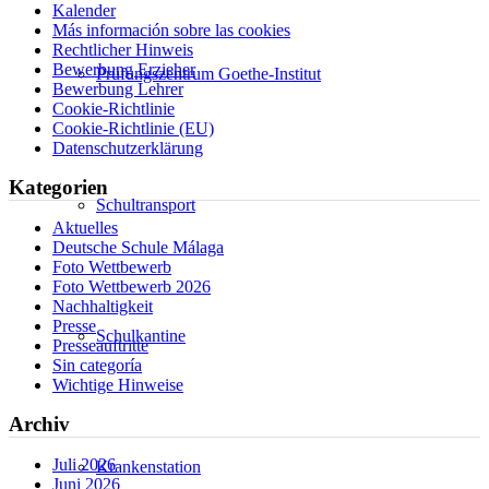
Kalender
Más información sobre las cookies
Rechtlicher Hinweis
Bewerbung Erzieher
Prüfungszentrum Goethe-Institut
Bewerbung Lehrer
Cookie-Richtlinie
Cookie-Richtlinie (EU)
Datenschutzerklärung
Kategorien
Schultransport
Aktuelles
Deutsche Schule Málaga
Foto Wettbewerb
Foto Wettbewerb 2026
Nachhaltigkeit
Presse
Schulkantine
Presseauftritte
Sin categoría
Wichtige Hinweise
Archiv
Juli 2026
Krankenstation
Juni 2026