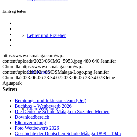
Eintrag teilen
Teilen
auf
Teilen
Facebook
auf
Teilen
Lehrer und Erzieher
X
auf
Teilen
WhatsApp
auf
Per
LinkedIn
E-
https://www.dsmalaga.com/wp-
Mail
content/uploads/2023/06/IMG_5953.jpeg
480
640
Jennifer
teilen
Chumilla
https://www.dsmalaga.com/wp-
Schulverein
content/uploads/2024/06/DSMalaga-Logo.png
Jennifer
Chumilla
2023-06-06 23:34:07
2023-06-06 23:34:07
Kleine
Aguapark
Seiten
Beratungs- und Inklusionsteam (OeI)
Buchbox – Wettbewerb 2026
Elternvertretung
Die Deutsche Schule Málaga in Sozialen Medien
Downloadbereich
Elternvertretung
Foto Wettbewerb 2026
Geschichte der Deutschen Schule Málaga 1898 – 1945