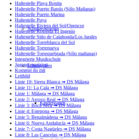
Haltestelle Playa Bonita
Haltestelle Puerto Banús (Sólo Mañanas)
Haltestelle Puerto Marina
Haltestelle Puya
Haltestelle Riviera del Sol/Opencor
Schulprogramm
Haltestelle Rotonda El Ingenio
Haltestelle Sitio de Calahonda/Los Jarales
Haltestelle Torreblanca del Sol
Haltestelle Torrenueva
Haltestelle Torrequebrada (Sólo mañanas)
Integrierte Musikschule
Jugend musiziert
Schulsystem
Kommst du mit
Leitbild
Linie 10: Sierra Blanca ➟ DS Málaga
Linie 11: La Cala ➟ DS Málaga
Linie 1: Málaga ➟ DS Málaga
Linie 2: Arroyo Real ➟ DS Málaga
Kindergarten
Linie 3: Boca Seca ➟ DS Málaga
Linie 4: Estepona ➟ DS Málaga
Linie 5: Benalmádena ➟ DS Málaga
Linie 6: Nueva Andalucía ➟ DS Málaga
Linie 7: Costa Nagüeles ➟ DS Málaga
Linie 8: Las Cancelas ➟ DS Málaga