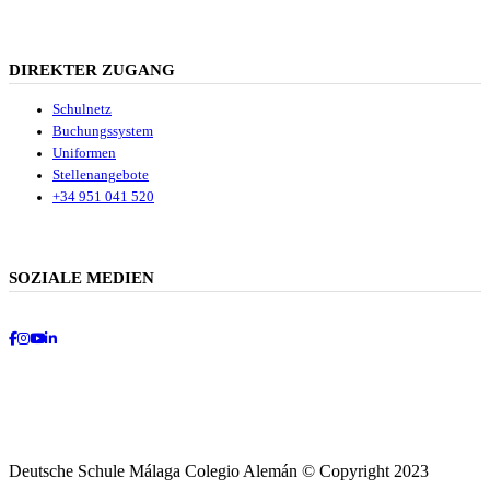
DIREKTER ZUGANG
Schulnetz
Buchungssystem
Uniformen
Stellenangebote
+34 951 041 520
SOZIALE MEDIEN
Facebook
Instagram
Youtube
LinkedIn
Deutsche Schule Málaga Colegio Alemán © Copyright 2023