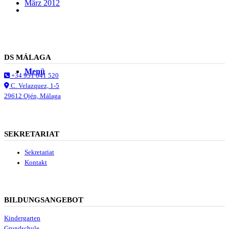
März 2012
Suche
DS MÁLAGA
Menü
Menü
+34 951 041 520
C. Velazquez, 1-5
29612 Ojén, Málaga
SEKRETARIAT
Sekretariat
Kontakt
BILDUNGSANGEBOT
Kindergarten
Grundschule