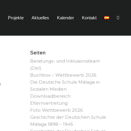
n
Projekte
Aktuelles
Kalender
Kontakt
Seiten
Beratungs- und Inklusionsteam
(OeI)
Buchbox – Wettbewerb 2026
Die Deutsche Schule Málaga in
u
Sozialen Medien
Downloadbereich
Elternvertretung
Foto Wettbewerb 2026
Geschichte der Deutschen Schule
Málaga 1898 – 1945