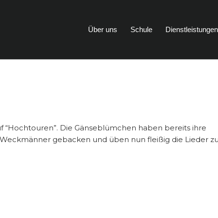
Über uns
Schule
Dienstleistunge
auf “Hochtouren”. Die Gänseblümchen haben bereits ihre
, Weckmänner gebacken und üben nun fleißig die Lieder z