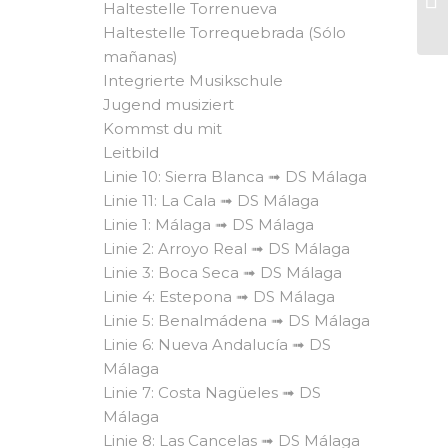
Haltestelle Torrenueva
Haltestelle Torrequebrada (Sólo
mañanas)
Integrierte Musikschule
Jugend musiziert
Kommst du mit
Leitbild
Linie 10: Sierra Blanca ➟ DS Málaga
Linie 11: La Cala ➟ DS Málaga
Linie 1: Málaga ➟ DS Málaga
Linie 2: Arroyo Real ➟ DS Málaga
Linie 3: Boca Seca ➟ DS Málaga
Linie 4: Estepona ➟ DS Málaga
Linie 5: Benalmádena ➟ DS Málaga
Linie 6: Nueva Andalucía ➟ DS
Málaga
Linie 7: Costa Nagüeles ➟ DS
Málaga
Linie 8: Las Cancelas ➟ DS Málaga