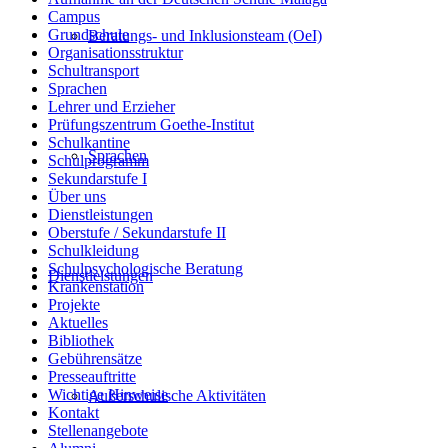
Campus
Grundschule
Beratungs- und Inklusionsteam (OeI)
Organisationsstruktur
Schultransport
Sprachen
Lehrer und Erzieher
Prüfungszentrum Goethe-Institut
Schulkantine
Sprachen
Schulprogramm
Sekundarstufe I
Über uns
Dienstleistungen
Oberstufe / Sekundarstufe II
Schulkleidung
Schulpsychologische Beratung
Dienstleistungen
Krankenstation
Projekte
Aktuelles
Bibliothek
Gebührensätze
Presseauftritte
Wichtige Hinweise
Außerschulische Aktivitäten
Kontakt
Stellenangebote