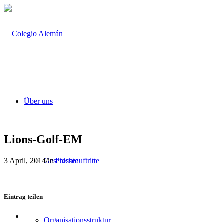
Über uns
Lions-Golf-EM
3 April, 2014
/
in
Presseauftritte
Geschichte
Eintrag teilen
Teilen
Organisationsstruktur