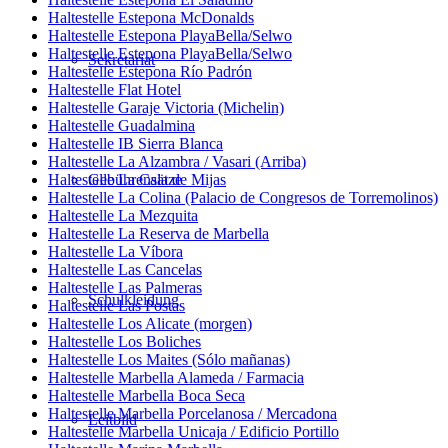
Haltestelle Estepona McDonalds
Haltestelle Estepona PlayaBella/Selwo
Haltestelle Estepona PlayaBella/Selwo
Sekretariat
Haltestelle Estepona Río Padrón
Haltestelle Flat Hotel
Haltestelle Garaje Victoria (Michelin)
Haltestelle Guadalmina
Haltestelle IB Sierra Blanca
Haltestelle La Alzambra / Vasari (Arriba)
Haltestelle La Cala de Mijas
Gebührensätze
Haltestelle La Colina (Palacio de Congresos de Torremolinos)
Haltestelle La Mezquita
Haltestelle La Reserva de Marbella
Haltestelle La Víbora
Haltestelle Las Cancelas
Haltestelle Las Palmeras
Schulkleidung
Haltestelle Las Postas
Haltestelle Los Alicate (morgen)
Haltestelle Los Boliches
Haltestelle Los Maites (Sólo mañanas)
Haltestelle Marbella Alameda / Farmacia
Haltestelle Marbella Boca Seca
Haltestelle Marbella Porcelanosa / Mercadona
Leitbild
Haltestelle Marbella Unicaja / Edificio Portillo