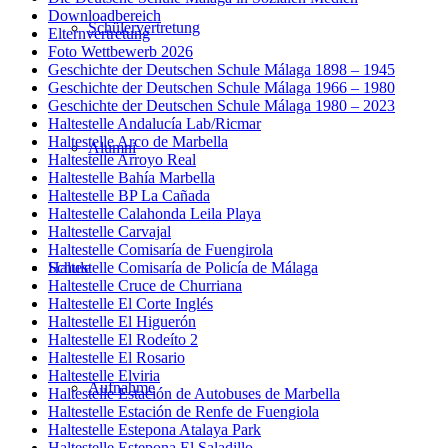
Downloadbereich
Schülervertretung
Elternvertretung
Foto Wettbewerb 2026
Geschichte der Deutschen Schule Málaga 1898 – 1945
Geschichte der Deutschen Schule Málaga 1966 – 1980
Geschichte der Deutschen Schule Málaga 1980 – 2023
Haltestelle Andalucía Lab/Ricmar
Haltestelle Arco de Marbella
Alumni
Haltestelle Arroyo Real
Haltestelle Bahía Marbella
Haltestelle BP La Cañada
Haltestelle Calahonda Leila Playa
Haltestelle Carvajal
Haltestelle Comisaría de Fuengirola
Haltestelle Comisaría de Policía de Málaga
Schule
Haltestelle Cruce de Churriana
Haltestelle El Corte Inglés
Haltestelle El Higuerón
Haltestelle El Rodeíto 2
Haltestelle El Rosario
Haltestelle Elviria
Aufnahme
Haltestelle Estación de Autobuses de Marbella
Haltestelle Estación de Renfe de Fuengiola
Haltestelle Estepona Atalaya Park
Haltestelle Estepona El Saladillo