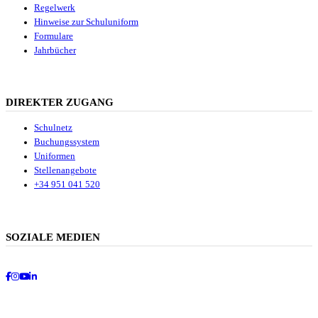
Regelwerk
Hinweise zur Schuluniform
Formulare
Jahrbücher
DIREKTER ZUGANG
Schulnetz
Buchungssystem
Uniformen
Stellenangebote
+34 951 041 520
SOZIALE MEDIEN
Facebook
Instagram
Youtube
LinkedIn