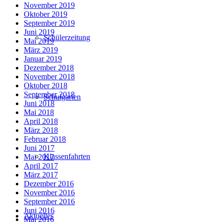
November 2019
Oktober 2019
September 2019
Juni 2019
Schülerzeitung
Mai 2019
März 2019
Januar 2019
Dezember 2018
November 2018
Oktober 2018
September 2018
Schulgarten
Juni 2018
Mai 2018
April 2018
März 2018
Februar 2018
Juni 2017
Klassenfahrten
Mai 2017
April 2017
März 2017
Dezember 2016
November 2016
September 2016
Juni 2016
Aktuelles
Mai 2016