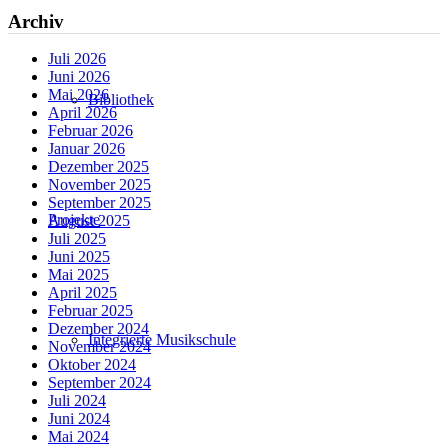
Archiv
Juli 2026
Juni 2026
Mai 2026
Bibliothek
April 2026
Februar 2026
Januar 2026
Dezember 2025
November 2025
September 2025
Projekte
August 2025
Juli 2025
Juni 2025
Mai 2025
April 2025
Februar 2025
Dezember 2024
Integrierte Musikschule
November 2024
Oktober 2024
September 2024
Juli 2024
Juni 2024
Mai 2024