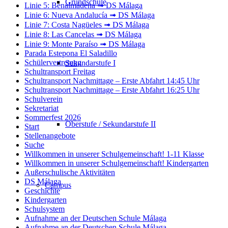
Grundschule
Linie 5: Benalmádena ➟ DS Málaga
Linie 6: Nueva Andalucía ➟ DS Málaga
Linie 7: Costa Nagüeles ➟ DS Málaga
Linie 8: Las Cancelas ➟ DS Málaga
Linie 9: Monte Paraíso ➟ DS Málaga
Parada Estepona El Saladillo
Schülervertretung
Sekundarstufe I
Schultransport Freitag
Schultransport Nachmittage – Erste Abfahrt 14:45 Uhr
Schultransport Nachmittage – Erste Abfahrt 16:25 Uhr
Schulverein
Sekretariat
Sommerfest 2026
Oberstufe / Sekundarstufe II
Start
Stellenangebote
Suche
Willkommen in unserer Schulgemeinschaft! 1-11 Klasse
Willkommen in unserer Schulgemeinschaft! Kindergarten
Außerschulische Aktivitäten
DS Málaga
Campus
Geschichte
Kindergarten
Schulsystem
Aufnahme an der Deutschen Schule Málaga
Aufnahme an der Deutschen Schule Málaga