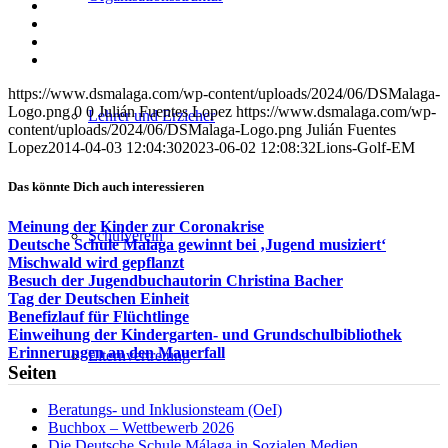
auf
Teilen
Facebook
auf
Teilen
X
auf
Teilen
WhatsApp
auf
Per
LinkedIn
E-
https://www.dsmalaga.com/wp-content/uploads/2024/06/DSMalaga-
Mail
Logo.png
0
0
Julián Fuentes Lopez
https://www.dsmalaga.com/wp-
teilen
Lehrer und Erzieher
content/uploads/2024/06/DSMalaga-Logo.png
Julián Fuentes
Lopez
2014-04-03 12:04:30
2023-06-02 12:08:32
Lions-Golf-EM
Das könnte Dich auch interessieren
Meinung der Kinder zur Coronakrise
Schulverein
Deutsche Schule Malaga gewinnt bei ‚Jugend musiziert‘
Mischwald wird gepflanzt
Besuch der Jugendbuchautorin Christina Bacher
Tag der Deutschen Einheit
Benefizlauf für Flüchtlinge
Einweihung der Kindergarten- und Grundschulbibliothek
Erinnerungen an den Mauerfall
Elternvertretung
Seiten
Beratungs- und Inklusionsteam (OeI)
Buchbox – Wettbewerb 2026
Die Deutsche Schule Málaga in Sozialen Medien