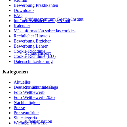
Alumni
Bewerbung Praktikanten
Downloads
FAQ
Prüfungszentrum Goethe-Institut
Internen Whistleblowing-Kanal
Kalender
Más información sobre las cookies
Rechtlicher Hinweis
Bewerbung Erzieher
Bewerbung Lehrer
Cookie-Richtlinie
Schultransport
Cookie-Richtlinie (EU)
Datenschutzerklärung
Kategorien
Aktuelles
Deutsche Schule Málaga
Schulkantine
Foto Wettbewerb
Foto Wettbewerb 2026
Nachhaltigkeit
Presse
Presseauftritte
Sin categoría
Krankenstation
Wichtige Hinweise