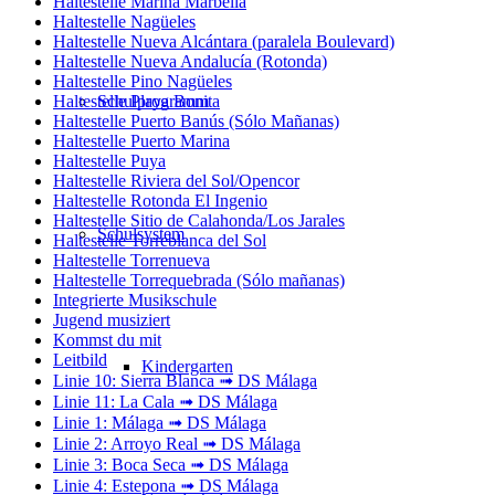
Haltestelle Marina Marbella
Haltestelle Nagüeles
Haltestelle Nueva Alcántara (paralela Boulevard)
Haltestelle Nueva Andalucía (Rotonda)
Haltestelle Pino Nagüeles
Haltestelle Playa Bonita
Schulprogramm
Haltestelle Puerto Banús (Sólo Mañanas)
Haltestelle Puerto Marina
Haltestelle Puya
Haltestelle Riviera del Sol/Opencor
Haltestelle Rotonda El Ingenio
Haltestelle Sitio de Calahonda/Los Jarales
Schulsystem
Haltestelle Torreblanca del Sol
Haltestelle Torrenueva
Haltestelle Torrequebrada (Sólo mañanas)
Integrierte Musikschule
Jugend musiziert
Kommst du mit
Leitbild
Kindergarten
Linie 10: Sierra Blanca ➟ DS Málaga
Linie 11: La Cala ➟ DS Málaga
Linie 1: Málaga ➟ DS Málaga
Linie 2: Arroyo Real ➟ DS Málaga
Linie 3: Boca Seca ➟ DS Málaga
Linie 4: Estepona ➟ DS Málaga