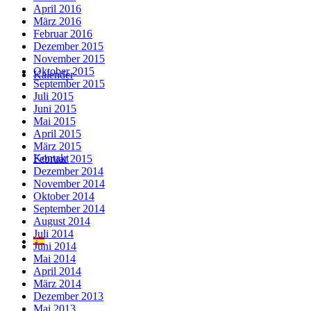
April 2016
März 2016
Februar 2016
Dezember 2015
November 2015
Oktober 2015
Kalender
September 2015
Juli 2015
Juni 2015
Mai 2015
April 2015
März 2015
Kontakt
Februar 2015
Dezember 2014
November 2014
Oktober 2014
September 2014
August 2014
Juli 2014
Juni 2014
Mai 2014
April 2014
März 2014
Dezember 2013
Mai 2013