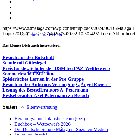
auf
Teilen
Facebook
auf
Teilen
X
auf
Teilen
WhatsApp
auf
Per
LinkedIn
E-
https://www.dsmalaga.com/wp-content/uploads/2024/06/DSMalaga-
Mail
Lopez
2016-05-19 10:27:40
2023-06-02 10:30:42
Mit dem Abitur berei
teilen
Lehrer und Erzieher
Das könnte Dich auch interessieren
Besuch aus der Botschaft
Schule mit Gütesiegel
Preis für der Schüler der DSM bei FAZ-Wettbewerb
Schulverein
Sommerfest in EM-Laune
Spielerisches Lernen in der Pre-Gruppe
Besuch in der Autismus Vereinigung „Ángel Rivière“
Lesung des Bestsellerautors A. Petermann
Bestsellerautor Axel Petermann zu Besuch
Seiten
Elternvertretung
Beratungs- und Inklusionsteam (OeI)
Buchbox – Wettbewerb 2026
Die Deutsche Schule Málaga in Sozialen Medien
Downloadbereich