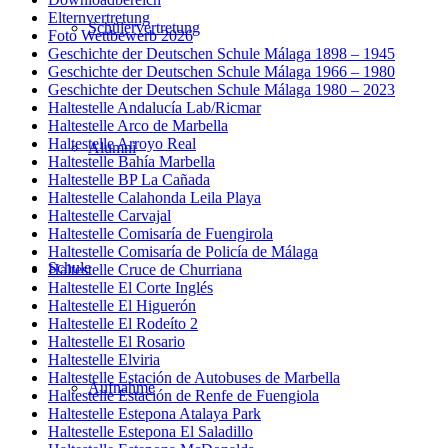
Elternvertretung
Schülervertretung
Foto Wettbewerb 2026
Geschichte der Deutschen Schule Málaga 1898 – 1945
Geschichte der Deutschen Schule Málaga 1966 – 1980
Geschichte der Deutschen Schule Málaga 1980 – 2023
Haltestelle Andalucía Lab/Ricmar
Haltestelle Arco de Marbella
Haltestelle Arroyo Real
Alumni
Haltestelle Bahía Marbella
Haltestelle BP La Cañada
Haltestelle Calahonda Leila Playa
Haltestelle Carvajal
Haltestelle Comisaría de Fuengirola
Haltestelle Comisaría de Policía de Málaga
Schule
Haltestelle Cruce de Churriana
Haltestelle El Corte Inglés
Haltestelle El Higuerón
Haltestelle El Rodeíto 2
Haltestelle El Rosario
Haltestelle Elviria
Haltestelle Estación de Autobuses de Marbella
Aufnahme
Haltestelle Estación de Renfe de Fuengiola
Haltestelle Estepona Atalaya Park
Haltestelle Estepona El Saladillo