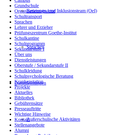
Campus
Grundschule
Beratungs- und Inklusionsteam (OeI)
Organisationsstruktur
Schultransport
Sprachen
Lehrer und Erzieher
Prüfungszentrum Goethe-Institut
Schulkantine
Schulprogramm
Sprachen
Sekundarstufe I
Über uns
Dienstleistungen
Oberstufe / Sekundarstufe II
Schulkleidung
Schulpsychologische Beratung
Krankenstation
Dienstleistungen
Projekte
Aktuelles
Bibliothek
Gebührensätze
Presseauftritte
Wichtige Hinweise
Außerschulische Aktivitäten
Kontakt
Stellenangebote
Alumni