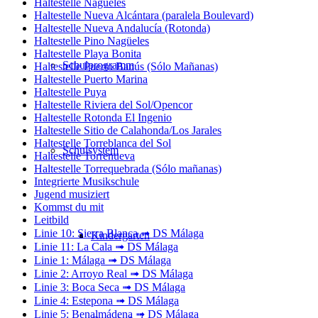
Haltestelle Nagüeles
Haltestelle Nueva Alcántara (paralela Boulevard)
Haltestelle Nueva Andalucía (Rotonda)
Haltestelle Pino Nagüeles
Haltestelle Playa Bonita
Schulprogramm
Haltestelle Puerto Banús (Sólo Mañanas)
Haltestelle Puerto Marina
Haltestelle Puya
Haltestelle Riviera del Sol/Opencor
Haltestelle Rotonda El Ingenio
Haltestelle Sitio de Calahonda/Los Jarales
Haltestelle Torreblanca del Sol
Schulsystem
Haltestelle Torrenueva
Haltestelle Torrequebrada (Sólo mañanas)
Integrierte Musikschule
Jugend musiziert
Kommst du mit
Leitbild
Linie 10: Sierra Blanca ➟ DS Málaga
Kindergarten
Linie 11: La Cala ➟ DS Málaga
Linie 1: Málaga ➟ DS Málaga
Linie 2: Arroyo Real ➟ DS Málaga
Linie 3: Boca Seca ➟ DS Málaga
Linie 4: Estepona ➟ DS Málaga
Linie 5: Benalmádena ➟ DS Málaga