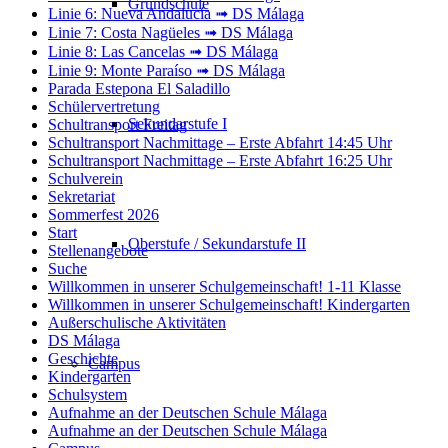
Grundschule
Linie 6: Nueva Andalucía ➟ DS Málaga
Linie 7: Costa Nagüeles ➟ DS Málaga
Linie 8: Las Cancelas ➟ DS Málaga
Linie 9: Monte Paraíso ➟ DS Málaga
Parada Estepona El Saladillo
Schülervertretung
Sekundarstufe I
Schultransport Freitag
Schultransport Nachmittage – Erste Abfahrt 14:45 Uhr
Schultransport Nachmittage – Erste Abfahrt 16:25 Uhr
Schulverein
Sekretariat
Sommerfest 2026
Start
Oberstufe / Sekundarstufe II
Stellenangebote
Suche
Willkommen in unserer Schulgemeinschaft! 1-11 Klasse
Willkommen in unserer Schulgemeinschaft! Kindergarten
Außerschulische Aktivitäten
DS Málaga
Geschichte
Campus
Kindergarten
Schulsystem
Aufnahme an der Deutschen Schule Málaga
Aufnahme an der Deutschen Schule Málaga