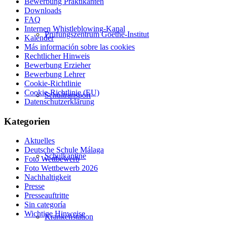
Bewerbung Praktikanten
Downloads
FAQ
Internen Whistleblowing-Kanal
Prüfungszentrum Goethe-Institut
Kalender
Más información sobre las cookies
Rechtlicher Hinweis
Bewerbung Erzieher
Bewerbung Lehrer
Cookie-Richtlinie
Cookie-Richtlinie (EU)
Schultransport
Datenschutzerklärung
Kategorien
Aktuelles
Deutsche Schule Málaga
Schulkantine
Foto Wettbewerb
Foto Wettbewerb 2026
Nachhaltigkeit
Presse
Presseauftritte
Sin categoría
Wichtige Hinweise
Krankenstation