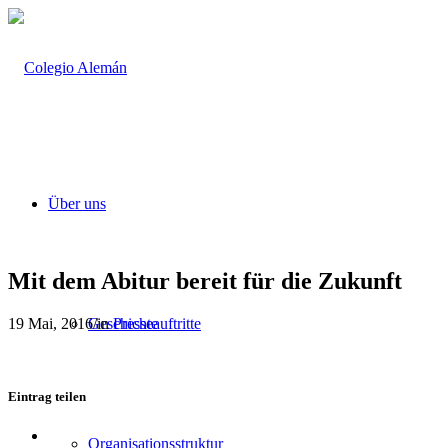
Über uns
Mit dem Abitur bereit für die Zukunft
19 Mai, 2016
/
in
Presseauftritte
Geschichte
Eintrag teilen
Teilen
Organisationsstruktur