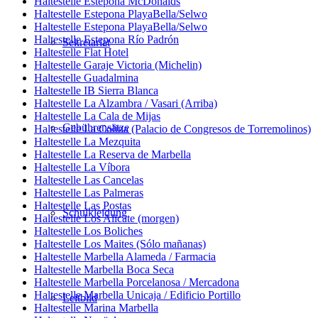
Haltestelle Estepona McDonalds
Haltestelle Estepona PlayaBella/Selwo
Haltestelle Estepona PlayaBella/Selwo
Haltestelle Estepona Río Padrón
Sekretariat
Haltestelle Flat Hotel
Haltestelle Garaje Victoria (Michelin)
Haltestelle Guadalmina
Haltestelle IB Sierra Blanca
Haltestelle La Alzambra / Vasari (Arriba)
Haltestelle La Cala de Mijas
Gebührensätze
Haltestelle La Colina (Palacio de Congresos de Torremolinos)
Haltestelle La Mezquita
Haltestelle La Reserva de Marbella
Haltestelle La Víbora
Haltestelle Las Cancelas
Haltestelle Las Palmeras
Haltestelle Las Postas
Schulkleidung
Haltestelle Los Alicate (morgen)
Haltestelle Los Boliches
Haltestelle Los Maites (Sólo mañanas)
Haltestelle Marbella Alameda / Farmacia
Haltestelle Marbella Boca Seca
Haltestelle Marbella Porcelanosa / Mercadona
Haltestelle Marbella Unicaja / Edificio Portillo
Leitbild
Haltestelle Marina Marbella