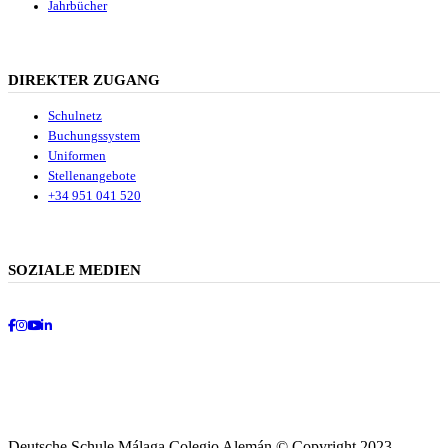
Jahrbücher
DIREKTER ZUGANG
Schulnetz
Buchungssystem
Uniformen
Stellenangebote
+34 951 041 520
SOZIALE MEDIEN
Facebook
Instagram
Youtube
LinkedIn
Deutsche Schule Málaga Colegio Alemán © Copyright 2023