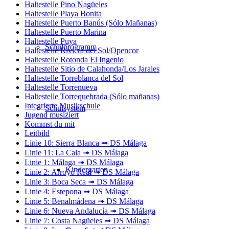
Haltestelle Pino Nagüeles
Haltestelle Playa Bonita
Haltestelle Puerto Banús (Sólo Mañanas)
Haltestelle Puerto Marina
Haltestelle Puya
Schulprogramm
Haltestelle Riviera del Sol/Opencor
Haltestelle Rotonda El Ingenio
Haltestelle Sitio de Calahonda/Los Jarales
Haltestelle Torreblanca del Sol
Haltestelle Torrenueva
Haltestelle Torrequebrada (Sólo mañanas)
Integrierte Musikschule
Schulsystem
Jugend musiziert
Kommst du mit
Leitbild
Linie 10: Sierra Blanca ➟ DS Málaga
Linie 11: La Cala ➟ DS Málaga
Linie 1: Málaga ➟ DS Málaga
Kindergarten
Linie 2: Arroyo Real ➟ DS Málaga
Linie 3: Boca Seca ➟ DS Málaga
Linie 4: Estepona ➟ DS Málaga
Linie 5: Benalmádena ➟ DS Málaga
Linie 6: Nueva Andalucía ➟ DS Málaga
Linie 7: Costa Nagüeles ➟ DS Málaga