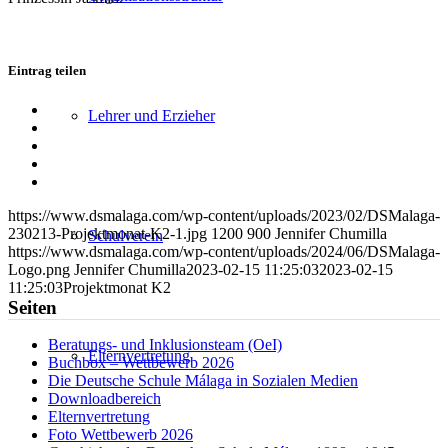
Eintrag teilen
Teilen
Lehrer und Erzieher
auf
Teilen
Facebook
auf
Teilen
X
auf
Teilen
WhatsApp
auf
Per
LinkedIn
E-
https://www.dsmalaga.com/wp-content/uploads/2023/02/DSMalaga-
Mail
230213-Projektmonat-K2-1.jpg
1200
900
Jennifer Chumilla
Schulverein
teilen
https://www.dsmalaga.com/wp-content/uploads/2024/06/DSMalaga-
Logo.png
Jennifer Chumilla
2023-02-15 11:25:03
2023-02-15
11:25:03
Projektmonat K2
Seiten
Beratungs- und Inklusionsteam (OeI)
Elternvertretung
Buchbox – Wettbewerb 2026
Die Deutsche Schule Málaga in Sozialen Medien
Downloadbereich
Elternvertretung
Foto Wettbewerb 2026