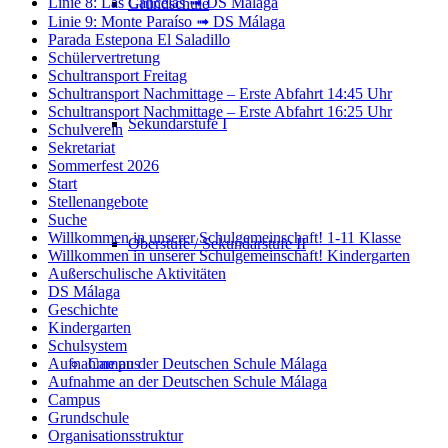
Linie 8: Las Cancelas ➟ DS Málaga
Grundschule
Linie 9: Monte Paraíso ➟ DS Málaga
Parada Estepona El Saladillo
Schülervertretung
Schultransport Freitag
Schultransport Nachmittage – Erste Abfahrt 14:45 Uhr
Schultransport Nachmittage – Erste Abfahrt 16:25 Uhr
Sekundarstufe I
Schulverein
Sekretariat
Sommerfest 2026
Start
Stellenangebote
Suche
Willkommen in unserer Schulgemeinschaft! 1-11 Klasse
Oberstufe / Sekundarstufe II
Willkommen in unserer Schulgemeinschaft! Kindergarten
Außerschulische Aktivitäten
DS Málaga
Geschichte
Kindergarten
Schulsystem
Campus
Aufnahme an der Deutschen Schule Málaga
Aufnahme an der Deutschen Schule Málaga
Campus
Grundschule
Organisationsstruktur