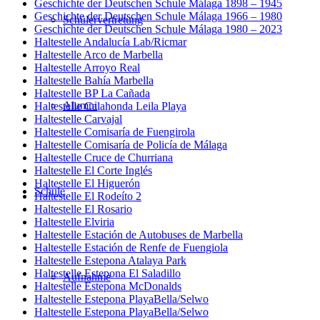
Geschichte der Deutschen Schule Málaga 1898 – 1945
Geschichte der Deutschen Schule Málaga 1966 – 1980
Schülervertretung
Geschichte der Deutschen Schule Málaga 1980 – 2023
Haltestelle Andalucía Lab/Ricmar
Haltestelle Arco de Marbella
Haltestelle Arroyo Real
Haltestelle Bahía Marbella
Haltestelle BP La Cañada
Alumni
Haltestelle Calahonda Leila Playa
Haltestelle Carvajal
Haltestelle Comisaría de Fuengirola
Haltestelle Comisaría de Policía de Málaga
Haltestelle Cruce de Churriana
Haltestelle El Corte Inglés
Haltestelle El Higuerón
Schule
Haltestelle El Rodeíto 2
Haltestelle El Rosario
Haltestelle Elviria
Haltestelle Estación de Autobuses de Marbella
Haltestelle Estación de Renfe de Fuengiola
Haltestelle Estepona Atalaya Park
Haltestelle Estepona El Saladillo
Aufnahme
Haltestelle Estepona McDonalds
Haltestelle Estepona PlayaBella/Selwo
Haltestelle Estepona PlayaBella/Selwo