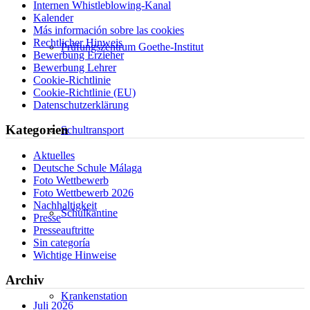
Internen Whistleblowing-Kanal
Kalender
Más información sobre las cookies
Rechtlicher Hinweis
Prüfungszentrum Goethe-Institut
Bewerbung Erzieher
Bewerbung Lehrer
Cookie-Richtlinie
Cookie-Richtlinie (EU)
Datenschutzerklärung
Kategorien
Schultransport
Aktuelles
Deutsche Schule Málaga
Foto Wettbewerb
Foto Wettbewerb 2026
Nachhaltigkeit
Schulkantine
Presse
Presseauftritte
Sin categoría
Wichtige Hinweise
Archiv
Krankenstation
Juli 2026