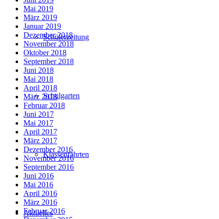
Mai 2019
März 2019
Januar 2019
Dezember 2018
Schülerzeitung
November 2018
Oktober 2018
September 2018
Juni 2018
Mai 2018
April 2018
Schulgarten
März 2018
Februar 2018
Juni 2017
Mai 2017
April 2017
März 2017
Dezember 2016
Klassenfahrten
November 2016
September 2016
Juni 2016
Mai 2016
April 2016
März 2016
Februar 2016
Aktuelles