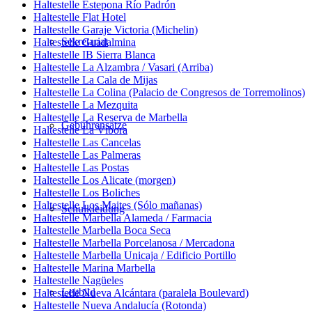
Haltestelle Estepona Río Padrón
Haltestelle Flat Hotel
Haltestelle Garaje Victoria (Michelin)
Sekretariat
Haltestelle Guadalmina
Haltestelle IB Sierra Blanca
Haltestelle La Alzambra / Vasari (Arriba)
Haltestelle La Cala de Mijas
Haltestelle La Colina (Palacio de Congresos de Torremolinos)
Haltestelle La Mezquita
Haltestelle La Reserva de Marbella
Gebührensätze
Haltestelle La Víbora
Haltestelle Las Cancelas
Haltestelle Las Palmeras
Haltestelle Las Postas
Haltestelle Los Alicate (morgen)
Haltestelle Los Boliches
Haltestelle Los Maites (Sólo mañanas)
Schulkleidung
Haltestelle Marbella Alameda / Farmacia
Haltestelle Marbella Boca Seca
Haltestelle Marbella Porcelanosa / Mercadona
Haltestelle Marbella Unicaja / Edificio Portillo
Haltestelle Marina Marbella
Haltestelle Nagüeles
Leitbild
Haltestelle Nueva Alcántara (paralela Boulevard)
Haltestelle Nueva Andalucía (Rotonda)