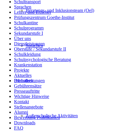
Schultransport
Sprachen
Beratungs- und Inklusionsteam (OeI)
Lehrer und Erzieher
Prüfungszentrum Goethe-Institut
Schulkantine
Schulprogramm
Sekundarstufe I
Über uns
Dienstleistungen
Sprachen
Oberstufe / Sekundarstufe II
Schulkleidung
Schulpsychologische Beratung
Krankenstation
Projekte
Aktuelles
Dienstleistungen
Bibliothek
Gebührensätze
Presseauftritte
Wichtige Hinweise
Kontakt
Stellenangebote
Alumni
Außerschulische Aktivitäten
Bewerbung Praktikanten
Downloads
FAQ