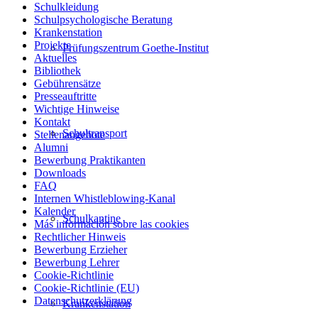
Schulkleidung
Schulpsychologische Beratung
Krankenstation
Projekte
Prüfungszentrum Goethe-Institut
Aktuelles
Bibliothek
Gebührensätze
Presseauftritte
Wichtige Hinweise
Kontakt
Schultransport
Stellenangebote
Alumni
Bewerbung Praktikanten
Downloads
FAQ
Internen Whistleblowing-Kanal
Kalender
Schulkantine
Más información sobre las cookies
Rechtlicher Hinweis
Bewerbung Erzieher
Bewerbung Lehrer
Cookie-Richtlinie
Cookie-Richtlinie (EU)
Datenschutzerklärung
Krankenstation