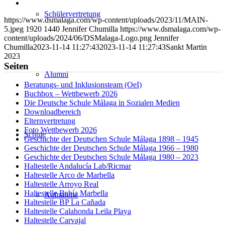
WhatsApp
auf
Per
LinkedIn
E-
Schülervertretung
https://www.dsmalaga.com/wp-content/uploads/2023/11/MAIN-
Mail
5.jpeg
1920
1440
Jennifer Chumilla
https://www.dsmalaga.com/wp-
teilen
content/uploads/2024/06/DSMalaga-Logo.png
Jennifer
Chumilla
2023-11-14 11:27:43
2023-11-14 11:27:43
Sankt Martin
2023
Seiten
Alumni
Beratungs- und Inklusionsteam (OeI)
Buchbox – Wettbewerb 2026
Die Deutsche Schule Málaga in Sozialen Medien
Downloadbereich
Elternvertretung
Foto Wettbewerb 2026
Schule
Geschichte der Deutschen Schule Málaga 1898 – 1945
Geschichte der Deutschen Schule Málaga 1966 – 1980
Geschichte der Deutschen Schule Málaga 1980 – 2023
Haltestelle Andalucía Lab/Ricmar
Haltestelle Arco de Marbella
Haltestelle Arroyo Real
Haltestelle Bahía Marbella
Aufnahme
Haltestelle BP La Cañada
Haltestelle Calahonda Leila Playa
Haltestelle Carvajal