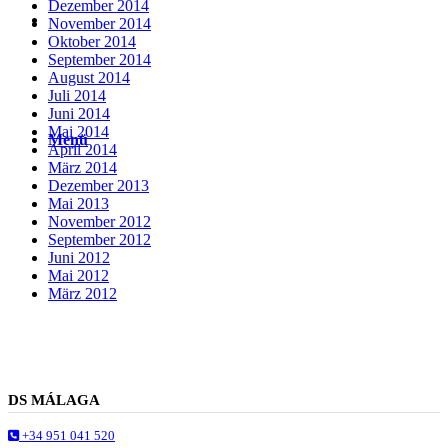
Dezember 2014
Suche
November 2014
Oktober 2014
September 2014
August 2014
Juli 2014
Juni 2014
Mai 2014
Menü
Menü
April 2014
März 2014
Dezember 2013
Mai 2013
November 2012
September 2012
Juni 2012
Mai 2012
März 2012
DS MÁLAGA
+34 951 041 520