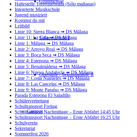
Grundschule
Haltestelle Torrequebrada (Sólo mañanas)
Integrierte Musikschule
Jugend musiziert
Kommst du mit
Leitbild
Linie 10: Sierra Blanca ➟ DS Málaga
Linie 11: La Cala ➟ DS Málaga
Sekundarstufe I
Linie 1: Málaga ➟ DS Málaga
Linie 2: Arroyo Real ➟ DS Málaga
Linie 3: Boca Seca ➟ DS Málaga
Linie 4: Estepona ➟ DS Málaga
Linie 5: Benalmádena ➟ DS Málaga
Linie 6: Nueva Andalucía ➟ DS Málaga
Oberstufe / Sekundarstufe II
Linie 7: Costa Nagüeles ➟ DS Málaga
Linie 8: Las Cancelas ➟ DS Málaga
Linie 9: Monte Paraíso ➟ DS Málaga
Parada Estepona El Saladillo
Schülervertretung
Schultransport Freitag
Campus
Schultransport Nachmittage – Erste Abfahrt 14:45 Uhr
Schultransport Nachmittage – Erste Abfahrt 16:25 Uhr
Schulverein
Sekretariat
Sommerfest 2026