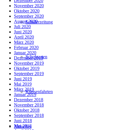
Dezember 2020
November 2020
Oktober 2020
September 2020
August 2020
Schülerzeitung
Juli 2020
Juni 2020
April 2020
März 2020
Februar 2020
Januar 2020
Schulgarten
Dezember 2019
November 2019
Oktober 2019
September 2019
Juni 2019
Mai 2019
März 2019
Klassenfahrten
Januar 2019
Dezember 2018
November 2018
Oktober 2018
September 2018
Juni 2018
Mai 2018
Aktuelles