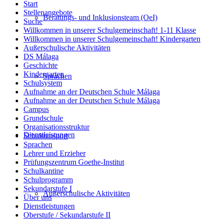
Start
Stellenangebote
Beratungs- und Inklusionsteam (OeI)
Suche
Willkommen in unserer Schulgemeinschaft! 1-11 Klasse
Willkommen in unserer Schulgemeinschaft! Kindergarten
Außerschulische Aktivitäten
DS Málaga
Geschichte
Kindergarten
Sprachen
Schulsystem
Aufnahme an der Deutschen Schule Málaga
Aufnahme an der Deutschen Schule Málaga
Campus
Grundschule
Organisationsstruktur
Dienstleistungen
Schultransport
Sprachen
Lehrer und Erzieher
Prüfungszentrum Goethe-Institut
Schulkantine
Schulprogramm
Sekundarstufe I
Außerschulische Aktivitäten
Über uns
Dienstleistungen
Oberstufe / Sekundarstufe II