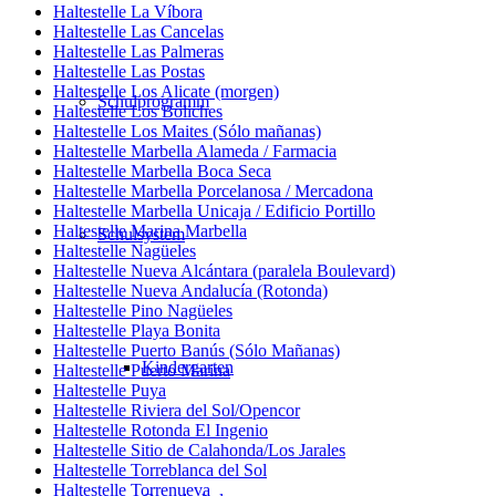
Haltestelle La Víbora
Haltestelle Las Cancelas
Haltestelle Las Palmeras
Haltestelle Las Postas
Haltestelle Los Alicate (morgen)
Schulprogramm
Haltestelle Los Boliches
Haltestelle Los Maites (Sólo mañanas)
Haltestelle Marbella Alameda / Farmacia
Haltestelle Marbella Boca Seca
Haltestelle Marbella Porcelanosa / Mercadona
Haltestelle Marbella Unicaja / Edificio Portillo
Haltestelle Marina Marbella
Schulsystem
Haltestelle Nagüeles
Haltestelle Nueva Alcántara (paralela Boulevard)
Haltestelle Nueva Andalucía (Rotonda)
Haltestelle Pino Nagüeles
Haltestelle Playa Bonita
Haltestelle Puerto Banús (Sólo Mañanas)
Kindergarten
Haltestelle Puerto Marina
Haltestelle Puya
Haltestelle Riviera del Sol/Opencor
Haltestelle Rotonda El Ingenio
Haltestelle Sitio de Calahonda/Los Jarales
Haltestelle Torreblanca del Sol
Haltestelle Torrenueva