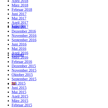
April 2018
März 2018
Februar 2018
Juni 2017
Mai 2017
April 2017
Kalender
März 2017
Dezember 2016
November 2016
September 2016
Juni 2016
Mai 2016
April 2016
Kontakt
März 2016
Februar 2016
Dezember 2015
November 2015
Oktober 2015
September 2015
Juli 2015
Juni 2015
Mai 2015
April 2015
März 2015
Februar 2015