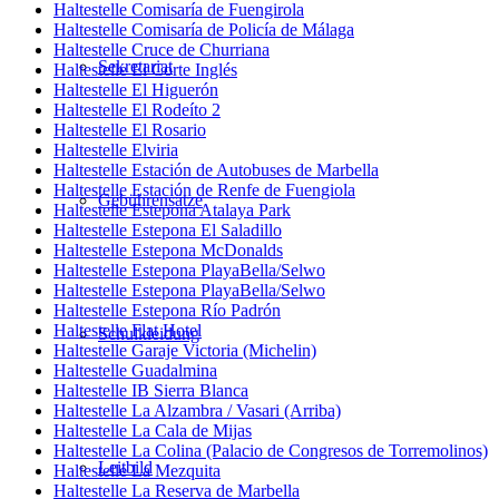
Haltestelle Comisaría de Fuengirola
Haltestelle Comisaría de Policía de Málaga
Haltestelle Cruce de Churriana
Sekretariat
Haltestelle El Corte Inglés
Haltestelle El Higuerón
Haltestelle El Rodeíto 2
Haltestelle El Rosario
Haltestelle Elviria
Haltestelle Estación de Autobuses de Marbella
Haltestelle Estación de Renfe de Fuengiola
Gebührensätze
Haltestelle Estepona Atalaya Park
Haltestelle Estepona El Saladillo
Haltestelle Estepona McDonalds
Haltestelle Estepona PlayaBella/Selwo
Haltestelle Estepona PlayaBella/Selwo
Haltestelle Estepona Río Padrón
Haltestelle Flat Hotel
Schulkleidung
Haltestelle Garaje Victoria (Michelin)
Haltestelle Guadalmina
Haltestelle IB Sierra Blanca
Haltestelle La Alzambra / Vasari (Arriba)
Haltestelle La Cala de Mijas
Haltestelle La Colina (Palacio de Congresos de Torremolinos)
Leitbild
Haltestelle La Mezquita
Haltestelle La Reserva de Marbella