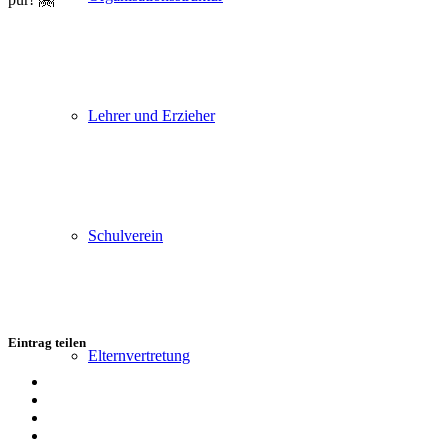
Lehrer und Erzieher
Schulverein
Eintrag teilen
Elternvertretung
Teilen
auf
Teilen
Facebook
auf
Teilen
X
auf
Teilen