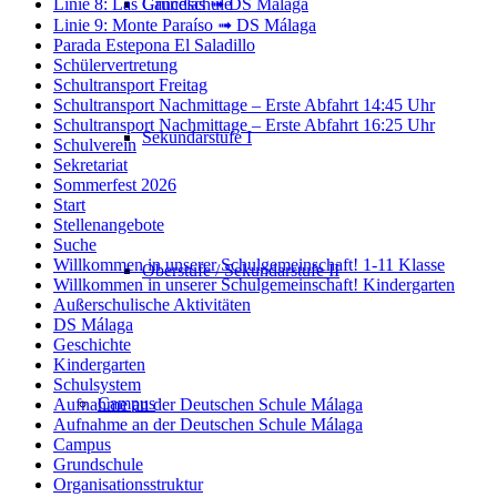
Linie 8: Las Cancelas ➟ DS Málaga
Grundschule
Linie 9: Monte Paraíso ➟ DS Málaga
Parada Estepona El Saladillo
Schülervertretung
Schultransport Freitag
Schultransport Nachmittage – Erste Abfahrt 14:45 Uhr
Schultransport Nachmittage – Erste Abfahrt 16:25 Uhr
Sekundarstufe I
Schulverein
Sekretariat
Sommerfest 2026
Start
Stellenangebote
Suche
Willkommen in unserer Schulgemeinschaft! 1-11 Klasse
Oberstufe / Sekundarstufe II
Willkommen in unserer Schulgemeinschaft! Kindergarten
Außerschulische Aktivitäten
DS Málaga
Geschichte
Kindergarten
Schulsystem
Campus
Aufnahme an der Deutschen Schule Málaga
Aufnahme an der Deutschen Schule Málaga
Campus
Grundschule
Organisationsstruktur