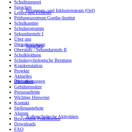
Schultransport
Sprachen
Beratungs- und Inklusionsteam (OeI)
Lehrer und Erzieher
Prüfungszentrum Goethe-Institut
Schulkantine
Schulprogramm
Sekundarstufe I
Über uns
Dienstleistungen
Sprachen
Oberstufe / Sekundarstufe II
Schulkleidung
Schulpsychologische Beratung
Krankenstation
Projekte
Aktuelles
Dienstleistungen
Bibliothek
Gebührensätze
Presseauftritte
Wichtige Hinweise
Kontakt
Stellenangebote
Alumni
Außerschulische Aktivitäten
Bewerbung Praktikanten
Downloads
FAQ