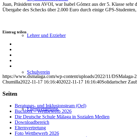
Juan, Präsident von AVOI, war Isabel Gómez aus der 5. Klasse sehr 
Übergabe des Schecks über 2.000 Euro durch einige GPS-Studenten, 
Eintrag teilen
Lehrer und Erzieher
Teilen
auf
Teilen
Facebook
auf
Teilen
X
auf
Teilen
WhatsApp
auf
Per
LinkedIn
E-
Schulverein
https://www.dsmalaga.com/wp-content/uploads/2022/11/DSMalaga-
Mail
Chumilla
2022-11-17 16:16:40
2022-11-17 16:16:40
Solidarischer Zau
teilen
Seiten
Beratungs- und Inklusionsteam (OeI)
Elternvertretung
Buchbox – Wettbewerb 2026
Die Deutsche Schule Málaga in Sozialen Medien
Downloadbereich
Elternvertretung
Foto Wettbewerb 2026