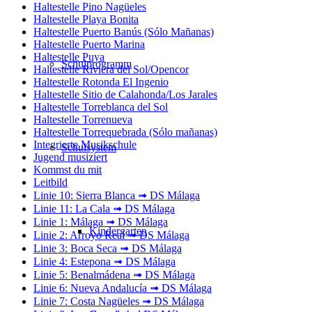
Haltestelle Pino Nagüeles
Haltestelle Playa Bonita
Haltestelle Puerto Banús (Sólo Mañanas)
Haltestelle Puerto Marina
Haltestelle Puya
Schulprogramm
Haltestelle Riviera del Sol/Opencor
Haltestelle Rotonda El Ingenio
Haltestelle Sitio de Calahonda/Los Jarales
Haltestelle Torreblanca del Sol
Haltestelle Torrenueva
Haltestelle Torrequebrada (Sólo mañanas)
Integrierte Musikschule
Schulsystem
Jugend musiziert
Kommst du mit
Leitbild
Linie 10: Sierra Blanca ➟ DS Málaga
Linie 11: La Cala ➟ DS Málaga
Linie 1: Málaga ➟ DS Málaga
Kindergarten
Linie 2: Arroyo Real ➟ DS Málaga
Linie 3: Boca Seca ➟ DS Málaga
Linie 4: Estepona ➟ DS Málaga
Linie 5: Benalmádena ➟ DS Málaga
Linie 6: Nueva Andalucía ➟ DS Málaga
Linie 7: Costa Nagüeles ➟ DS Málaga