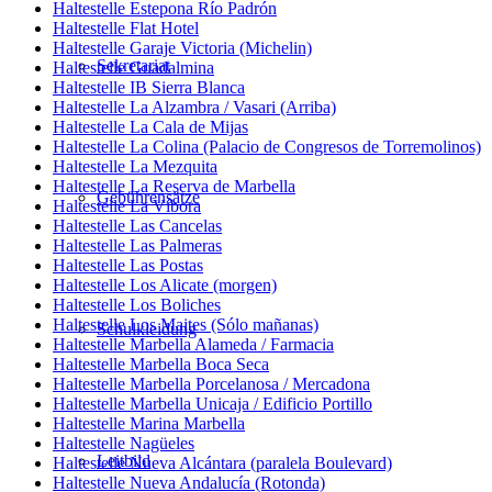
Haltestelle Estepona Río Padrón
Haltestelle Flat Hotel
Haltestelle Garaje Victoria (Michelin)
Sekretariat
Haltestelle Guadalmina
Haltestelle IB Sierra Blanca
Haltestelle La Alzambra / Vasari (Arriba)
Haltestelle La Cala de Mijas
Haltestelle La Colina (Palacio de Congresos de Torremolinos)
Haltestelle La Mezquita
Haltestelle La Reserva de Marbella
Gebührensätze
Haltestelle La Víbora
Haltestelle Las Cancelas
Haltestelle Las Palmeras
Haltestelle Las Postas
Haltestelle Los Alicate (morgen)
Haltestelle Los Boliches
Haltestelle Los Maites (Sólo mañanas)
Schulkleidung
Haltestelle Marbella Alameda / Farmacia
Haltestelle Marbella Boca Seca
Haltestelle Marbella Porcelanosa / Mercadona
Haltestelle Marbella Unicaja / Edificio Portillo
Haltestelle Marina Marbella
Haltestelle Nagüeles
Leitbild
Haltestelle Nueva Alcántara (paralela Boulevard)
Haltestelle Nueva Andalucía (Rotonda)