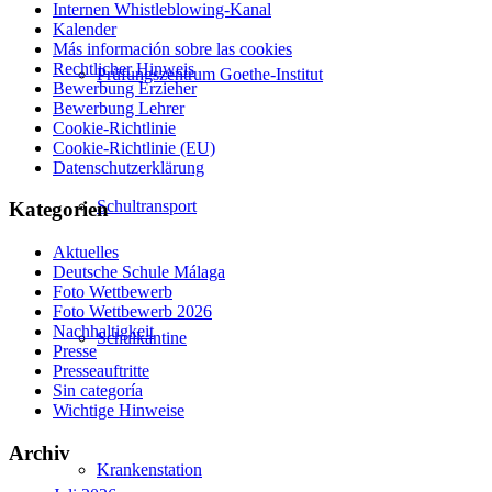
Internen Whistleblowing-Kanal
Kalender
Más información sobre las cookies
Rechtlicher Hinweis
Prüfungszentrum Goethe-Institut
Bewerbung Erzieher
Bewerbung Lehrer
Cookie-Richtlinie
Cookie-Richtlinie (EU)
Datenschutzerklärung
Schultransport
Kategorien
Aktuelles
Deutsche Schule Málaga
Foto Wettbewerb
Foto Wettbewerb 2026
Nachhaltigkeit
Schulkantine
Presse
Presseauftritte
Sin categoría
Wichtige Hinweise
Archiv
Krankenstation