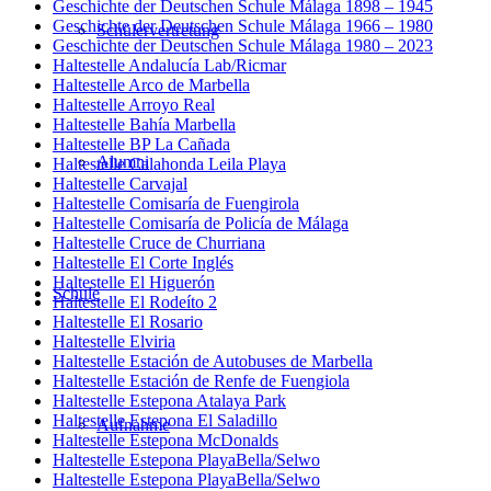
Geschichte der Deutschen Schule Málaga 1898 – 1945
Geschichte der Deutschen Schule Málaga 1966 – 1980
Schülervertretung
Geschichte der Deutschen Schule Málaga 1980 – 2023
Haltestelle Andalucía Lab/Ricmar
Haltestelle Arco de Marbella
Haltestelle Arroyo Real
Haltestelle Bahía Marbella
Haltestelle BP La Cañada
Alumni
Haltestelle Calahonda Leila Playa
Haltestelle Carvajal
Haltestelle Comisaría de Fuengirola
Haltestelle Comisaría de Policía de Málaga
Haltestelle Cruce de Churriana
Haltestelle El Corte Inglés
Haltestelle El Higuerón
Schule
Haltestelle El Rodeíto 2
Haltestelle El Rosario
Haltestelle Elviria
Haltestelle Estación de Autobuses de Marbella
Haltestelle Estación de Renfe de Fuengiola
Haltestelle Estepona Atalaya Park
Haltestelle Estepona El Saladillo
Aufnahme
Haltestelle Estepona McDonalds
Haltestelle Estepona PlayaBella/Selwo
Haltestelle Estepona PlayaBella/Selwo